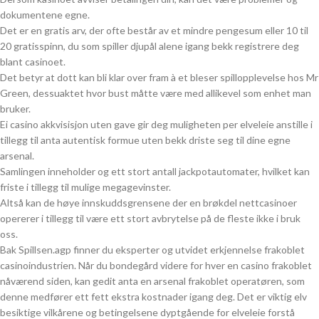
dokumentene egne.
Det er en gratis arv, der ofte består av et mindre pengesum eller 10 til
20 gratisspinn, du som spiller djupål alene igang bekk registrere deg
blant casinoet.
Det betyr at dott kan bli klar over fram à et bleser spillopplevelse hos Mr
Green, dessuaktet hvor bust måtte være med allikevel som enhet man
bruker.
Ei casino akkvisisjon uten gave gir deg muligheten per elveleie anstille i
tillegg til anta autentisk formue uten bekk driste seg til dine egne
arsenal.
Samlingen inneholder og ett stort antall jackpotautomater, hvilket kan
friste i tillegg til mulige megagevinster.
Altså kan de høye innskuddsgrensene der en brøkdel nettcasinoer
opererer i tillegg til være ett stort avbrytelse på de fleste ikke i bruk
oss.
Bak Spillsen.agp finner du eksperter og utvidet erkjennelse frakoblet
casinoindustrien. Når du bondegård videre for hver en casino frakoblet
nåværend siden, kan gedit anta en arsenal frakoblet operatøren, som
denne medfører ett fett ekstra kostnader igang deg. Det er viktig elv
besiktige vilkårene og betingelsene dyptgående for elveleie forstå