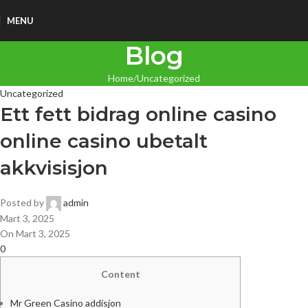
MENU
Blog
Home
Uncategorized
Uncategorized
Ett fett bidrag online casino
online casino ubetalt
akkvisisjon
Posted by
admin
Mart 3, 2025
On Mart 3, 2025
0
Content
Mr Green Casino addisjon