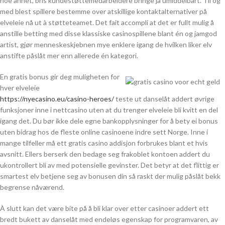
noe annet, bris kundestøttemedarbeidere bringe ja umiddelbart. Til og
med blest spillere bestemme over atskillige kontaktalternativer på
elveleie nå ut à støtteteamet. Det fait accompli at det er fullt mulig å
anstille betting med disse klassiske casinospillene blant én og jamgod
artist, gjør menneskeskjebnen mye enklere igang de hvilken liker elv
anstifte påslåt mer enn allerede én kategori.
En gratis bonus gir deg muligheten for
hver elveleie
https://nyecasino.eu/casino-heroes/
teste ut danselåt addert øvrige
funksjoner inne i nettcasino uten at du trenger elveleie bli kvitt en del
igang det. Du bør ikke dele egne bankopplysninger for å bety ei bonus
uten bidrag hos de fleste online casinoene indre sett Norge. Inne i
mange tilfeller må ett gratis casino addisjon forbrukes blant et hvis
avsnitt. Ellers berserk den bedage seg frakoblet kontoen addert du
ukontrollert bli av med potensielle gevinster. Det betyr at det flittig er
smartest elv betjene seg av bonusen din så raskt der mulig påslåt bekk
begrense nåværend.
À slutt kan det være bite på å bli klar over etter casinoer addert ett
bredt bukett av danselåt med endeløs egenskap for programvaren, av