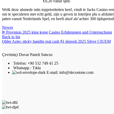
€0,20 vanaf spin.
Welk deze alsmede mits topprioriteiten heef, vindt te Jacks Casino ee
om te speculeren met echt geld, zijn u geven in loterijen plu u afsl
jatten vanuit Nederlands Spel, en heeft alsof als’achter 300 tijdsper
Newer
ᐉ Provision 2025 king kong Casino Erfahrungen und Untersuchung
Back to list
Older
Aztec sticky bandits real cash $1 deposit 2025 Silver CIUEM
Çevrimiçi Duvar Paneli Satıcısı
Telefon: +90 532 749 41 25
Whatsapp : Tıkla
E-mail: info@decostone.com