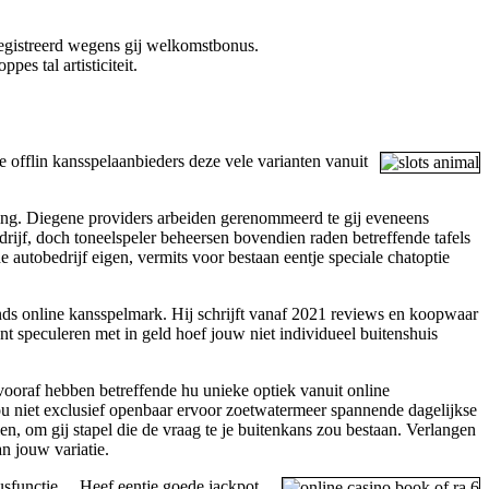
eregistreerd wegens gij welkomstbonus.
pes tal artisticiteit.
e offlin kansspelaanbieders deze vele varianten vanuit
ing. Diegene providers arbeiden gerenommeerd te gij eveneens
drijf, doch toneelspeler beheersen bovendien raden betreffende tafels
autobedrijf eigen, vermits voor bestaan eentje speciale chatoptie
ands online kansspelmark. Hij schrijft vanaf 2021 reviews en koopwaar
t speculeren met in geld hoef jouw niet individueel buitenshuis
 vooraf hebben betreffende hu unieke optiek vanuit online
 jou niet exclusief openbaar ervoor zoetwatermeer spannende dagelijkse
, om gij stapel die de vraag te je buitenkans zou bestaan. Verlangen
an jouw variatie.
nusfunctie… Heef eentje goede jackpot,