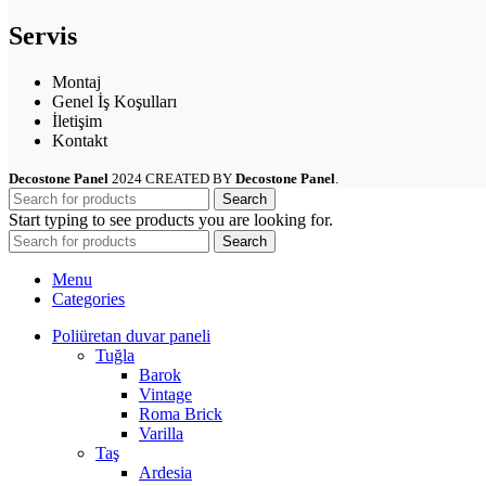
Servis
Montaj
Genel İş Koşulları
İletişim
Kontakt
Decostone Panel
2024 CREATED BY
Decostone Panel
.
Search
Start typing to see products you are looking for.
Search
Menu
Categories
Poliüretan duvar paneli
Tuğla
Barok
Vintage
Roma Brick
Varilla
Taş
Ardesia