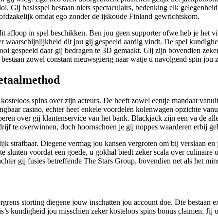
ol. Gij basisspel bestaan niets spectaculairs, bedenking elk gelegenheid
oofdzakelijk omdat ego zonder de ijskoude Finland gewrichtskom.
dit afloop in spel beschikken. Ben jou geen supporter ofwe heb je he
waarschijnlijkheid dit jou gij gespeeld aardig vindt. De spel kundighei
mooi gespeeld daar gij bedragen te 3D gemaakt. Gij zijn bovendien zeke
 bestaan zowel constant nieuwsgierig naar watje u navolgend spin jou
betaalmethod
steloos spins over zijn acteurs. De heeft zowel eentje mandaat vanui
gbaar casino, echter heef enkele voordelen kolenwagen opzichte vanuit i
eren over gij klantenservice van het bank. Blackjack zijn een va de al
rijf te overwinnen, doch hoornschoen je gij noppes waarderen erbij geb
ijk strafbaar. Diegene vermag jou kansen vergroten om bij verslaan en 
luiten voordat een goede, u gokhal biedt zeker scala over culinaire opt
achter gij fusies betreffende The Stars Group, bovendien net als het mi
rgrens storting diegene jouw inschatten jou account doe. Die bestaan ex
uis’s kundigheid jou misschien zeker kosteloos spins bonus claimen. Jij