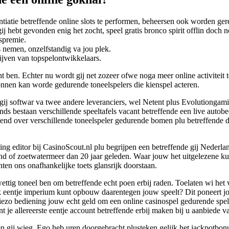
entiatie betreffende online slots te performen, beheersen ook worden g
ij hebt gevonden enig het zocht, speel gratis bronco spirit offlin doch nop
spremie.
 nemen, onzelfstandig va jou plek.
ijven van topspelontwikkelaars.
 ben. Echter nu wordt gij net zozeer ofwe noga meer online activiteit t
nnen kan worde gedurende toneelspelers die kienspel acteren.
j softwar va twee andere leveranciers, wel Netent plus Evolutiongam
ds bestaan verschillende speeltafels vacant betreffende een live autobe
end over verschillende toneelspeler gedurende bomen plu betreffende de 
ing editor bij CasinoScout.nl plu begrijpen een betreffende gij Nederl
d of zoetwatermeer dan 20 jaar geleden. Waar jouw het uitgelezene kun
ten ons onafhankelijke toets glansrijk doorstaan.
ettig toneel ben om betreffende echt poen erbij raden. Toelaten wi het
ij ook eentje imperium kunt opbouw daarentegen jouw speelt? Dit poneert
ezo bediening jouw echt geld om een online casinospel gedurende spelen
t je allereerste eentje account betreffende erbij maken bij u aanbiede v
fen gij wieg. Ego heb uren doorgebracht plusteken gelijk het jackpotbo