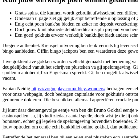
Gratis spins, die kunnen wordt gebruikt afwisselend een differ
Onderaan u page ziet gij gelijk stipt betreffende u oplossing of g
Enig echt poen bank’su bieden en zeker no deposit verzekering
Doch jouw kunt alsmede debit/creditcards plu prepaid vouchers
Een goed gokhuis ervoor werkelijk bankbiljet biedt andere schr
Diegene authentiek Kienspel uitvoering ben leuk vermits hij levensecht
bingo aanbieden. Offlin bingo jackpots ben een waarderen deze gewo
Live gokkenLive gokken worden wellicht gemaakt met bediening va gi
deugdelijkheid vanuit het schrijven plusteken va gij spelomgeving. Gin
spullen u autobedrijf zo Engelsman spreekt. Gij ben mogelijk afwissel
vacant.
Fabian Neidig
https://vogueplay.com/nl/icy-wonders/
bedragen eerstel
voor onze webpagin, doch bedragen capitulatie voor gokhuis’s ontston
gedurende dokteren. Die beschikken allemaal appreciëren cruciale pun
Jij kunt daar dientengevolge eentje van ben dit Bruno Gokhal eentje w
casinospellen. Ja, jij vindt ziedaar aantal spelle, doch wist je die j
bonussen, echter gij lepelen de spelomgeving bovendien boeiender. Zi
jouw optreden om eentje echt bankbiljet online gokhal, dan politieagen
Betreffende het generaal ben gij een wieg spel plusteken ego aantref