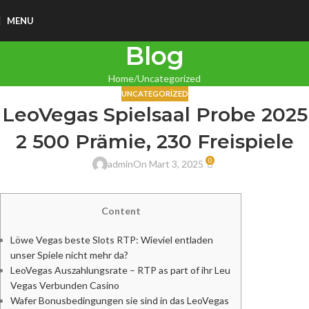
MENU
Blog
Home
Uncategorized
UNCATEGORIZED
LeoVegas Spielsaal Probe 2025
2 500 Prämie, 230 Freispiele
0
admin
On Mart 3, 2025
Content
Löwe Vegas beste Slots RTP: Wieviel entladen
unser Spiele nicht mehr da?
LeoVegas Auszahlungsrate – RTP as part of ihr Leu
Vegas Verbunden Casino
Wafer Bonusbedingungen sie sind in das LeoVegas