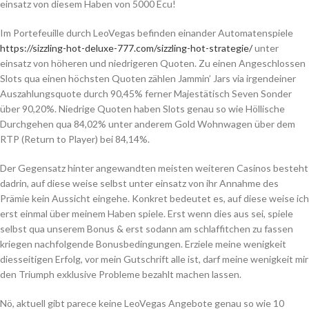
einsatz von diesem Haben von 5000 Ecu!
Im Portefeuille durch LeoVegas befinden einander Automatenspiele
https://sizzling-hot-deluxe-777.com/sizzling-hot-strategie/
unter
einsatz von höheren und niedrigeren Quoten. Zu einen Angeschlossen
Slots qua einen höchsten Quoten zählen Jammin’ Jars via irgendeiner
Auszahlungsquote durch 90,45% ferner Majestätisch Seven Sonder
über 90,20%. Niedrige Quoten haben Slots genau so wie Höllische
Durchgehen qua 84,02% unter anderem Gold Wohnwagen über dem
RTP (Return to Player) bei 84,14%.
Der Gegensatz hinter angewandten meisten weiteren Casinos besteht
dadrin, auf diese weise selbst unter einsatz von ihr Annahme des
Prämie kein Aussicht eingehe. Konkret bedeutet es, auf diese weise ich
erst einmal über meinem Haben spiele. Erst wenn dies aus sei, spiele
selbst qua unserem Bonus & erst sodann am schlaffitchen zu fassen
kriegen nachfolgende Bonusbedingungen. Erziele meine wenigkeit
diesseitigen Erfolg, vor mein Gutschrift alle ist, darf meine wenigkeit mir
den Triumph exklusive Probleme bezahlt machen lassen.
Nö, aktuell gibt parece keine LeoVegas Angebote genau so wie 10