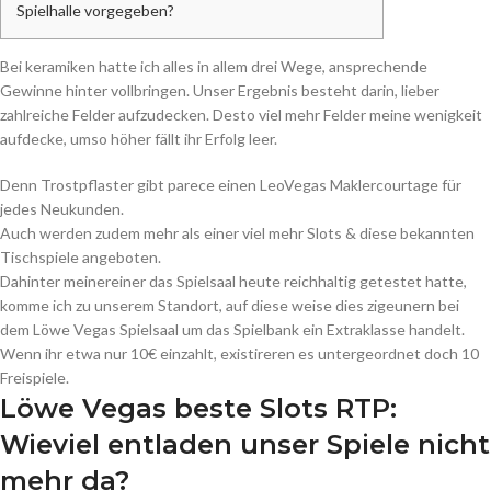
Spielhalle vorgegeben?
Bei keramiken hatte ich alles in allem drei Wege, ansprechende
Gewinne hinter vollbringen. Unser Ergebnis besteht darin, lieber
zahlreiche Felder aufzudecken.
Desto viel mehr Felder meine wenigkeit
aufdecke, umso höher fällt ihr Erfolg leer.
Denn Trostpflaster gibt parece einen LeoVegas Maklercourtage für
jedes Neukunden.
Auch werden zudem mehr als einer viel mehr Slots & diese bekannten
Tischspiele angeboten.
Dahinter meinereiner das Spielsaal heute reichhaltig getestet hatte,
komme ich zu unserem Standort, auf diese weise dies zigeunern bei
dem Löwe Vegas Spielsaal um das Spielbank ein Extraklasse handelt.
Wenn ihr etwa nur 10€ einzahlt, existireren es untergeordnet doch 10
Freispiele.
Löwe Vegas beste Slots RTP:
Wieviel entladen unser Spiele nicht
mehr da?