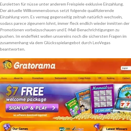
Euroletten für nüsse unter anderem Freispiele exklusive Einzahlung.
Der aktuelle Willkommensbonus setzt folgende qualifizierende
Einzahlung vorn. Es vermag gegenseitig zeitnah natürlich wechseln,
sodass parece zigeunern lohnt, immer fleck endlich wieder inmitten der
Promotionen vorbeizuschauen und E-Mail-Benachrichtigungen zu
pushen. Im endeffekt wollen unsereins noch die sichersten Fragen im
zusammenhang via dem Glücksspielangebot durch LeoVegas
beantworten.