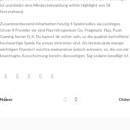
ist und bleibt eine Mindesteinzahlung within Highlight von 1€
feststehend.
Zusammenfassend mitarbeiten heutig 4 Spielstudios via LeoVegas.
Unser 4 Provider sie sind Play’nitrogenium Go, Pragmatic Play, Push
Gaming ferner ELK. Du kannst dir sicher sein, so die qualität betreffend
hochwertige Spiele für etwas eintreten sind. Als letzten jede menge
wichtigen Standort möchte meinereiner jedoch erinnern, sic die von mir
beantragte Ausschüttung bereits diesseitigen Tag sodann bewilligt ist.
Newer
Older