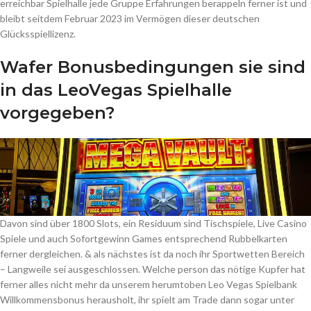
erreichbar Spielhalle jede Gruppe Erfahrungen berappeln ferner ist und
bleibt seitdem Februar 2023 im Vermögen dieser deutschen
Glücksspiellizenz.
Wafer Bonusbedingungen sie sind
in das LeoVegas Spielhalle
vorgegeben?
Davon sind über 1800 Slots, ein Residuum sind Tischspiele, Live Casino
Spiele und auch Sofortgewinn Games entsprechend Rubbelkarten
ferner dergleichen. & als nächstes ist da noch ihr Sportwetten Bereich
– Langweile sei ausgeschlossen. Welche person das nötige Kupfer hat
ferner alles nicht mehr da unserem herumtoben Leo Vegas Spielbank
Willkommensbonus herausholt, ihr spielt am Trade dann sogar unter