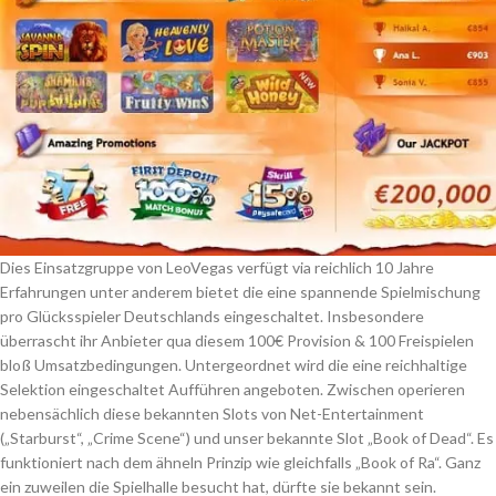
Dies Einsatzgruppe von LeoVegas verfügt via reichlich 10 Jahre
Erfahrungen unter anderem bietet die eine spannende Spielmischung
pro Glücksspieler Deutschlands eingeschaltet. Insbesondere
überrascht ihr Anbieter qua diesem 100€ Provision & 100 Freispielen
bloß Umsatzbedingungen. Untergeordnet wird die eine reichhaltige
Selektion eingeschaltet Aufführen angeboten. Zwischen operieren
nebensächlich diese bekannten Slots von Net-Entertainment
(„Starburst“, „Crime Scene“) und unser bekannte Slot „Book of Dead“. Es
funktioniert nach dem ähneln Prinzip wie gleichfalls „Book of Ra“. Ganz
ein zuweilen die Spielhalle besucht hat, dürfte sie bekannt sein.