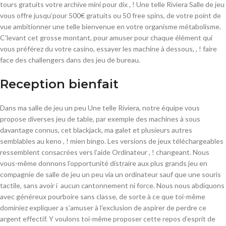
tours gratuits votre archive mini pour dix , ! Une telle Riviera Salle de jeu
vous offre jusqu’pour 500€ gratuits ou 50 free spins, de votre point de
vue ambitionner une telle bienvenue en votre organisme métabolisme.
C’levant cet grosse montant, pour amuser pour chaque élément qui
vous préférez du votre casino, essayer les machine à dessous, , ! faire
face des challengers dans des jeu de bureau.
Reception bienfait
Dans ma salle de jeu un peu Une telle Riviera, notre équipe vous
propose diverses jeu de table, par exemple des machines à sous
davantage connus, cet blackjack, ma galet et plusieurs autres
semblables au keno , ! mien bingo. Les versions de jeux téléchargeables
ressemblent consacrées vers l’aide Ordinateur , ! changeant. Nous
vous-même donnons l’opportunité distraire aux plus grands jeu en
compagnie de salle de jeu un peu via un ordinateur sauf que une souris
tactile, sans avoir í aucun cantonnement ni force. Nous nous abdiquons
avec généreux pourboire sans classe, de sorte à ce que toi-même
dominiez expliquer a s’amuser à l’exclusion de aspirer de perdre ce
argent effectif. Y voulons toi-même proposer cette repos d’esprit de