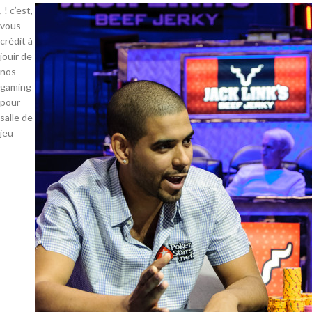
, ! c’est,
vous
crédit à
jouir de
nos
gaming
pour
salle de
jeu