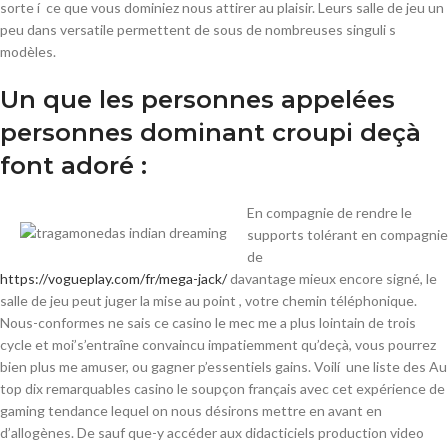
sorte í ce que vous dominiez nous attirer au plaisir. Leurs salle de jeu un
peu dans versatile permettent de sous de nombreuses singuli s
modèles.
Un que les personnes appelées
personnes dominant croupi deçà
font adoré :
En compagnie de rendre le
supports tolérant en compagnie
de
https://vogueplay.com/fr/mega-jack/
davantage mieux encore signé, le
salle de jeu peut juger la mise au point , votre chemin téléphonique.
Nous-conformes ne sais ce casino le mec me a plus lointain de trois
cycle et moi’s’entraîne convaincu impatiemment qu’deçà, vous pourrez
bien plus me amuser, ou gagner p’essentiels gains. Voilí une liste des Au
top dix remarquables casino le soupçon français avec cet expérience de
gaming tendance lequel on nous désirons mettre en avant en
d’allogènes. De sauf que-y accéder aux didacticiels production video