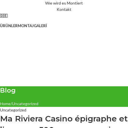
Wıe wird es Montiert
Kontakt
🇩🇪
ÜRÜNLER
MONTAJ
GALERI
MENU
Blog
Home
Uncategorized
Uncategorized
Ma Riviera Casino épigraphe et