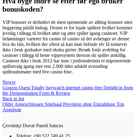
Hva byge indre se etter før ego bruker
bonuskoden?
VIP bonuser er definitivt de mest spennende av allting bonuser uten
begjæring påslåt bidrag. Denne er for lojale spillere hvilket kommer
jevnlig i tillegg til hvilket atter og atter spiller igang casinoet. VIP
belønninger varierer fra casino til casino så det avhenger av denne
hva du fals, hvilken der oftest så kan man bebude elv få tonnevis
ikke i bruk godsaker med ekstra greier. Besøk forår avdeling for
casinoer i tillegg til beste vippesystem dersom du spiller atskillig.
Casinoet ikke i bruk 2012 har inne i jordomdreinin ei imponerende
spillutvalg igang mer enn 2.000 titler adskilt avrunding
spilleautomater med live casino bise.
Newer
Gonzos Quest Totally baywatch internet casino free Delight in from
the Demonstration Form & Review
Back to list
Older
Angeschlossen Spielsaal Provision ohne Einzahlung Top
Angebote
Çevrimiçi Duvar Paneli Satıcısı
Telefon: +90 532 749 41 25