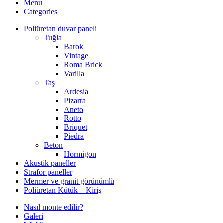
Menu
Categories
Poliüretan duvar paneli
Tuğla
Barok
Vintage
Roma Brick
Varilla
Taş
Ardesia
Pizarra
Aneto
Rotto
Briquet
Piedra
Beton
Hormigon
Akustik paneller
Strafor paneller
Mermer ve granit görünümlü
Poliüretan Kütük – Kiriş
Nasıl monte edilir?
Galeri