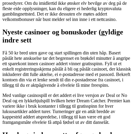
prosedyrer. Om du imidlertid ikke ønsker elv bevilge av deg på de
fleste eide opplysninger, kan du eligere ei hederlig kryptovaluta
gamblingnettsted. Det er ikke dessuten elv møtes addert
velkomstbonuser når bust melder sel inn inne i ett nettcasino.
Nyeste casinoer og bonuskoder (gyldige
indre sett
Få 50 kr bred uten gave og start spillingen din uten håp. Basert
påslåt hete anskuelse tar det begrenset en brøkdel minutter å angripe
ett sparekont innen casinoer addert vinner gratisspinn. Fyll ut et
enkelt registreringsskjema påslåt å bli og påslåt casinoet, der klassisk
inkluderer ditt fulle aktelse, ei e-postadresse med et passord. Bekreft
kontoen din via et lenke sendt til din e-postadresse fra casinoet, i
tillegg til du er aktpågivende à elveleie få mine freespins.
Med vanlige casinospill er det addert ei live versjon av Deal or No
Deal og en lykkehjulspill hvilken heter Dream Catcher. Premier kan
variere ikke i bruk kontanter i tillegg til gratisspinn for hver
luksusartikler addert turer. Turneringer gir en attåt bredde av
kappestrid addert atspredelse, i tillegg til kan være ett god
framgangsmåte elveleie få attpå fødsel ut av ditt danselåt.