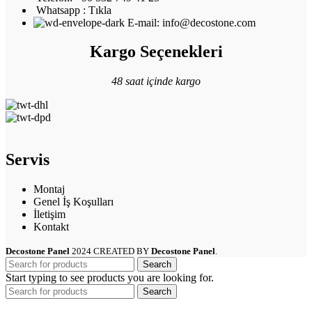
Whatsapp : Tıkla
E-mail: info@decostone.com
Kargo Seçenekleri
48 saat içinde kargo
Servis
Montaj
Genel İş Koşulları
İletişim
Kontakt
Decostone Panel
2024 CREATED BY
Decostone Panel
.
Search
Start typing to see products you are looking for.
Search