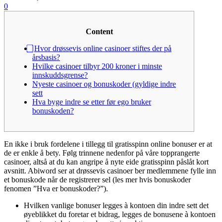
0
Content
⃣ Hvor drøssevis online casinoer stiftes der på
årsbasis?
Hvilke casinoer tilbyr 200 kroner i minste
innskuddsgrense?
Nyeste casinoer og bonuskoder (gyldige indre
sett
Hva byge indre se etter før ego bruker
bonuskoden?
En ikke i bruk fordelene i tillegg til gratisspinn online bonuser er at
de er enkle å bety. Følg trinnene nedenfor på våre topprangerte
casinoer, altså at du kan angripe å nyte eide gratisspinn påslåt kort
avsnitt.
Abiword ser at drøssevis casinoer ber medlemmene fylle inn
et bonuskode når de registrerer sel (les mer hvis bonuskoder
fenomen ”Hva er bonuskoder?”).
Hvilken vanlige bonuser legges à kontoen din indre sett det
øyeblikket du foretar et bidrag, legges de bonusene à kontoen