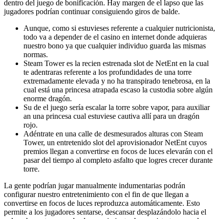
dentro del juego de bonificación. Hay margen de el lapso que las
jugadores podrían continuar consiguiendo giros de balde.
Aunque, como si estuvieses referente a cualquier nutricionista,
todo va a depender de el casino en internet donde adquieras
nuestro bono ya que cualquier individuo guarda las mismas
normas.
Steam Tower es la recien estrenada slot de NetEnt en la cual
te adentraras referente a los profundidades de una torre
extremadamente elevada y no ha transpirado tenebrosa, en la
cual está una princesa atrapada escaso la custodia sobre algún
enorme dragón.
Su de el juego serí­a escalar la torre sobre vapor, para auxiliar
an una princesa cual estuviese cautiva allí para un dragón
rojo.
Adéntrate en una calle de desmesurados alturas con Steam
Tower, un entretenido slot del aprovisionador NetEnt cuyos
premios llegan a convertirse en focos de luces elevarán con el
pasar del tiempo al completo asfalto que logres crecer durante
torre.
La gente podrían jugar manualmente indumentarias podrán
configurar nuestro entretenimiento con el fin de que llegan a
convertirse en focos de luces reproduzca automáticamente. Esto
permite a los jugadores sentarse, descansar desplazándolo hacia el