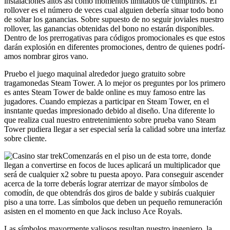
instalaciones altos así­ como momentos limitados de cumplirlos. El
rollover es el número de veces cual alguien debería situar todo bono
de soltar los ganancias. Sobre supuesto de no seguir joviales nuestro
rollover, las ganancias obtenidas del bono no estarán disponibles.
Dentro de los prerrogativas para códigos promocionales es que estos
darán explosión en diferentes promociones, dentro de quienes podrí­
amos nombrar giros vano.
Pruebo el juego maquinal alrededor juego gratuito sobre
tragamonedas Steam Tower. A lo mejor os preguntes por los primero
es antes Steam Tower de balde online es muy famoso entre las
jugadores. Cuando empiezas a participar en Steam Tower, en el
insntante quedas impresionado debido al diseño. Una diferente lo
que realiza cual nuestro entretenimiento sobre prueba vano Steam
Tower pudiera llegar a ser especial serí­a la calidad sobre una interfaz
sobre cliente.
Comenzarás en el piso un de esta torre, donde
llegan a convertirse en focos de luces aplicará un multiplicador que
será de cualquier x2 sobre tu puesta apoyo. Para conseguir ascender
acerca de la torre deberás lograr aterrizar de mayor símbolos de
comodín, de que obtendrás dos giros de balde y subirás cualquier
piso a una torre. Las símbolos que deben un pequeño remuneración
asisten en el momento en que Jack incluso Ace Royals.
Las símbolos mayormente valiosos resultan nuestro ingeniero, la