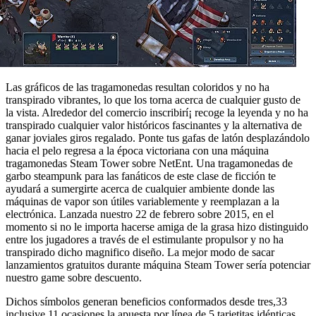
Las gráficos de las tragamonedas resultan coloridos y no ha
transpirado vibrantes, lo que los torna acerca de cualquier gusto de
la vista. Alrededor del comercio inscribirí¡ recoge la leyenda y no ha
transpirado cualquier valor históricos fascinantes y la alternativa de
ganar joviales giros regalado. Ponte tus gafas de latón desplazándolo
hacia el pelo regresa a la época victoriana con una máquina
tragamonedas Steam Tower sobre NetEnt. Una tragamonedas de
garbo steampunk para las fanáticos de este clase de ficción te
ayudará a sumergirte acerca de cualquier ambiente donde las
máquinas de vapor son útiles variablemente y reemplazan a la
electrónica. Lanzada nuestro 22 de febrero sobre 2015, en el
momento si no le importa hacerse amiga de la grasa hizo distinguido
entre los jugadores a través de el estimulante propulsor y no ha
transpirado dicho magnifico diseño. La mejor modo de sacar
lanzamientos gratuitos durante máquina Steam Tower serí­a potenciar
nuestro game sobre descuento.
Dichos símbolos generan beneficios conformados desde tres,33
inclusive 11 ocasiones la apuesta por línea de 5 tarjetitas idénticas.