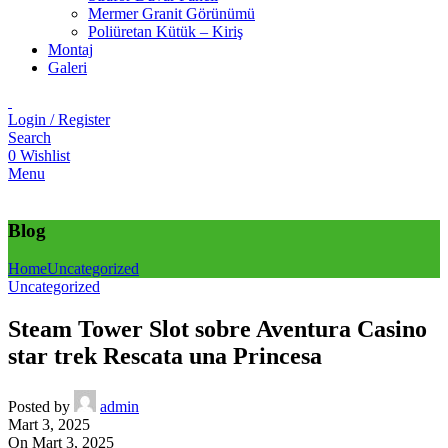
Mermer Granit Görünümü
Poliüretan Kütük – Kiriş
Montaj
Galeri
Login / Register
Search
0
Wishlist
Menu
Blog
Home
Uncategorized
Uncategorized
Steam Tower Slot sobre Aventura Casino
star trek Rescata una Princesa
Posted by
admin
Mart 3, 2025
On Mart 3, 2025