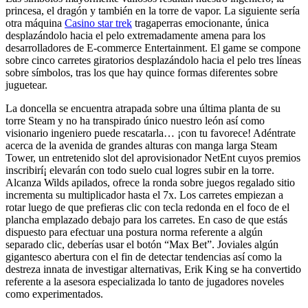
princesa, el dragón y también en la torre de vapor. La siguiente sería
otra máquina
Casino star trek
tragaperras emocionante, única
desplazándolo hacia el pelo extremadamente amena para los
desarrolladores de E-commerce Entertainment. El game se compone
sobre cinco carretes giratorios desplazándolo hacia el pelo tres líneas
sobre símbolos, tras los que hay quince formas diferentes sobre
juguetear.
La doncella se encuentra atrapada sobre una última planta de su
torre Steam y no ha transpirado único nuestro león así­ como
visionario ingeniero puede rescatarla… ¡con tu favorece! Adéntrate
acerca de la avenida de grandes alturas con manga larga Steam
Tower, un entretenido slot del aprovisionador NetEnt cuyos premios
inscribirí¡ elevarán con todo suelo cual logres subir en la torre.
Alcanza Wilds apilados, ofrece la ronda sobre juegos regalado sitio
incrementa su multiplicador hasta el 7x. Los carretes empiezan a
rotar luego de que prefieras clic con tecla redonda en el foco de el
plancha emplazado debajo para los carretes. En caso de que estás
dispuesto para efectuar una postura norma referente a algún
separado clic, deberías usar el botón “Max Bet”. Joviales algún
gigantesco abertura con el fin de detectar tendencias así­ como la
destreza innata de investigar alternativas, Erik King se ha convertido
referente a la asesora especializada lo tanto de jugadores noveles
como experimentados.