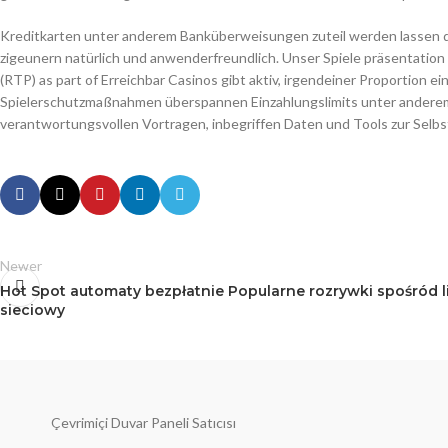
Kreditkarten unter anderem Banküberweisungen zuteil werden lassen 
zigeunern natürlich und anwenderfreundlich. Unser Spiele präsentation
(RTP) as part of Erreichbar Casinos gibt aktiv, irgendeiner Proportion ei
Spielerschutzmaßnahmen überspannen Einzahlungslimits unter anderem
verantwortungsvollen Vortragen, inbegriffen Daten und Tools zur Selbs
Newer
Hot Spot automaty bezpłatnie Popularne rozrywki spośród li
sieciowy
Çevrimiçi Duvar Paneli Satıcısı