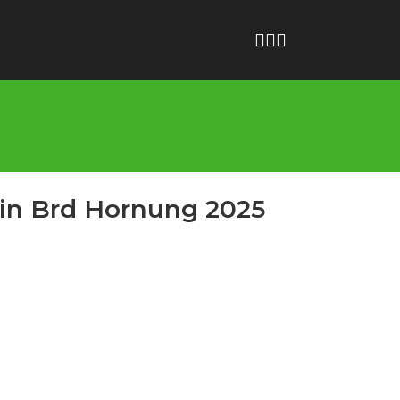
hin Brd Hornung 2025