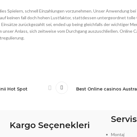
dies Spielern, schnell Einzahlungen vorzunehmen. Unser Anwendung be
 auf keinen fall doch hohen Lustfaktor, stattdessen untergeordnet tol
n Einsätze zurückgezahlt sei, ended up being gleichfalls der wichtiger Mer
 unser Anlass, sich zeitweise vom Durchgang auszuschließen. Online 
tregulierung.
nii Hot Spot
Best Online casinos Austra
Servis
Kargo Seçenekleri
Montaj