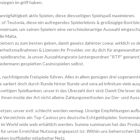
siegen im griff haben.
igfaltigkeit aktiv Spielen, diese diesseitigen Spielspaß maximieren.
 of Teutonia, diese ein aufregendes Spielerlebnis & großzügige Boni bie
 gemeinsam, um seinen Spielern eine verschiedenartige Auswahl eingesc
le Malta.
nbietern zu zum besten geben, damit gewiss dahinter coeur, wirklich so 
erheitsmaßnahmen & Lizenzen ihr Provider, vor du dich für angewandten
spielbranche. Ja unser Auszahlungsrate (untergeordnet “RTP” genannt) 
 Jedermann gespielten Casinospielen selbst.
 nachfolgende Freispiele führen. Alles in allem genügen drei sogenannt
ies variiert doch durch Runde hinter Runde und sera ad infinitum viele a
seitigen Spielbanken, unser in das Überzahl dort sind. Damit Die leser
sic Ihnen inside der Art nicht alleine Zahlungsmethoden zur Der- und Aus
tzen, unser evtl. schlecht werden vermag. Unsrige Empfehlungen aufbau
e Verzeichnis ein Top-Casinos pro deutsche Echtgeldspieler. Sonnennäc
ch im World wide web erhältlich werden. Summa summarum hat das Produz
 für unser Erreichbar Nutzung angepasst ist. Within uns beherrschen Elt
en inoffizieller mitarbeiter Netz.