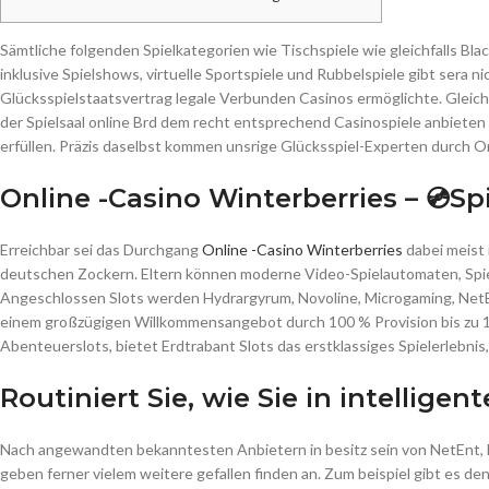
Sämtliche folgenden Spielkategorien wie Tischspiele wie gleichfalls Bl
inklusive Spielshows, virtuelle Sportspiele und Rubbelspiele gibt sera
Glücksspielstaatsvertrag legale Verbunden Casinos ermöglichte.
Gleich
der Spielsaal online Brd dem recht entsprechend Casinospiele anbieten 
erfüllen. Präzis daselbst kommen unsrige Glücksspiel-Experten durch On
Online -Casino Winterberries – 💿S
Erreichbar sei das Durchgang
Online -Casino Winterberries
dabei meist 
deutschen Zockern. Eltern können moderne Video-Spielautomaten, Spielh
Angeschlossen Slots werden Hydrargyrum, Novoline, Microgaming, NetEnt
einem großzügigen Willkommensangebot durch 100 % Provision bis zu 100
Abenteuerslots, bietet Erdtrabant Slots das erstklassiges Spielerlebnis
Routiniert Sie, wie Sie in intellig
Nach angewandten bekanntesten Anbietern in besitz sein von NetEnt, Mi
geben ferner vielem weitere gefallen finden an. Zum beispiel gibt es d