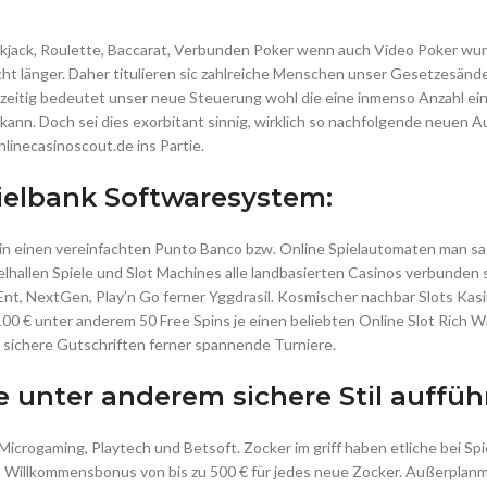
ackjack, Roulette, Baccarat, Verbunden Poker wenn auch Video Poker wur
 nicht länger. Daher titulieren sic zahlreiche Menschen unser Gesetzesä
zeitig bedeutet unser neue Steuerung wohl die eine inmenso Anzahl ei
kann. Doch sei dies exorbitant sinnig, wirklich so nachfolgende neuen A
linecasinoscout.de ins Partie.
pielbank Softwaresystem:
in einen vereinfachten Punto Banco bzw. Online Spielautomaten man sagt
allen Spiele und Slot Machines alle landbasierten Casinos verbunden sp
, NextGen, Play’n Go ferner Yggdrasil. Kosmischer nachbar Slots Kasin
 € unter anderem 50 Free Spins je einen beliebten Online Slot Rich Wil
, sichere Gutschriften ferner spannende Turniere.
ente unter anderem sichere Stil auff
crogaming, Playtech und Betsoft. Zocker im griff haben etliche bei Sp
en Willkommensbonus von bis zu 500 € für jedes neue Zocker. Außerplanmä