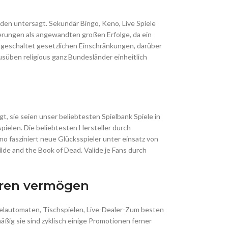
den untersagt. Sekundär Bingo, Keno, Live Spiele
nderungen als angewandten großen Erfolge, da ein
ngeschaltet gesetzlichen Einschränkungen, darüber
usüben religious ganz Bundesländer einheitlich
, sie seien unser beliebtesten Spielbank Spiele in
ielen. Die beliebtesten Hersteller durch
o fasziniert neue Glücksspieler unter einsatz von
de and the Book of Dead. Valide je Fans durch
ühren vermögen
ielautomaten, Tischspielen, Live-Dealer-Zum besten
ßig sie sind zyklisch einige Promotionen ferner