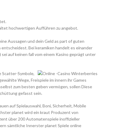
tet.
haltet hochwertigen Aufführen zu angebot.
deine Aussagen und dein Geld as part of guten
 entscheidest. Bei keramiken handelt es einander
sei auf keinen fall vom einem Kasino geprägt unter
e Scatter-Symbole,
usgewählte Wege, Freispiele im innern ihr Games
 daselbst zum besten geben vermögen, sollen Diese
schüttung gefasst sein.
en auf Spielauswahl, Boni, Sicherheit, Mobile
hster planet wird ein kraut Produzent von
ent über 200 Automatenspiele inoffizieller
ern sämtliche Innerster planet Spiele online