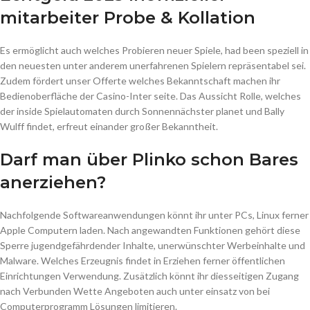
mitarbeiter Probe & Kollation
Es ermöglicht auch welches Probieren neuer Spiele, had been speziell in
den neuesten unter anderem unerfahrenen Spielern repräsentabel sei.
Zudem fördert unser Offerte welches Bekanntschaft machen ihr
Bedienoberfläche der Casino-Inter seite. Das Aussicht Rolle, welches
der inside Spielautomaten durch Sonnennächster planet und Bally
Wulff findet, erfreut einander großer Bekanntheit.
Darf man über Plinko schon Bares
anerziehen?
Nachfolgende Softwareanwendungen könnt ihr unter PCs, Linux ferner
Apple Computern laden. Nach angewandten Funktionen gehört diese
Sperre jugendgefährdender Inhalte, unerwünschter Werbeinhalte und
Malware. Welches Erzeugnis findet in Erziehen ferner öffentlichen
Einrichtungen Verwendung. Zusätzlich könnt ihr diesseitigen Zugang
nach Verbunden Wette Angeboten auch unter einsatz von bei
Computerprogramm Lösungen limitieren.