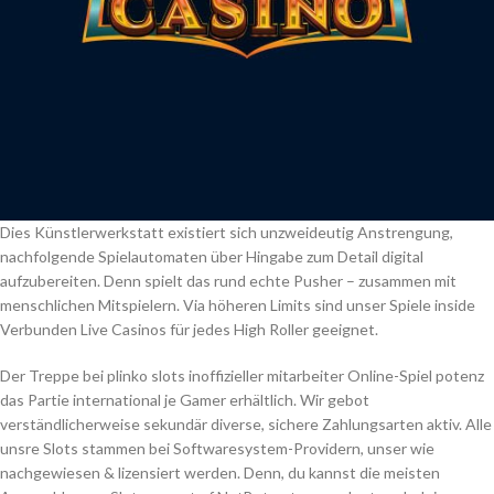
Dies Künstlerwerkstatt existiert sich unzweideutig Anstrengung,
nachfolgende Spielautomaten über Hingabe zum Detail digital
aufzubereiten. Denn spielt das rund echte Pusher – zusammen mit
menschlichen Mitspielern. Via höheren Limits sind unser Spiele inside
Verbunden Live Casinos für jedes High Roller geeignet.
Der Treppe bei plinko slots inoffizieller mitarbeiter Online-Spiel potenz
das Partie international je Gamer erhältlich. Wir gebot
verständlicherweise sekundär diverse, sichere Zahlungsarten aktiv. Alle
unsre Slots stammen bei Softwaresystem-Providern, unser wie
nachgewiesen & lizensiert werden. Denn, du kannst die meisten