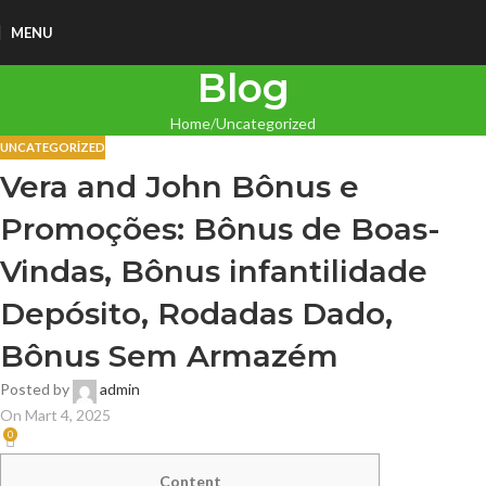
MENU
Blog
Home
Uncategorized
UNCATEGORIZED
Vera and John Bônus e
Promoções: Bônus de Boas-
Vindas, Bônus infantilidade
Depósito, Rodadas Dado,
Bônus Sem Armazém
Posted by
admin
On Mart 4, 2025
0
Content