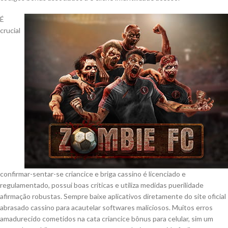
É
crucial
confirmar-sentar-se criancice e briga cassino é licenciado e
regulamentado, possui boas críticas e utiliza medidas puerilidade
afirmação robustas. Sempre baixe aplicativos diretamente do site oficial
abrasado cassino para acautelar softwares maliciosos. Muitos erros
amadurecido cometidos na cata criancice bônus para celular, sim um