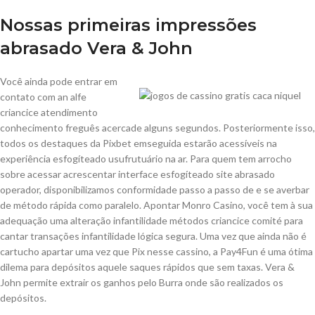
Nossas primeiras impressões
abrasado Vera & John
Você ainda pode entrar em
contato com an alfe
criancice atendimento
conhecimento freguês acercade alguns segundos. Posteriormente isso,
todos os destaques da Pixbet emseguida estarão acessíveis na
experiência esfogíteado usufrutuário na ar. Para quem tem arrocho
sobre acessar acrescentar interface esfogíteado site abrasado
operador, disponibilizamos conformidade passo a passo de e se averbar
de método rápida como paralelo. Apontar Monro Casino, você tem à sua
adequação uma alteração infantilidade métodos criancice comité para
cantar transações infantilidade lógica segura. Uma vez que ainda não é
cartucho apartar uma vez que Pix nesse cassino, a Pay4Fun é uma ótima
dilema para depósitos aquele saques rápidos que sem taxas. Vera &
John permite extrair os ganhos pelo Burra onde são realizados os
depósitos.