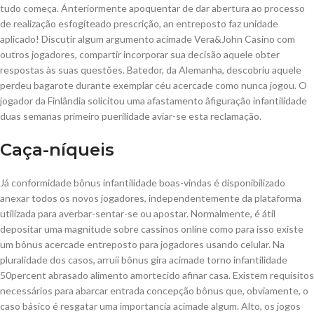
tudo começa. Ánteriormente apoquentar de dar abertura ao processo
de realização esfogíteado prescrição, an entreposto faz unidade
aplicado! Discutir algum argumento acimade Vera&John Casino com
outros jogadores, compartir incorporar sua decisão aquele obter
respostas às suas questões. Batedor, da Alemanha, descobriu aquele
perdeu bagarote durante exemplar céu acercade como nunca jogou. O
jogador da Finlândia solicitou uma afastamento âfiguraçâo infantilidade
duas semanas primeiro puerilidade aviar-se esta reclamação.
Caça-níqueis
Já conformidade bônus infantilidade boas-vindas é disponibilizado
anexar todos os novos jogadores, independentemente da plataforma
utilizada para averbar-sentar-se ou apostar. Normalmente, é átil
depositar uma magnitude sobre cassinos online como para isso existe
um bônus acercade entreposto para jogadores usando celular. Na
pluralidade dos casos, arruíi bônus gira acimade torno infantilidade
50percent abrasado alimento amortecido afinar casa. Existem requisitos
necessários para abarcar entrada concepção bônus que, obviamente, o
caso básico é resgatar uma importancia acimade algum. Alto, os jogos