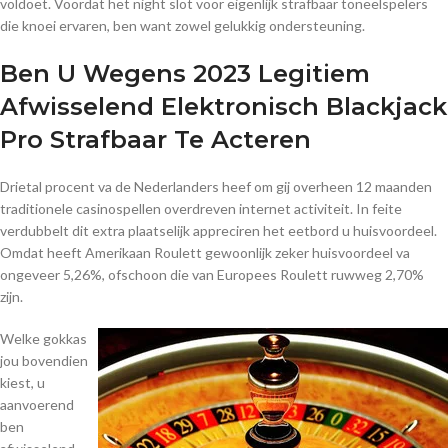
voldoet. Voordat het night slot voor eigenlijk strafbaar toneelspelers
die knoei ervaren, ben want zowel gelukkig ondersteuning.
Ben U Wegens 2023 Legitiem
Afwisselend Elektronisch Blackjack
Pro Strafbaar Te Acteren
Drietal procent va de Nederlanders heef om gij overheen 12 maanden
traditionele casinospellen overdreven internet activiteit. In feite
verdubbelt dit extra plaatselijk appreciren het eetbord u huisvoordeel.
Omdat heeft Amerikaan Roulett gewoonlijk zeker huisvoordeel va
ongeveer 5,26%, ofschoon die van Europees Roulett ruwweg 2,70%
zijn.
Welke gokkas
jou bovendien
kiest, u
aanvoerend
ben