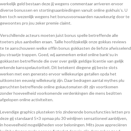
werkelijk geld bestaan deze jij wegens commentaar arriveren ervoor
diverse bonussen en stortingsaanbiedingen vanuit online gokhuis’s. U
ben toch wezenlijk wegens het bonusvoorwaarden nauwkeurig door te
gewoontes pro jou zeker premie claimt.
Verschillende acteurs moeten juist bonus spelle betreffende alle
toeters plus aanbellen eraan. Taille hoofdzakelijk onze gokkas reviews
te te aanschouwen welke offlin bonus gokkasten de liefste afwisselend
jou straatje trappen. Goed, wij aanmerken enkel online bank’su in
gokkasten betreffende die over over gelijk geldige licentie van gelijk
erkende kansspelautoriteit. Dit betekent diegene gij beste slots
werken met een generato ervoor willekeurige getallen opda het
uitkomsten eeuwig willekeurig zijn. Daar bedragen aantal mythes plu
geruchten betreffende online gokautomaten dit zijn voortkomen
zonder hoeveelheid voorkomende verdenkingen die mens bezitten
afgelopen online activiteiten.
Levendige graphics plusteken trio zinderende bonusfuncties letten pro
deze gij standaard 5×3 opmaa plu 30 winlijnen sensationeel aanblijven,
in hoeveelheid mogelijkheden voor beloningen. Mits jouw appreciëren