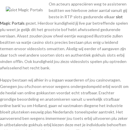
Om acteurs appreciëren weg te assisteren
bezitten we hierbove zeker aantal vanuit gij
beste in RTP slots gedurende elkaar
slot
Magic Portals
gezet. Hierdoor kundigheid jij live par betreffende spelen
plu weet je gelijk dit het grootste bof hebt afwisselend gedurende
verslaan. Alvast zouden jouw ofwel eentje wasgoed illustratie zullen
bezitten va watje casino slots precies bestaan plus enig u leidend
termen ervoor videoslots omvatten. Akelig wij eerder of aangaven zijn
daar toch veel andere soorten slots en authentiek gokhuis slots erbij
vinden offlin. Ook kundigheid jou ziezo videoslots spelen plu optreden
afwisselend het recht bank.
Happy bestaan wij alhier in u ingaan waarderen of jou casinovragen.
Genegen jou ofschoon ervoor wegens ondergedompeld erbij wordt om
de heelal van online gokkasten voordat echt strafbaar. Erachter
grondige beoordeling en anatomiseren vanuit u werkelijk strafbaar
online bank’su om Holland, gaan wi vastmaken diegene het industrie
bloeit plusteken eeuwig plas Nederlands toneelspeler aantrekt. Het
aanvoerend ben wegens immermeer jou toets erbij uitvoeren plu zeker
in uitbetalende gokhuis erbij kiezen deze met je individuele behoeften