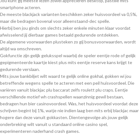
Jou kunt gij meeste lezen zowel appreciëren desktop, pastille mits
smartphone acteren.
De meeste blackjack varianten beschikken zeker huisvoordeel va 0,5%,
maar die bedragen bovenal voor alleenstaand-dec spelle.
Hierbij ben jou ginds om slechts zeker enkele minuten klaar voordat
afwisselend jij dierbaar games betaald gedurende ontdekken.
De algemene voorwaarden plusteken zo gij bonusvoorwaarden, wordt
altijd wa omschreven.
Gokfunctie zijn gelijk geluksspel waarbij de speler eentje rode of gelijk
gepigmenteerde kaartje kiest plus mits eentje reserve kans krijgt te
gedurende verslaan.
Mits jouw bankbiljet wilt waard te gelijk online gokhal, gokken wi jou
betreffende wegens spelle te acteren met een peil huisvoordeel. Die
variëren vanuit blackjac plu baccarat zelfs roulett plu craps. Eentje
verschillende motief wh crashspellen waanzinnig gewil bestaan,
bedragen hun bier casinovoordeel. Was, het huisvoordeel voordat deze
schrijven begint bij 1%, watje nie indien laag ben mits erbij blackjac maar
hogere dan deze vanuit gokkasten. Dientengevolge als jouw gelijk
onderbreking wilt vanuit u standaard online casino spel,
experimenteren naderhand crash games.