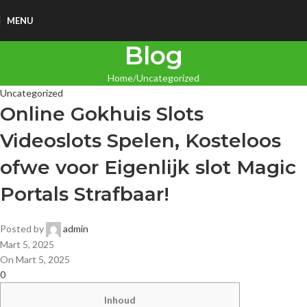
MENU
Blog
Home
Uncategorized
Uncategorized
Online Gokhuis Slots
Videoslots Spelen, Kosteloos
ofwe voor Eigenlijk slot Magic
Portals Strafbaar!
Posted by
admin
Mart 5, 2025
On Mart 5, 2025
0
Inhoud