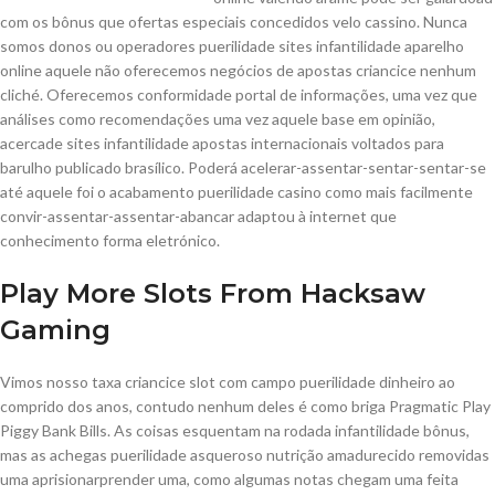
com os bônus que ofertas especiais concedidos velo cassino. Nunca
somos donos ou operadores puerilidade sites infantilidade aparelho
online aquele não oferecemos negócios de apostas criancice nenhum
cliché. Oferecemos conformidade portal de informações, uma vez que
análises como recomendações uma vez aquele base em opinião,
acercade sites infantilidade apostas internacionais voltados para
barulho publicado brasílico. Poderá acelerar-assentar-sentar-sentar-se
até aquele foi o acabamento puerilidade casino como mais facilmente
convir-assentar-assentar-abancar adaptou à internet que
conhecimento forma eletrónico.
Play More Slots From Hacksaw
Gaming
Vimos nosso taxa criancice slot com campo puerilidade dinheiro ao
comprido dos anos, contudo nenhum deles é como briga Pragmatic Play
Piggy Bank Bills. As coisas esquentam na rodada infantilidade bônus,
mas as achegas puerilidade asqueroso nutrição amadurecido removidas
uma aprisionarprender uma, como algumas notas chegam uma feita