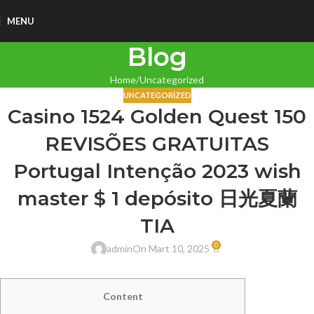
MENU
Blog
Home
Uncategorized
UNCATEGORIZED
Casino 1524 Golden Quest 150
REVISÕES GRATUITAS
Portugal Intenção 2023 wish
master $ 1 depósito 日光夏蘭
TIA
0
admin
On Mart 10, 2025
Content