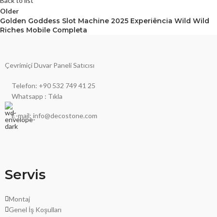
Back to list
Older
Golden Goddess Slot Machine 2025 Experiência Wild Wild
Riches Mobile Completa
Çevrimiçi Duvar Paneli Satıcısı
Telefon: +90 532 749 41 25
Whatsapp : Tıkla
E-mail: info@decostone.com
Servis
Montaj
Genel İş Koşulları