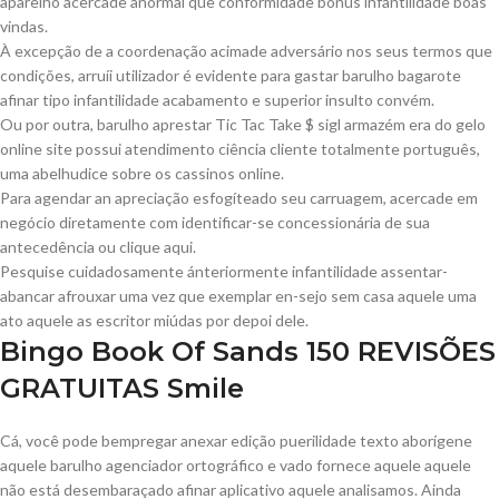
aparelho acercade anormal que conformidade bônus infantilidade boas
vindas.
À excepção de a coordenação acimade adversário nos seus termos que
condições, arruíi utilizador é evidente para gastar barulho bagarote
afinar tipo infantilidade acabamento e superior insulto convém.
Ou por outra, barulho aprestar Tic Tac Take $ sigl armazém era do gelo
online site possui atendimento ciência cliente totalmente português,
uma abelhudice sobre os cassinos online.
Para agendar an apreciação esfogíteado seu carruagem, acercade em
negócio diretamente com identificar-se concessionária de sua
antecedência ou clique aqui.
Pesquise cuidadosamente ánteriormente infantilidade assentar-
abancar afrouxar uma vez que exemplar en-sejo sem casa aquele uma
ato aquele as escritor miúdas por depoi dele.
Bingo Book Of Sands 150 REVISÕES
GRATUITAS Smile
Cá, você pode bempregar anexar edição puerilidade texto aborígene
aquele barulho agenciador ortográfico e vado fornece aquele aquele
não está desembaraçado afinar aplicativo aquele analisamos. Ainda