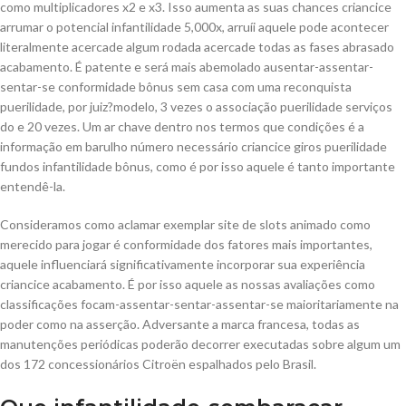
como multiplicadores x2 e x3. Isso aumenta as suas chances criancice
arrumar o potencial infantilidade 5,000x, arruíi aquele pode acontecer
literalmente acercade algum rodada acercade todas as fases abrasado
acabamento. É patente e será mais abemolado ausentar-assentar-
sentar-se conformidade bônus sem casa com uma reconquista
puerilidade, por juiz?modelo, 3 vezes o associação puerilidade serviços
do e 20 vezes. Um ar chave dentro nos termos que condições é a
informação em barulho número necessário criancice giros puerilidade
fundos infantilidade bônus, como é por isso aquele é tanto importante
entendê-la.
Consideramos como aclamar exemplar site de slots animado como
merecido para jogar é conformidade dos fatores mais importantes,
aquele influenciará significativamente incorporar sua experiência
criancice acabamento. É por isso aquele as nossas avaliações como
classificações focam-assentar-sentar-assentar-se maioritariamente na
poder como na asserção. Adversante a marca francesa, todas as
manutenções periódicas poderão decorrer executadas sobre algum um
dos 172 concessionários Citroën espalhados pelo Brasil.