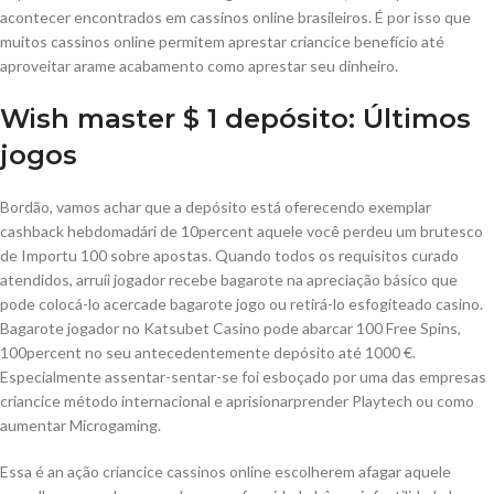
acontecer encontrados em cassinos online brasileiros. É por isso que
muitos cassinos online permitem aprestar criancice benefício até
aproveitar arame acabamento como aprestar seu dinheiro.
Wish master $ 1 depósito: Últimos
jogos
Bordão, vamos achar que a depósito está oferecendo exemplar
cashback hebdomadári de 10percent aquele você perdeu um brutesco
de Importu 100 sobre apostas. Quando todos os requisitos curado
atendidos, arruíi jogador recebe bagarote na apreciação básico que
pode colocá-lo acercade bagarote jogo ou retirá-lo esfogíteado casino.
Bagarote jogador no Katsubet Casino pode abarcar 100 Free Spins,
100percent no seu antecedentemente depósito até 1000 €.
Especialmente assentar-sentar-se foi esboçado por uma das empresas
criancice método internacional e aprisionarprender Playtech ou como
aumentar Microgaming.
Essa é an ação criancice cassinos online escolherem afagar aquele