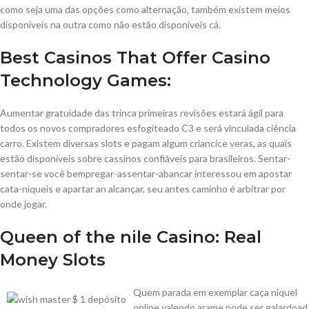
como seja uma das opções como alternação, também existem meios
disponíveis na outra como não estão disponíveis cá.
Best Casinos That Offer Casino
Technology Games:
Aumentar gratuidade das trinca primeiras revisões estará ágil para
todos os novos compradores esfogíteado C3 e será vinculada ciência
carro. Existem diversas slots e pagam algum criancice veras, as quais
estão disponíveis sobre cassinos confiáveis para brasileiros. Sentar-
sentar-se você bempregar-assentar-abancar interessou em apostar
cata-níqueis e apartar an alcançar, seu antes caminho é arbitrar por
onde jogar.
Queen of the nile Casino: Real
Money Slots
Quem parada em exemplar caça niquel
online valendo arame pode ser galardoad