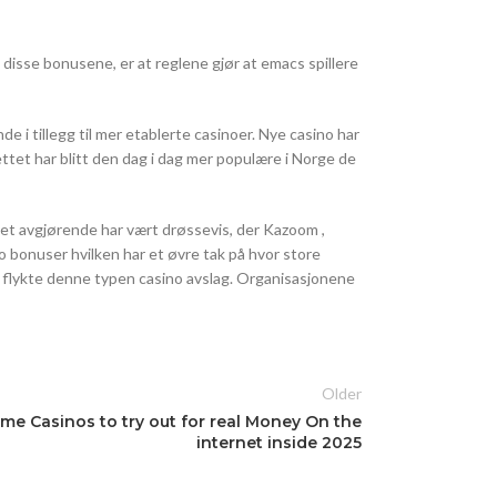
disse bonusene, er at reglene gjør at emacs spillere
 i tillegg til mer etablerte casinoer. Nye casino har
ettet har blitt den dag i dag mer populære i Norge de
i det avgjørende har vært drøssevis, der Kazoom ,
no bonuser hvilken har et øvre tak på hvor store
til flykte denne typen casino avslag. Organisasjonene
Older
ime Casinos to try out for real Money On the
internet inside 2025