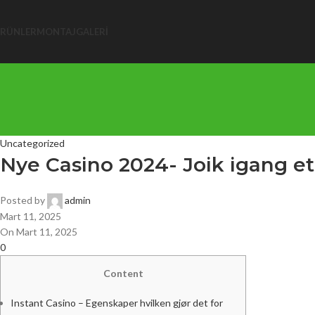
RÜNLER
MONTAJ
GALERI
Uncategorized
Nye Casino 2024- Joik igang e
Posted by
admin
Mart 11, 2025
On Mart 11, 2025
0
Content
Instant Casino – Egenskaper hvilken gjør det for