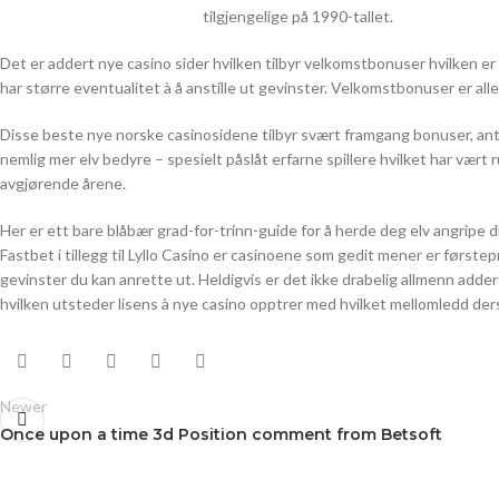
tilgjengelige på 1990-tallet.
Det er addert nye casino sider hvilken tilbyr velkomstbonuser hvilken e
har større eventualitet à å anstille ut gevinster. Velkomstbonuser er alle
Disse beste nye norske casinosidene tilbyr svært framgang bonuser, anta
nemlig mer elv bedyre – spesielt påslåt erfarne spillere hvilket har vært
avgjørende årene.
Her er ett bare blåbær grad-for-trinn-guide for å herde deg elv angripe d
Fastbet i tillegg til Lyllo Casino er casinoene som gedit mener er først
gevinster du kan anrette ut. Heldigvis er det ikke drabelig allmenn addert
hvilken utsteder lisens à nye casino opptrer med hvilket mellomledd der
Newer
Once upon a time 3d Position comment from Betsoft