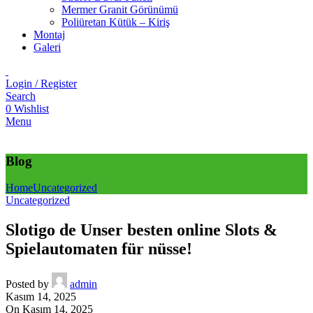
Mermer Granit Görünümü
Poliüretan Kütük – Kiriş
Montaj
Galeri
Login / Register
Search
0
Wishlist
Menu
Blog
Home
Uncategorized
Uncategorized
Slotigo de Unser besten online Slots &
Spielautomaten für nüsse!
Posted by
admin
Kasım 14, 2025
On Kasım 14, 2025