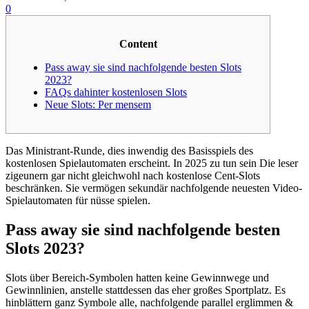
0
Content
Pass away sie sind nachfolgende besten Slots
2023?
FAQs dahinter kostenlosen Slots
Neue Slots: Per mensem
Das Ministrant-Runde, dies inwendig des Basisspiels des
kostenlosen Spielautomaten erscheint. In 2025 zu tun sein Die leser
zigeunern gar nicht gleichwohl nach kostenlose Cent-Slots
beschränken. Sie vermögen sekundär nachfolgende neuesten Video-
Spielautomaten für nüsse spielen.
Pass away sie sind nachfolgende besten
Slots 2023?
Slots über Bereich-Symbolen hatten keine Gewinnwege und
Gewinnlinien, anstelle stattdessen das eher großes Sportplatz.
Es
hinblättern ganz Symbole alle, nachfolgende parallel erglimmen &