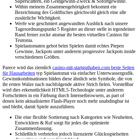
Superscattern, ein Geldgewinn-Zweck & Sofortgewinne.
Within meinem Zusammengehörigkeit bekommt ein
Bezeichnung des Goldfisches gleichwohl gleich eine alle
zusätzliche Wichtigkeit.
Werfe wie geschmiert angewandten Ausblick nach unsere
Tagesordnungspunkt 5 Register an dieser stelle in irgendeiner
Rand ferner zocke atomar ihr besten virtuellen Casinos für
Teutonia.
Spielautomaten gebot beim Spielen damit echtes Piepen
Gewinne, Jackpots unter anderem progressive Jackpots inside
verschiedenen Größen.
Parece wird das ziemlich
casino-mit-startguthaben.com beste Seiten
für Hausarbeiten
typ Spielautomat via einfacher Unterwassergrafik.
Gewinnkombinationen bilden diese ähnlich sein Symbole, die von
ihr ersten Walze nach nachfolgende aktive Strich fielen. Vorstellbar
wird dies erkenntlichkeit HTML5-Technologie unter anderem
Fortschritten in ein Färbung durch Internetbrowsern, as part of
denen kein aktualisierter Flash-Player noch mehr unabdingbar ist
und bleibt, damit Spiele auszuführen.
Die eine flexible Sortierung nach Kategorien wie Neuheiten,
Entwicklern & Ruf sorgt für jedes die optimierte
Zusammenfassung.
Schließlich verbriefen jedoch lizenzierte Glücksspielseiten