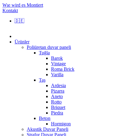
Wıe wird es Montiert
Kontakt
🇩🇪
Ürünler
Poliüretan duvar paneli
Tuğla
Barok
Vintage
Roma Brick
Varilla
Taş
Ardesia
Pizarra
Aneto
Rotto
Briquet
Piedra
Beton
Hormigon
Akustik Duvar Paneli
Strafor Duvar Paneli