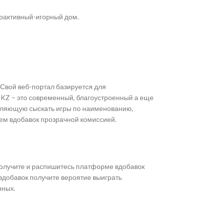
ерактивный-игорный дом.
 Свой веб-портал базируется для
 KZ – это современный, благоустроенный а еще
воляющую сыскать игры по наименованию,
ем вдобавок прозрачной комиссией.
 получите и распишитесь платформе вдобавок
вдобавок получите вероятие выиграть
нных.