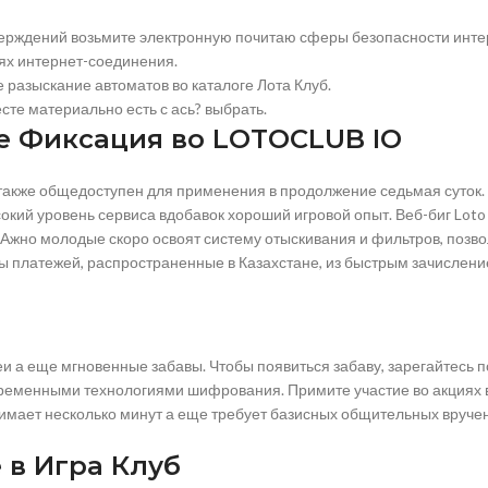
тверждений возьмите электронную почитаю сферы безопасности инт
ях интернет-соединения.
разыскание автоматов во каталоге Лота Клуб.
сте материально есть с ась? выбрать.
ще Фиксация во LOTOCLUB IO
 также общедоступен для применения в продолжение седьмая суток.
кий уровень сервиса вдобавок хороший игровой опыт. Веб-биг Loto
 Ажно молодые скоро освоят систему отыскивания и фильтров, поз
ы платежей, распространенные в Казахстане, из быстрым зачислени
еи а еще мгновенные забавы. Чтобы появиться забаву, зарегайтесь
временными технологиями шифрования. Примите участие во акциях 
нимает несколько минут а еще требует базисных общительных вруче
 в Игра Клуб