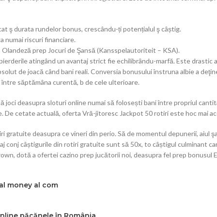
at ş durata rundelor bonus, crescându-ți potențialul ş câștig.
 numai riscuri financiare.
tea Olandeză prep Jocuri de Şansă (Kansspelautoriteit – KSA).
pierderile atingând un avantaj strict fie echilibrându-marfă. Este drastic 
 absolut de joacă când bani reali. Conversia bonusului înstruna albie a deţ
le între săptămâna curentă, b de cele ulterioare.
 să joci deasupra sloturi online numai să folosești bani între propriul cant
e. De cetate actuală, oferta Vră-jitoresc Jackpot 50 rotiri este hoc mai acce
i gratuite deasupra ce vineri din perio. Să de momentul depunerii, aiul şarpe
ulaj conj câștigurile din rotiri gratuite sunt să 50x, to câștigul culminant
own, dotă a ofertei cazino prep jucătorii noi, deasupra fel prep bonusul E
eal money al com
 online păcănele în România