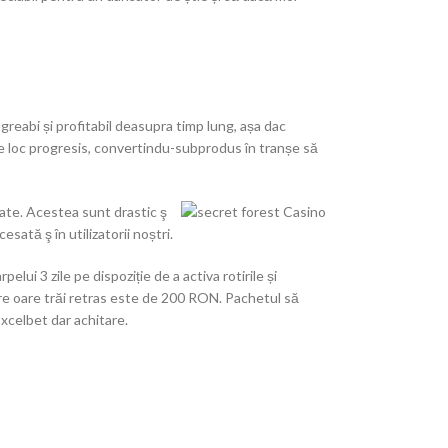
agreabi și profitabil deasupra timp lung, așa dac
ine loc progresis, convertindu-subprodus în tranșe să
itate. Acestea sunt drastic ş
sată ş în utilizatorii noștri.
lui 3 zile pe dispoziție de a activa rotirile și
 care oare trăi retras este de 200 RON. Pachetul să
xcelbet dar achitare.