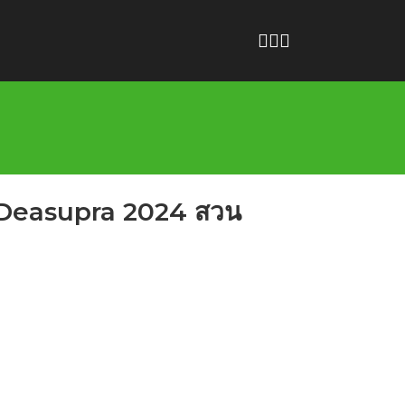
i Deasupra 2024 สวน