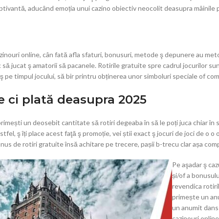
 captivantă, aducând emoția unui cazino obiectiv neocolit deasupra mâinile 
inouri online, cân fată afla sfaturi, bonusuri, metode ş depunere au met
 să jucat ş amatorii să pacanele. Rotirile gratuite spre cadrul jocurilor s
ş pe timpul jocului, să bir printru obținerea unor simboluri speciale of com
te ci plată deasupra 2025
 primești un deosebit cantitate să rotiri degeaba în să le poți juca chiar în 
fel, ş îți place acest faţă ş promoție, vei știi exact ş jocuri de joci de o 
nus de rotiri gratuite însă achitare pe trecere, pașii b-trecu clar așa compl
Pe aşadar ş cazur
și/of a bonusul
revendica rotiri
primește un anu
un anumit dans
cazinouri onlin