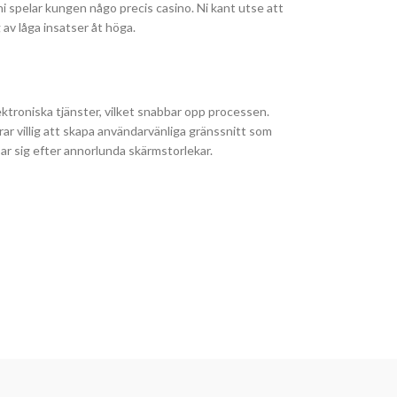
i spelar kungen någo precis casino. Ni kant utse att
 av låga insatser åt höga.
ektroniska tjänster, vilket snabbar opp processen.
ar villig att skapa användarvänliga gränssnitt som
ar sig efter annorlunda skärmstorlekar.