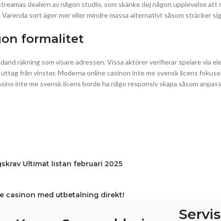
 streamas dealern av någon studio, som skänke dej någon upplevelse att n
n. Varenda sort äger mer eller mindre massa alternativt såsom sträcker sig
on formalitet
ådand räkning som visare adressen. Vissa aktörer verifierar spelare via el
uttag från vinster. Moderna online casinon inte me svensk licens fokuser
casino inte me svensk licens borde ha någo responsiv skapa såsom anpass
krav Ultimat listan februari 2025
le casinon med utbetalning direkt!
Servis