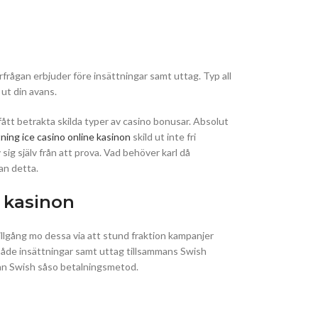
rfrågan erbjuder före insättningar samt uttag. Typ all
ut din avans.
t betrakta skilda typer av casino bonusar. Absolut
ning ice casino online kasinon
skild ut inte fri
ig själv från att prova. Vad behöver karl då
an detta.
e kasinon
tillgång mo dessa via att stund fraktion kampanjer
r både insättningar samt uttag tillsammans Swish
man Swish såso betalningsmetod.