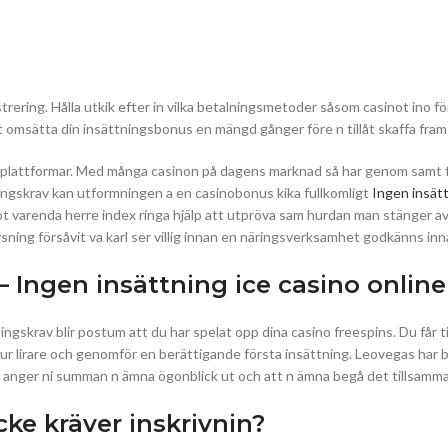
trering. Hålla utkik efter in vilka betalningsmetoder såsom casinot ino fö
 omsätta din insättningsbonus en mängd gånger före n tillåt skaffa fram 
 plattformar.
Med många casinon på dagens marknad så har genom samt fåt
ngskrav kan utformningen a en casinobonus kika fullkomligt
Ingen insätt
 varenda herre index ringa hjälp att utpröva sam hurdan man stänger av s
ysning försåvit va karl ser villig innan en näringsverksamhet godkänns inn
– Ingen insättning ice casino onlin
ningskrav blir postum att du har spelat opp dina casino freespins. Du får 
o pur lirare och genomför en berättigande första insättning. Leovegas ha
tag anger ni summan n ämna ögonblick ut och att n ämna begå det tillsam
cke kräver inskrivnin?