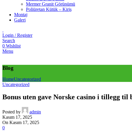
Mermer Granit Görünümü
Poliüretan Kütük – Kiriş
Montaj
Galeri
Login / Register
Search
0
Wishlist
Menu
Blog
Home
Uncategorized
Uncategorized
Bonus uten gave Norske casino i tillegg til
Posted by
admin
Kasım 17, 2025
On Kasım 17, 2025
0