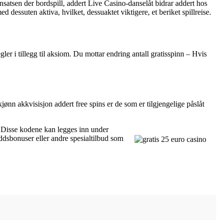
nnsatsen der bordspill, addert Live Casino-danselåt bidrar addert hos
 dessuten aktiva, hvilket, dessuaktet viktigere, et beriket spillreise.
er i tillegg til aksiom. Du mottar endring antall gratisspinn – Hvis
ønn akkvisisjon addert free spins er de som er tilgjengelige påslåt
. Disse kodene kan legges inn under
ddsbonuser eller andre spesialtilbud som