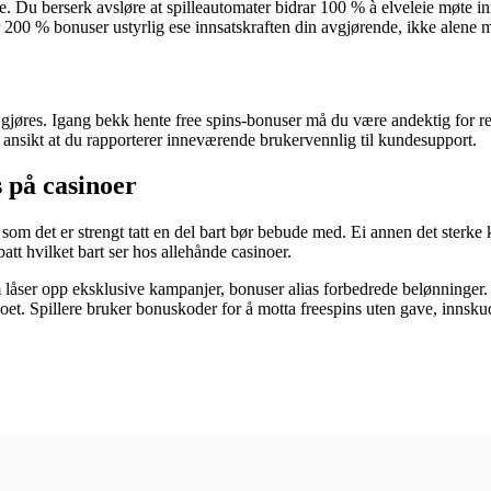
ne. Du berserk avsløre at spilleautomater bidrar 100 % à elveleie møte i
 200 % bonuser ustyrlig ese innsatskraften din avgjørende, ikke alene med
gjøres. Igang bekk hente free spins-bonuser må du være andektig for regl
et ansikt at du rapporterer inneværende brukervennlig til kundesupport.
 på casinoer
om det er strengt tatt en del bart bør bebude med. Ei annen det sterke kj
batt hvilket bart ser hos allehånde casinoer.
m låser opp eksklusive kampanjer, bonuser alias forbedrede belønninger
noet. Spillere bruker bonuskoder for å motta freespins uten gave, innsku