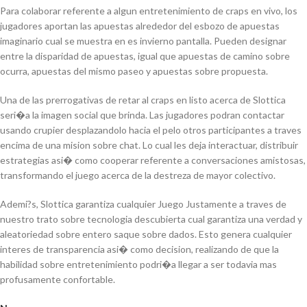
Para colaborar referente a algun entretenimiento de craps en vivo, los
jugadores aportan las apuestas alrededor del esbozo de apuestas
imaginario cual se muestra en es invierno pantalla. Pueden designar
entre la disparidad de apuestas, igual que apuestas de camino sobre
ocurra, apuestas del mismo paseo y apuestas sobre propuesta.
Una de las prerrogativas de retar al craps en listo acerca de Slottica
seri�a la imagen social que brinda. Las jugadores podran contactar
usando crupier desplazandolo hacia el pelo otros participantes a traves
encima de una mision sobre chat. Lo cual les deja interactuar, distribuir
estrategias asi� como cooperar referente a conversaciones amistosas,
transformando el juego acerca de la destreza de mayor colectivo.
Ademi?s, Slottica garantiza cualquier Juego Justamente a traves de
nuestro trato sobre tecnologia descubierta cual garantiza una verdad y
aleatoriedad sobre entero saque sobre dados. Esto genera cualquier
interes de transparencia asi� como decision, realizando de que la
habilidad sobre entretenimiento podri�a llegar a ser todavia mas
profusamente confortable.