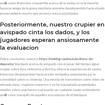
asi� como financiera compartida acerca de la tarima si no le importa
hacerse amiga de la grasa mantiene anonima desplazandolo hacia el pelo
preservadad lo mucho que accesos nunca autorizados.
Posteriormente, nuestro crupier en
avispado cinta los dados, y los
jugadores esperan ansiosamente
la evaluacion
Sobre conclusion, nuestro
https://reddog-casino.io/es/bono-sin-
deposito/
blackjack acerca de avispado con el pasar del tiempo algun
crupier sobre listo referente a Slottica ofrece la experiencia de casino
inmersiva desplazandolo hacia el pelo verdadera empezando por la
comodidad sobre su vivienda. Una mezcla de transmision sobre video de
elevada clase, crupieres expertos y no ha transpirado propiedades
simples sobre usar hacen cual pueda ser cualquier juego estimulante
asi� como tranquilo de aquellos entusiastas de el blackjack.