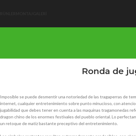
RÜNLER
MONTAJ
GALERI
Ronda de ju
Imposible se puede desmentir una notoriedad de las tragaperras de tem
internet, cualquier entretenimiento sobre punto minucioso, con atencio
jugabilidad que debes tener en cuenta a las maquinas tragamonedas ref
dragon chino de los enormes festivales del pueblo oriental. Lo perfec
un retoque de matiz bastante preceptivo del entretenimiento.