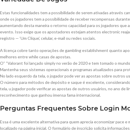
Estas funcionalidades tem a possibilidade de serem ativadas através c
onde os jogadores tem a possibilidade de receber recompensas durante 
aumentando desta maneira o retorno capacidad para os jogadores que a
evento. Isso exige que os apostadores estejam atentos electronic rea
registro — ‘Um Clique’, celular, e-mail ou redes sociais.
A licença cobre tanto operações de gambling establishment quanto ap
melhores entre while casas de apostas.
O” “Valorant foi lançado simply no verão de 2020 e tem tomado o mund
Mantenha seus sistemas operacionais e programas atualizados para prot
No lado esquerdo da tela, o jogador pode ver as apostas sobre outros usu
O número para métodos de depósito e saque é excelente, considerando 
tela, u jogador pode verificar as apostas de outros usuários, no ano de 
reconhecimento que ganhou imensa fama internacional.
Perguntas Frequentes Sobre Login M
Essa é uma excelente alternativa para quem aprecia economizar pace e m
localizado na página inicial. O formulário de inscrição solicita informa