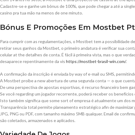
Cadastre-se e ganhe um bônus de 100%, que pode chegar a até a single. 7
casino pra tua mão na menos de one minuto.
Bónus E Promoções Em Mostbet Pt
Para cumprir com as regulamentações, o Mostbet tem a possibilidade de s
retirar seus ganhos da Mostbet, o primeiro andatura é verificar sua con
celular at the detalhes de conta. É fácil à primeira vista, mas o que v
desaparece repentinamente da vis
https://mostbet-brasil-win.com/
.
A confirmação da inscrição é enviada by way of e-mail ou SMS, permitin
A Mostbet proíbe a new abertura de uma segunda conta — o que cuenta
De uma perspectiva de apostas esportivas, é recurso financeiro bem ga
Se você regarding um jogador recorrente, poderá receber os benefícios 
Isto também significa que some sort of empresa é atualmente um dos me
Transparência total permite planeamento estratégico afin de maximiza
JPG, PNG ou PDF, com tamanho máximo 5MB qualquer. Email de confirmaçã
são coletados, armazenados e aplicados.
Variedade De Jogos