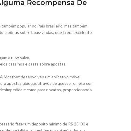
r Alguma Recompensa De
e também popular no País brasileiro, mas também
 o bônus sobre boas-vindas, que já era excelente,
çam a new salvo.
elos cassinos e casas sobre apostas.
 A Mostbet desenvolveu um aplicativo móvel
egura apostas ubíquas através de acesso remoto com
ção desimpedida mesmo para novatos, proporcionando
cessário fazer um depósito mínimo de R$ 25, 00 e
a confidencialidade. Também possui métodos de