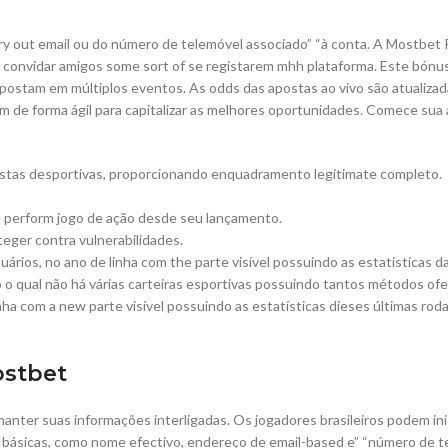
arry out email ou do número de telemóvel associado” “à conta. A Mostb
convidar amigos some sort of se registarem mhh plataforma. Este bónus
postam em múltiplos eventos. As odds das apostas ao vivo são atualiza
jam de forma ágil para capitalizar as melhores oportunidades. Comece 
ostas desportivas, proporcionando enquadramento legitimate completo.
o perform jogo de ação desde seu lançamento.
eger contra vulnerabilidades.
ários, no ano de linha com the parte visível possuindo as estatísticas d
o qual não há várias carteiras esportivas possuindo tantos métodos of
linha com a new parte visível possuindo as estatísticas dieses últimas ro
ostbet
anter suas informações interligadas. Os jogadores brasileiros podem ini
ções básicas, como nome efectivo, endereço de email-based e” “número de t