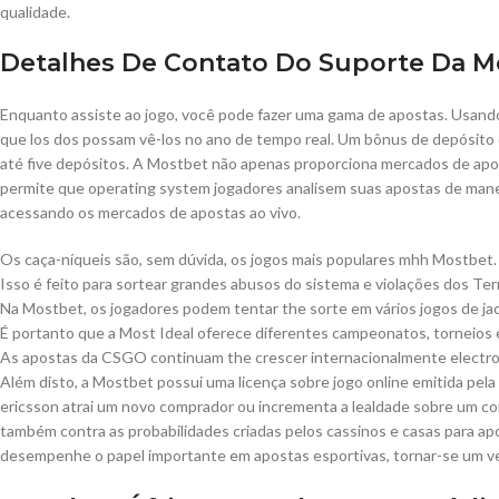
qualidade.
Detalhes De Contato Do Suporte Da M
Enquanto assiste ao jogo, você pode fazer uma gama de apostas. Usando
que los dos possam vê-los no ano de tempo real. Um bônus de depósito 
até five depósitos. A Mostbet não apenas proporciona mercados de apos
permite que operating system jogadores analisem suas apostas de maneir
acessando os mercados de apostas ao vivo.
Os caça-níqueis são, sem dúvida, os jogos mais populares mhh Mostbet.
Isso é feito para sortear grandes abusos do sistema e violações dos T
Na Mostbet, os jogadores podem tentar the sorte em vários jogos de jac
É portanto que a Most Ideal oferece diferentes campeonatos, torneios 
As apostas da CSGO continuam the crescer internacionalmente electroni
Além disto, a Mostbet possui uma licença sobre jogo online emitida pe
ericsson atrai um novo comprador ou incrementa a lealdade sobre um co
também contra as probabilidades criadas pelos cassinos e casas para a
desempenhe o papel importante em apostas esportivas, tornar-se um ven