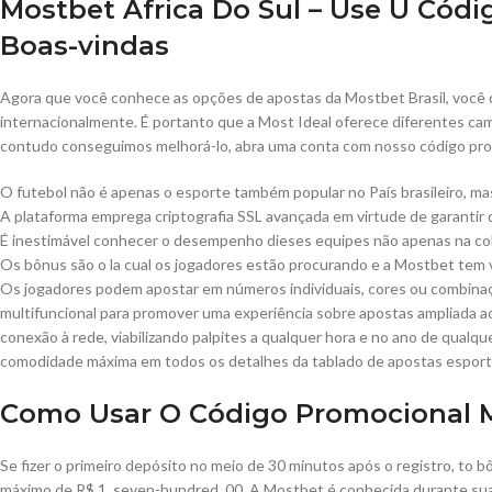
Mostbet África Do Sul – Use U Có
Boas-vindas
Agora que você conhece as opções de apostas da Mostbet Brasil, você 
internacionalmente. É portanto que a Most Ideal oferece diferentes ca
contudo conseguimos melhorá-lo, abra uma conta com nosso código prom
O futebol não é apenas o esporte também popular no País brasileiro, m
A plataforma emprega criptografia SSL avançada em virtude de garantir
É inestimável conhecer o desempenho dieses equipes não apenas na colu
Os bônus são o la cual os jogadores estão procurando e a Mostbet tem v
Os jogadores podem apostar em números individuais, cores ou combinaç
multifuncional para promover uma experiência sobre apostas ampliada a
conexão à rede, viabilizando palpites a qualquer hora e no ano de qual
comodidade máxima em todos os detalhes da tablado de apostas esport
Como Usar O Código Promocional 
Se fizer o primeiro depósito no meio de 30 minutos após o registro, to 
máximo de R$ 1. seven-hundred, 00. A Mostbet é conhecida durante sua 