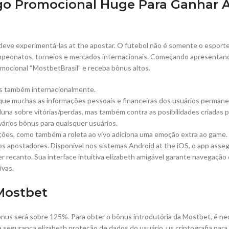
digo Promocional Huge Para Ganha
deve experimentá-las at the apostar. O futebol não é somente o esport
mpeonatos, torneios e mercados internacionais. Começando apresentando
ocional “MostbetBrasil” e receba bônus altos.
as também internacionalmente.
 que muchas as informações pessoais e financeiras dos usuários permane
na sobre vitórias/perdas, mas também contra as posibilidades criadas p
ários bônus para quaisquer usuários.
ões, como também a roleta ao vivo adiciona uma emoção extra ao game.
os apostadores. Disponível nos sistemas Android at the iOS, o app ass
quer recanto. Sua interface intuitiva elizabeth amigável garante navega
ivas.
Mostbet
bônus será sobre 125%. Para obter o bônus introdutória da Mostbet, é ne
segurança elizabeth proteção de dados do usuário, us criptografia par