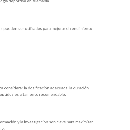
ogía deportiva en Alemania.
pueden ser utilizados para mejorar el rendimiento
 considerar la dosificación adecuada, la duración
 péptidos es altamente recomendable.
ormación y la investigación son clave para maximizar
mo.