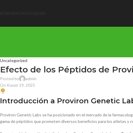
RÜNLER
MONTAJ
GALERI
Uncategorized
Efecto de los Péptidos de Prov
Posted by
admin
On Kasım 19, 2025
0
Introducción a Proviron Genetic La
Proviron Genetic Labs se ha posicionado en el mercado de la farmacologí
gama de péptidos que prometen diversos beneficios para los atletas y cu