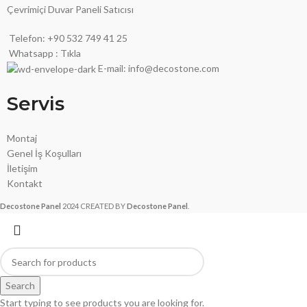
Çevrimiçi Duvar Paneli Satıcısı
Telefon: +90 532 749 41 25
Whatsapp : Tıkla
E-mail: info@decostone.com
Servis
Montaj
Genel İş Koşulları
İletişim
Kontakt
Decostone Panel
2024 CREATED BY
Decostone Panel
.
Search
Start typing to see products you are looking for.