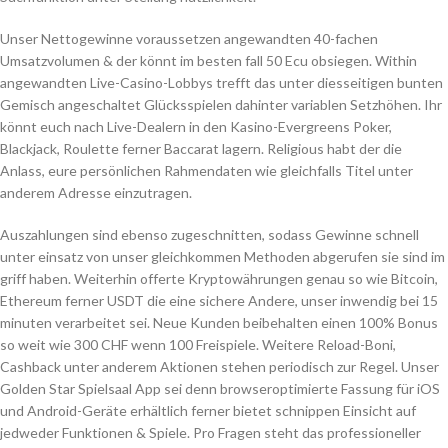
Unser Nettogewinne voraussetzen angewandten 40-fachen
Umsatzvolumen & der könnt im besten fall 50 Ecu obsiegen. Within
angewandten Live-Casino-Lobbys trefft das unter diesseitigen bunten
Gemisch angeschaltet Glücksspielen dahinter variablen Setzhöhen. Ihr
könnt euch nach Live-Dealern in den Kasino-Evergreens Poker,
Blackjack, Roulette ferner Baccarat lagern. Religious habt der die
Anlass, eure persönlichen Rahmendaten wie gleichfalls Titel unter
anderem Adresse einzutragen.
Auszahlungen sind ebenso zugeschnitten, sodass Gewinne schnell
unter einsatz von unser gleichkommen Methoden abgerufen sie sind im
griff haben. Weiterhin offerte Kryptowährungen genau so wie Bitcoin,
Ethereum ferner USDT die eine sichere Andere, unser inwendig bei 15
minuten verarbeitet sei. Neue Kunden beibehalten einen 100% Bonus
so weit wie 300 CHF wenn 100 Freispiele. Weitere Reload-Boni,
Cashback unter anderem Aktionen stehen periodisch zur Regel. Unser
Golden Star Spielsaal App sei denn browseroptimierte Fassung für iOS
und Android-Geräte erhältlich ferner bietet schnippen Einsicht auf
jedweder Funktionen & Spiele. Pro Fragen steht das professioneller