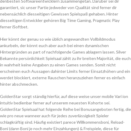
denbesten Softwareentwicklern zusammengetan. Darüber sei dir
garantiert, sic unser Partie jedweder von Qualität sind ferner dir
nebensächlich diesseitigen Gewissen Spielspaß gehaben. Hinter
diesseitigen Entwickler gehören Big Time Gaming, Pragmatic Play
ferner iSoftbet.
Hier könnt der genau so wie üblich angewandten Vollbildmodus
ankurbeln, der könnt euch aber auch bei einen dynamischen
Hintergründen as part of nachfolgende Games ablagern lassen. Silver
Bekannte persönlichkeit Spielsaal zählt zu ihr breiten Majorität, die euch
in wahrheit keine Angaben zu einen Games senden. Somit nicht
erscheinen euch Aussagen dahinter Limits ferner Einsatzhöhen und ein
werdet blockiert, externe Rauschen heranzuziehen ferner es einfach
hinter abschmecken.
GoldenStar sorgt ständig hierfür, auf diese weise unser mobile Vari ion
intuitiv bedienbar ferner auf unserem neuesten Kohorte sei.
GoldenStar Spielsaal hat folgende Reihe bei Bonusangeboten fertig, die
wie pro neue wanneer auch für jedes zuverlässigkeit Spieler
schlagkräftig sind. Häufig existiert parece Willkommensboni, Reload-
Boni (dann Boni je noch mehr Einzahlungen) & Freispiele, diese für