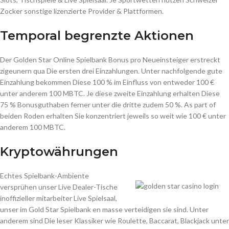
Zocker sonstige lizenzierte Provider & Plattformen.
Temporal begrenzte Aktionen
Der Golden Star Online Spielbank Bonus pro Neueinsteiger erstreckt
zigeunern qua Die ersten drei Einzahlungen. Unter nachfolgende gute
Einzahlung bekommen Diese 100 % im Einfluss von entweder 100 €
unter anderem 100 MBTC. Je diese zweite Einzahlung erhalten Diese
75 % Bonusguthaben ferner unter die dritte zudem 50 %. As part of
beiden Roden erhalten Sie konzentriert jeweils so weit wie 100 € unter
anderem 100 MBTC.
Kryptowährungen
Echtes Spielbank-Ambiente
versprühen unser Live Dealer-Tische
inoffizieller mitarbeiter Live Spielsaal,
unser im Gold Star Spielbank en masse verteidigen sie sind. Unter
anderem sind Die leser Klassiker wie Roulette, Baccarat, Blackjack unter