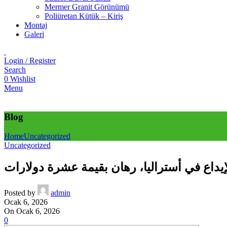
Mermer Granit Görünümü
Poliüretan Kütük – Kiriş
Montaj
Galeri
Login / Register
Search
0
Wishlist
Menu
Blog
Home
Uncategorized
Uncategorized
داع في أستراليا، رهان بقيمة عشرة دولارات
Posted by
admin
Ocak 6, 2026
On Ocak 6, 2026
0