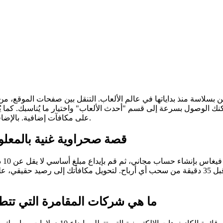
ك الوصول بسرعة إلى قسم "أحدث الألعاب" واختيار ما يُناسبك. كما يُت
بالإضافة إلى ذلك، يحصل اللاعبون الجدد على 2500 نقطة ولاء كمكافأة إيداع.
على مكافآت إضافية.
مراجعة لعبة Fallout: قصة صحراوية غن
ما هي شركات المقامرة التي تتطل