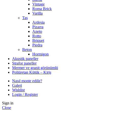
Vintage
Roma Brick
Varilla
Taş
Ardesia
Pizarra
Aneto
Rotto
Briquet
Piedra
Beton
Hormigon
Akustik paneller
Strafor paneller
Mermer ve granit görünümlü
Poliüretan Kütük – Kiriş
Nasıl monte edilir?
Galeri
Wishlist
Login / Register
Sign in
Close