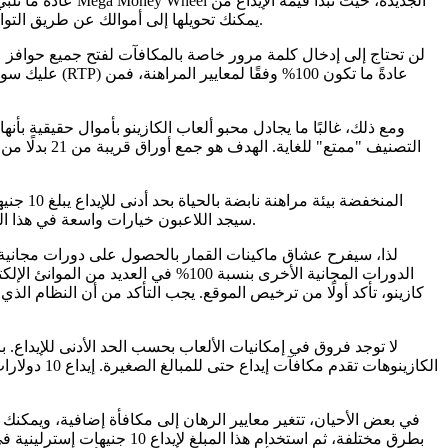
0.10 دولار لكل دورة، وذلك عند إيداع مبلغ لا يقل عن 10 دولارات. إذا فزت بالجائزة الكبرى في Mega Money، يمكنك تحويلها إلى أموالك عن طريق التواصل مع مركز مساعدة الكازينو.
لن تحتاج إلى إدخال كلمة مرور خاصة بالمكافآت لفتح جميع حوافز عد
عليك سوى الن
ومع ذلك، غالبًا ما يجادل محبو ألعاب الكازينو بأموال حقيقية بأنه
التصنيف "ممت
سيجد اللاعبون خيارات واسعة في هذا الموقع المسجل في كوراساو. يضمن الموقع الإلكتروني الودود للكازينو الجديد، بالإضافة إلى خدمة العملاء الموثوقة، تجربة لعب ممتعة وغامرة.
لذا، سيفرح عشاق ماكينات القمار بالحصول على دورات مجانية 
الدورات المجانية الأخرى بنسبة 100%
كازينو، تأكد أولًا من ترخيص الموقع. يجب التأكد من أن النظام ا
لا توجد فروق في إمكانيات الألعاب بحسب الحد الأدنى للإيداع. 
الكازينوهات