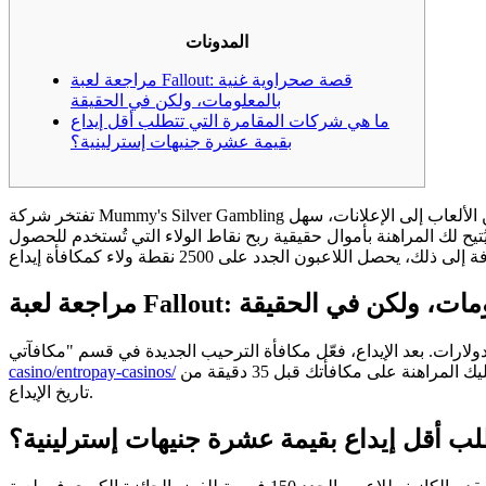
المدونات
مراجعة لعبة Fallout: قصة صحراوية غنية
بالمعلومات، ولكن في الحقيقة
ما هي شركات المقامرة التي تتطلب أقل إيداع
بقيمة عشرة جنيهات إسترلينية؟
تفتخر شركة Mummy's Silver Gambling بموقعها الإلكتروني سهل الاستخدام، والذي يُرشد اللاعبين المحترفين بسلاسة منذ بداياتها في عالم الألعاب. التنقل بين صفحات الموقع، من الألعاب إلى الإعلانات، سهل
يح لك المراهنة بأموال حقيقية ربح نقاط الولاء التي تُستخدم للحصول
ية بالمعلومات، ولكن في الحقيقة
ضمن "حسابي" خلال 30 يومًا. يجب عليك المراهنة على مبلغ الإيداع قبل 35 دقيقة من سحب أي أرباح. لتحويل مكافأتك إلى رصيد حقيقي، عليك المراهنة على مكافأتك قبل 35 دقيقة من
casino/entropay-casinos/
تاريخ الإيداع.
ب أقل إيداع بقيمة عشرة جنيهات إسترلينية؟