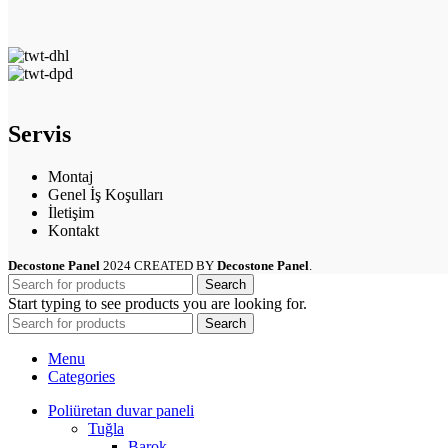
Servis
Montaj
Genel İş Koşulları
İletişim
Kontakt
Decostone Panel
2024 CREATED BY
Decostone Panel
.
Search
Start typing to see products you are looking for.
Search
Menu
Categories
Poliüretan duvar paneli
Tuğla
Barok