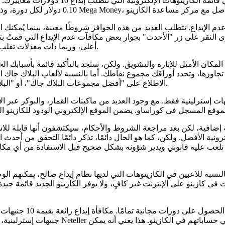
م الإيداع. تتطلب العديد من هذه الحوافز شروطًا معينة، بينما يُمكنك
قر على زر "الأحدث" بجوار بعض مكافآت عدم الإيداع التي قمتُ بتحديدها، وستحصل على العرض التر
الحكمة البحث عن مواقع ذات نسبة عائد للاعب (RTP) أعلى، وربما ذات معدلات تقلب منخفضة أيضًا.
ا المكان الأمثل للإثارة والتشويق. ولكن، ستجد بالتأكيد قائمة بأسبابك ا
ع" للغاية. الهدف هو جمع أوراق قريبة من 21 بدلًا من تجاوزها، وتحدد أوراقك مجموع نقاطك. أما بالنسبة لأل
الاطلاع على "أفضل مجموعات البلاك جاك"، أو "البلاك جاك الكلاسيكي"، أو "البلاك جاك الأوروبي" على مواقع البلاك جاك.
إضافية، لكن بعد مراجعة الشروط والأحكام، سيكتشفون أنها قابلة للا
 في العديد من الموانئ الإلكترونية الأفضل. ولكن، كما هو الحال دائمًا، تذكر دائمًا
لذي تلعب عليه قانوني ويدير شؤونه بشكل صحيح قبل الاستفادة من أي 
بالنسبة للاعبين في الكازينوهات التي لديها نظام إيداع صالح، يمكنهم 
 تقدم مكافآت إيداع حتى للمبالغ الصغيرة. إيداع 10 دولارات في كازينو على الإنترنت غير كافٍ، ولا يوفر ا
جنيهات إسترلينية، وستحصل على مكافأة. يمكن