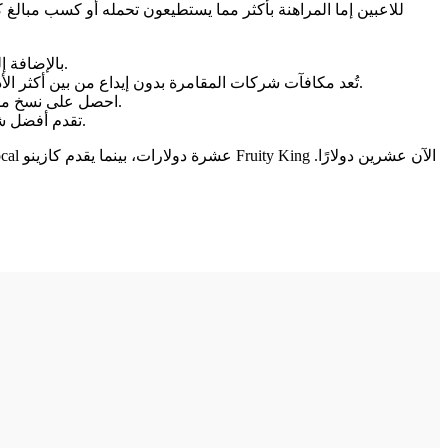
للاعبين إما المراهنة بأكثر مما يستطيعون تحمله أو كسب مبالغ كب
بالإضافة إلى ذلك، ستحصل في أحدث مؤسسة للمقامرة على مكافأة تعادل إيداعك حتى عمولة محددة، مما يعزز أموالك ويحسن خياراتك الفعالة.
تُعد مكافآت شركات المقامرة بدون إيداع من بين أكثر الأدوات فعالية التي تستخدمها شركات المقامرة في بريطانيا لجذب اللاعبين الجدد لتجربة المواقع الإلكترونية، ونأمل أن تستمر في اللعب.
احصل على نسخ من هذه الكتب عبر الإنترنت، واحصل عليها من مختلف فروع سلسلة متاجر سيزرز في المناطق الحضرية المنتشرة في جميع أنحاء البلاد.
تقدم أفضل شركات المقامرة رهانات بقيمة 10 دولارات يوميًا وأسبوعيًا، وستحصل على حوافز استرداد نقدي شهرية حتى تتمكن من مساعدة الناس.