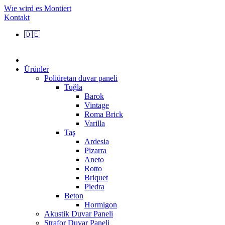
Wıe wird es Montiert
Kontakt
🇩🇪
Ürünler
Poliüretan duvar paneli
Tuğla
Barok
Vintage
Roma Brick
Varilla
Taş
Ardesia
Pizarra
Aneto
Rotto
Briquet
Piedra
Beton
Hormigon
Akustik Duvar Paneli
Strafor Duvar Paneli