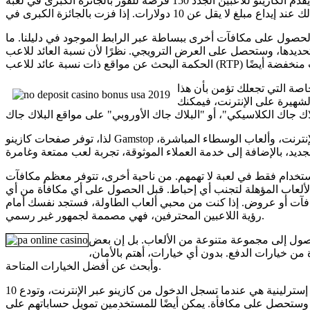
عادةً ما تلبي قائمة الكازينوهات الإلكترونية التي تتطلب إيداع 10 دولارات معاييرك. يقدم الكازينو للاعبين الجدد 150 فرصة للفوز بالجائزة الكبرى في لعبة Mega Money Wheel الجديدة، حيث تبدأ قيمة الإيداع من
 الحصول على مكافآت أخرى ببساطة عبر الرابط الموجود في دليلنا. ما
ويجي. نظرًا لأن نسبة العائد للاعب (RTP) عادةً ما تكون 100% وفقًا لمعايير المراهنة، فمن
لخاصة التي تجعلك تؤمن بأن هذا
عاب البلاك جاك الشهيرة على الإنترنت، فيمكنك
لذا، توفر صفحات كازينو Gamstop المنخفضة بيئة مراهنة نابضة بالحياة بحد أدنى للإيداع يبلغ 10 جنيهات إسترلينية فقط. مع وجود العديد من ماكينات القمار، والبوكر عبر الإنترنت، وألعاب الوسطاء المباشرة،
ستخدام فقط في لعبة لا تهمهم. من ناحية أخرى، تتوفر معظم مكافآت
 التحقق من أحدث الألعاب المؤهلة لتجنب أي إحباط. قبل الحصول على أي مكافأة من أي
مكافآت أو عروض. إذا كنت من محبي ألعاب الطاولة، فستجد نفسك أمام
رؤية اللاعبين المحترفين، فهي مصممة لجمهور غير رسمي.
الوصول إلى مجموعة متنوعة من الألعاب. بل إن بعض
لكازينو الجديد قائمة جيدة من خيارات الدفع. بدون أي خيارات، أهتم بالأمان،
وأبحث عن أفضل الخيارات المتاحة.
في بعض الأحيان، تتغير معايير الرهان إلى مكافأة إضافية، ويمكنك الحصول على دورات مجانية تمامًا. مكافأة إيداع رائعة بقيمة 10 جنيهات إسترلينية هي عندما تسجل الدخول من كازينو عبر الإنترنت، وتودع 10
 أيضًا للمستخدمين تمويل حساباتهم على Neteller بطرق مختلفة، ثم استخدام هذا المبلغ لإيداع 10 جنيهات إسترلينية في حساباتهم في الكازينو. هذا يعني أنه يمكن