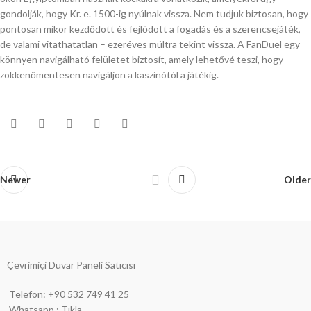
gondolják, hogy Kr. e. 1500-ig nyúlnak vissza. Nem tudjuk biztosan, hogy
pontosan mikor kezdődött és fejlődött a fogadás és a szerencsejáték,
de valami vitathatatlan – ezeréves múltra tekint vissza. A FanDuel egy
könnyen navigálható felületet biztosít, amely lehetővé teszi, hogy
zökkenőmentesen navigáljon a kaszinótól a játékig.
Newer
Older
Çevrimiçi Duvar Paneli Satıcısı
Telefon: +90 532 749 41 25
Whatsapp : Tıkla