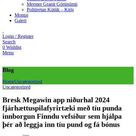
Mermer Granit Görünümü
Poliüretan Kütük – Kiriş
Montaj
Galeri
Login / Register
Search
0
Wishlist
Menu
Blog
Home
Uncategorized
Uncategorized
Bresk Megawin app niðurhal 2024
fjárhættuspilafyrirtæki með tíu punda
innborgun Finndu vefsíður sem hjálpa
þér að leggja inn tíu pund og fá bónus