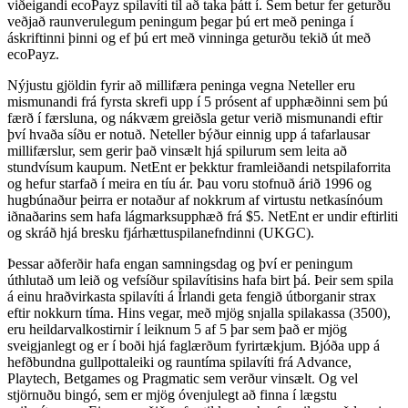
viðeigandi ecoPayz spilavíti til að taka þátt í. Sem betur fer geturðu
veðjað raunverulegum peningum þegar þú ert með peninga í
áskriftinni þinni og ef þú ert með vinninga geturðu tekið út með
ecoPayz.
Nýjustu gjöldin fyrir að millifæra peninga vegna Neteller eru
mismunandi frá fyrsta skrefi upp í 5 prósent af upphæðinni sem þú
færð í færsluna, og nákvæm greiðsla getur verið mismunandi eftir
því hvaða síðu er notuð. Neteller býður einnig upp á tafarlausar
millifærslur, sem gerir það vinsælt hjá spilurum sem leita að
stundvísum kaupum. NetEnt er þekktur framleiðandi netspilaforrita
og hefur starfað í meira en tíu ár. Þau voru stofnuð árið 1996 og
hugbúnaður þeirra er notaður af nokkrum af virtustu netkasínóum
iðnaðarins sem hafa lágmarksupphæð frá $5. NetEnt er undir eftirliti
og skráð hjá bresku fjárhættuspilanefndinni (UKGC).
Þessar aðferðir hafa engan samningsdag og því er peningum
úthlutað um leið og vefsíður spilavítisins hafa birt þá. Þeir sem spila
á einu hraðvirkasta spilavíti á Írlandi geta fengið útborganir strax
eftir nokkurn tíma. Hins vegar, með mjög snjalla spilakassa (3500),
eru heildarvalkostirnir í leiknum 5 af 5 þar sem það er mjög
sveigjanlegt og er í boði hjá faglærðum fyrirtækjum. Bjóða upp á
hefðbundna gullpottaleiki og rauntíma spilavíti frá Advance,
Playtech, Betgames og Pragmatic sem verður vinsælt. Og vel
stjörnuðu bingó, sem er mjög óvenjulegt að finna í lægstu