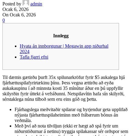
Posted by
admin
Ocak 6, 2026
On Ocak 6, 2026
0
Innlegg
Hvata án innborgunar | Megawin app niðurhal
2024
Tafla fjarri efni
Til dæmis gætirðu þurft 35x spilunarkröfur fyrir $5 aukalega hjá
fjárhættuspilafyrirtækinu þínu. Þess vegna ættirðu að eyða
aukakaupinu í að minnsta kosti 35 mínútur áður en þú uppfyllir
skilyrðin fyrir úttekt á vefsíðunni.
Netspilavítin hafa sín skilyrði,
sérstaklega núna tilboð sem eru eins góð og þetta.
Fjárhagslega meðvitaðir spilarar og byrjendur geta upplifað
nýjasta fjárhættuspilaheiminn með frábærum bónus án
veðmála.
Með því að nota tilviljun (ekki er hægt að spá fyrir um
niðurstöðurnar á netinu) tryggja spilakassar sér orðspor sem