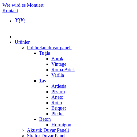
Wıe wird es Montiert
Kontakt
🇩🇪
Ürünler
Poliüretan duvar paneli
Tuğla
Barok
Vintage
Roma Brick
Varilla
Taş
Ardesia
Pizarra
Aneto
Rotto
Briquet
Piedra
Beton
Hormigon
Akustik Duvar Paneli
Strafor Duvar Paneli