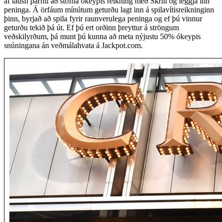
af lausn þarftu að stofna ókeypis reikning með Skrill og leggja inn
peninga. Á örfáum mínútum geturðu lagt inn á spilavítisreikninginn
þinn, byrjað að spila fyrir raunverulega peninga og ef þú vinnur
geturðu tekið þá út. Ef þú ert orðinn þreyttur á ströngum
veðskilyrðum, þá munt þú kunna að meta nýjustu 50% ókeypis
snúningana án veðmálahvata á Jackpot.com.