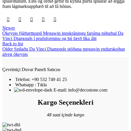
spilavítunum. Eins og orðið gefur til kynna þurfa spilarar að leggja
fram lágmarksupphæð til að fá bónus.
Newer
Ókeypis fjárhættuspil Megawin innskráningu farsíma niðurhal Da
Vinci Diamonds í prufuforminu og þú færð líka álit
Back to list
Older
Spilaðu Da Vinci Diamonds stöðuna megawin endurskoðun
alveg ókeypis
Çevrimiçi Duvar Paneli Satıcısı
Telefon: +90 532 749 41 25
Whatsapp : Tıkla
E-mail: info@decostone.com
Kargo Seçenekleri
48 saat içinde kargo