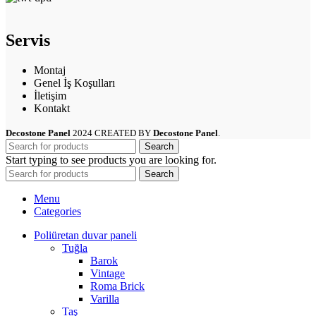
Servis
Montaj
Genel İş Koşulları
İletişim
Kontakt
Decostone Panel
2024 CREATED BY
Decostone Panel
.
Search
Start typing to see products you are looking for.
Search
Menu
Categories
Poliüretan duvar paneli
Tuğla
Barok
Vintage
Roma Brick
Varilla
Taş