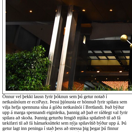
Önnur vel þekkt lausn fyrir þóknun sem þú getur notað í
netkasínóum er ecoPayz. Þessi þjónusta er hönnuð fyrir spilara sem
vilja hefja spennuna sína á góðu netkasínói í Bretlandi. Það býður
upp á marga spennandi eiginleika, þannig að það er ráðlegt val fyrir
spilara að skoða. Þannig geturðu fengið mjúka spilaferð til að fá
tækifæri til að fá hámarksúttekt sem nýja spilavítið býður upp á. Þú
getur lagt inn peninga í stað þess að stressa þig þegar þú finnur