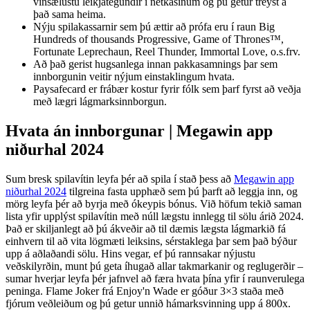
vinsælustu leikjategundir í netkasínum og þú getur treyst á
það sama heima.
Nýju spilakassarnir sem þú ættir að prófa eru í raun Big
Hundreds of thousands Progressive, Game of Thrones™,
Fortunate Leprechaun, Reel Thunder, Immortal Love, o.s.frv.
Að það gerist hugsanlega innan pakkasamnings þar sem
innborgunin veitir nýjum einstaklingum hvata.
Paysafecard er frábær kostur fyrir fólk sem þarf fyrst að veðja
með lægri lágmarksinnborgun.
Hvata án innborgunar | Megawin app
niðurhal 2024
Sum bresk spilavítin leyfa þér að spila í stað þess að
Megawin app
niðurhal 2024
tilgreina fasta upphæð sem þú þarft að leggja inn, og
mörg leyfa þér að byrja með ókeypis bónus. Við höfum tekið saman
lista yfir upplýst spilavítin með núll lægstu innlegg til sölu árið 2024.
Það er skiljanlegt að þú ákveðir að til dæmis lægsta lágmarkið fá
einhvern til að vita lögmæti leiksins, sérstaklega þar sem það býður
upp á aðlaðandi sölu. Hins vegar, ef þú rannsakar nýjustu
veðskilyrðin, munt þú geta íhugað allar takmarkanir og reglugerðir –
sumar hverjar leyfa þér jafnvel að færa hvata þína yfir í raunverulega
peninga. Flame Joker frá Enjoy'n Wade er góður 3×3 staða með
fjórum veðleiðum og þú getur unnið hámarksvinning upp á 800x.