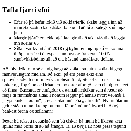
Tafla fjarri efni
Eftir að þú hefur lokið við aðildarferlið skaltu leggja inn að
minnsta kosti 5 kanadíska dollara til að fá aukalega snúninga
þeirra.
Margir þjórfé eru ekki gjaldgengir til að taka við til að leggja
inn aðeins €5.
Síðan var kynnt árið 2018 og býður einnig upp á velkomna
tillögu um 100 ókeypis snúninga og frábæran 100%
samþykkisbónus allt að eitt þúsund kanadískra dollara.
Að tölvuleikurinn sé einnig hægt að spila í rauntíma spilavíti gegn
raunverulegum miðlara. Þó ekki, þá eru þetta ekki einu
spilavítispókerleikirnir því Caribbean Stud, Step 3 Cards Casino
póker og Top Choice Urban eru nokkrar afbrigði sem einnig er hægt
að finna. Baccarat er einfaldur og gamall netleikur sem á rætur að
rekja til fimmtándu aldar. Í honum leggur þú annað hvort veðmál á
„nýja bankastjórann“, „nýja spilarann“ eða „jafntefli“. Nýi miðlarinn
gefur síðan út nokkra og þú munt fá þrjá nótur á hvorri hlið (nýja
bankastjórann og spilarann).
Þegar þú rekst á netkasínó sem þú elskar, þá munt þú líklega geta
spilað með Skrill til að ná árangri. Til að byrja að nota þessa tegund