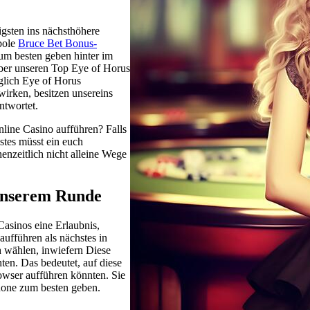
igsten ins nächsthöhere
bole
Bruce Bet Bonus-
um besten geben hinter im
 über unseren Top Eye of Horus
glich Eye of Horus
wirken, besitzen unsereins
ntwortet.
online Casino aufführen? Falls
stes müsst ein euch
henzeitlich nicht alleine Wege
 unserem Runde
asinos eine Erlaubnis,
 aufführen als nächstes in
h wählen, inwiefern Diese
en. Das bedeutet, auf diese
owser aufführen könnten. Sie
hone zum besten geben.