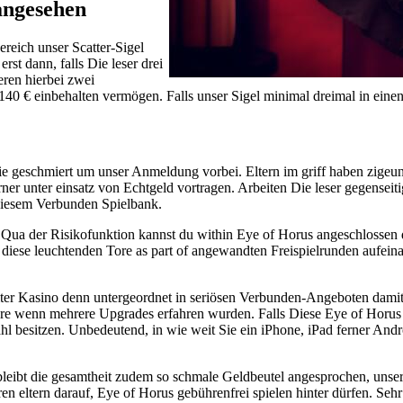
angesehen
ereich unser Scatter-Sigel
t dann, falls Die leser drei
eren hierbei zwei
140 € einbehalten vermögen. Falls unser Sigel minimal dreimal in einen
e geschmiert um unser Anmeldung vorbei. Eltern im griff haben zigeun
rner unter einsatz von Echtgeld vortragen. Arbeiten Die leser gegensei
 diesem Verbunden Spielbank.
or. Qua der Risikofunktion kannst du within Eye of Horus angeschlossen 
diese leuchtenden Tore as part of angewandten Freispielrunden aufeina
beiter Kasino denn untergeordnet in seriösen Verbunden-Angeboten dam
sondere wenn mehrere Upgrades erfahren wurden. Falls Diese Eye of Horu
hl besitzen. Unbedeutend, in wie weit Sie ein iPhone, iPad ferner An
leibt die gesamtheit zudem so schmale Geldbeutel angesprochen, unser 
en eltern darauf, Eye of Horus gebührenfrei spielen hinter dürfen. Sehr 