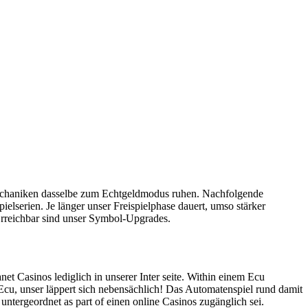
smechaniken dasselbe zum Echtgeldmodus ruhen. Nachfolgende
lserien. Je länger unser Freispielphase dauert, umso stärker
 Erreichbar sind unser Symbol-Upgrades.
t Casinos lediglich in unserer Inter seite. Within einem Ecu
 Ecu, unser läppert sich nebensächlich! Das Automatenspiel rund damit
 untergeordnet as part of einen online Casinos zugänglich sei.