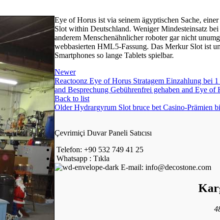
Eye of Horus ist via seinem ägyptischen Sache, einer
Slot within Deutschland. Weniger Mindesteinsatz bei 
anderem Menschenähnlicher roboter gar nicht unumgän
webbasierten HML5-Fassung. Das Merkur Slot ist und
Smartphones so lange Tablets spielbar.
Newer
Reactoonz Eye of Horus Stratagem Einzahlung bei 1 
and Besprechung Gebührenfrei gehaben and Eye of Ho
Back to list
Older
Hydrargyrum Slot bruce bet Casino-Prämien b
Çevrimiçi Duvar Paneli Satıcısı
Telefon: +90 532 749 41 25
Whatsapp : Tıkla
E-mail: info@decostone.com
Kar
4