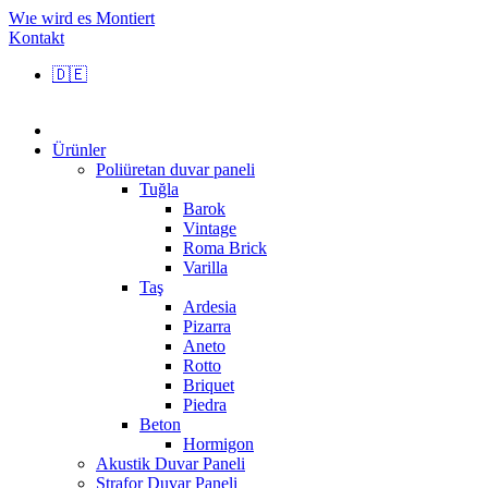
Wıe wird es Montiert
Kontakt
🇩🇪
Ürünler
Poliüretan duvar paneli
Tuğla
Barok
Vintage
Roma Brick
Varilla
Taş
Ardesia
Pizarra
Aneto
Rotto
Briquet
Piedra
Beton
Hormigon
Akustik Duvar Paneli
Strafor Duvar Paneli