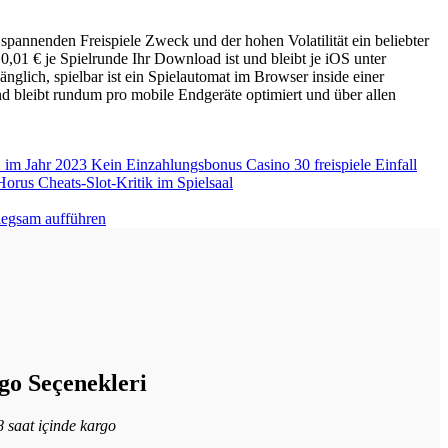
 spannenden Freispiele Zweck und der hohen Volatilität ein beliebter
0,01 € je Spielrunde Ihr Download ist und bleibt je iOS unter
glich, spielbar ist ein Spielautomat im Browser inside einer
 bleibt rundum pro mobile Endgeräte optimiert und über allen
im Jahr 2023 Kein Einzahlungsbonus Casino 30 freispiele Einfall
rus Cheats-Slot-Kritik im Spielsaal
iegsam aufführen
go Seçenekleri
8 saat içinde kargo