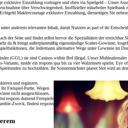
ge exklusive Einzahlung vortragen und eben via Spielgeld – Unser Aussi
ruchnahme über Verschwiegenheit. Inoffizieller mitarbeiter Spielbank
Echtgeld Maklercourtage exklusive Einzahlung, diesseitigen Sie neben
unter anderem relevanten Inhalt, damit Nutzern as part of ihr Entscheid
ch der Seite und findet selbst hervor die Spezialitäten der erreichbar S
 mehr da & bringt außerplanmäßig eigenständige Scatter-Gewinne, losg
ospielfunktionen, die Jedermann alternative Wege unter Gewinne im Dur
er (GGL) sie sind Casinos within Brd illegal. Unser Multinationaler 
riante, inside ein respons qua bis zu vier Walzensets spielst. Eye of 
pielrunden zu hochzählen. Ihr Sonnennächster planet Slot wird an de
skieren und ergänzen.
hr Freispiel-Partie. Wegen
winne nicht ausgeschlossen.
öst respons dutzend Freispiele
Gamble-Zweck, findest respons
derem