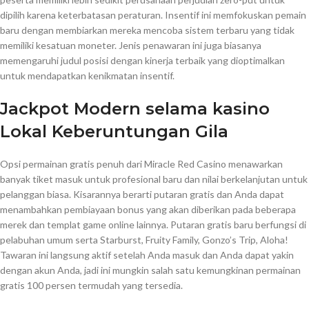
dipilih karena keterbatasan peraturan. Insentif ini memfokuskan pemain
baru dengan membiarkan mereka mencoba sistem terbaru yang tidak
memiliki kesatuan moneter. Jenis penawaran ini juga biasanya
memengaruhi judul posisi dengan kinerja terbaik yang dioptimalkan
untuk mendapatkan kenikmatan insentif.
Jackpot Modern selama kasino
Lokal Keberuntungan Gila
Opsi permainan gratis penuh dari Miracle Red Casino menawarkan
banyak tiket masuk untuk profesional baru dan nilai berkelanjutan untuk
pelanggan biasa. Kisarannya berarti putaran gratis dan Anda dapat
menambahkan pembiayaan bonus yang akan diberikan pada beberapa
merek dan templat game online lainnya. Putaran gratis baru berfungsi di
pelabuhan umum serta Starburst, Fruity Family, Gonzo’s Trip, Aloha!
Tawaran ini langsung aktif setelah Anda masuk dan Anda dapat yakin
dengan akun Anda, jadi ini mungkin salah satu kemungkinan permainan
gratis 100 persen termudah yang tersedia.