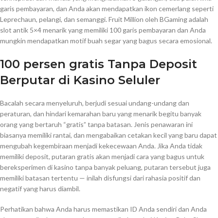
garis pembayaran, dan Anda akan mendapatkan ikon cemerlang seperti
Leprechaun, pelangi, dan semanggi. Fruit Million oleh BGaming adalah
slot antik 5×4 menarik yang memiliki 100 garis pembayaran dan Anda
mungkin mendapatkan motif buah segar yang bagus secara emosional.
100 persen gratis Tanpa Deposit
Berputar di Kasino Seluler
Bacalah secara menyeluruh, berjudi sesuai undang-undang dan
peraturan, dan hindari kemarahan baru yang menarik begitu banyak
orang yang bertaruh “gratis” tanpa batasan. Jenis penawaran ini
biasanya memiliki rantai, dan mengabaikan cetakan kecil yang baru dapat
mengubah kegembiraan menjadi kekecewaan Anda. Jika Anda tidak
memiliki deposit, putaran gratis akan menjadi cara yang bagus untuk
bereksperimen di kasino tanpa banyak peluang, putaran tersebut juga
memiliki batasan tertentu — inilah disfungsi dari rahasia positif dan
negatif yang harus diambil.
Perhatikan bahwa Anda harus memastikan ID Anda sendiri dan Anda