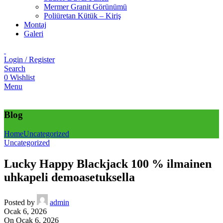
Mermer Granit Görünümü
Poliüretan Kütük – Kiriş
Montaj
Galeri
Login / Register
Search
0
Wishlist
Menu
Blog
Home
Uncategorized
Uncategorized
Lucky Happy Blackjack 100 % ilmainen
uhkapeli demoasetuksella
Posted by
admin
Ocak 6, 2026
On Ocak 6, 2026