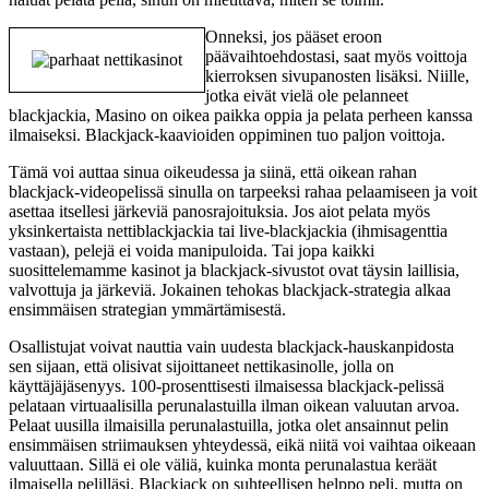
Onneksi, jos pääset eroon
päävaihtoehdostasi, saat myös voittoja
kierroksen sivupanosten lisäksi. Niille,
jotka eivät vielä ole pelanneet
blackjackia, Masino on oikea paikka oppia ja pelata perheen kanssa
ilmaiseksi. Blackjack-kaavioiden oppiminen tuo paljon voittoja.
Tämä voi auttaa sinua oikeudessa ja siinä, että oikean rahan
blackjack-videopelissä sinulla on tarpeeksi rahaa pelaamiseen ja voit
asettaa itsellesi järkeviä panosrajoituksia. Jos aiot pelata myös
yksinkertaista nettiblackjackia tai live-blackjackia (ihmisagenttia
vastaan), pelejä ei voida manipuloida. Tai jopa kaikki
suosittelemamme kasinot ja blackjack-sivustot ovat täysin laillisia,
valvottuja ja järkeviä. Jokainen tehokas blackjack-strategia alkaa
ensimmäisen strategian ymmärtämisestä.
Osallistujat voivat nauttia vain uudesta blackjack-hauskanpidosta
sen sijaan, että olisivat sijoittaneet nettikasinolle, jolla on
käyttäjäjäsenyys. 100-prosenttisesti ilmaisessa blackjack-pelissä
pelataan virtuaalisilla perunalastuilla ilman oikean valuutan arvoa.
Pelaat uusilla ilmaisilla perunalastuilla, jotka olet ansainnut pelin
ensimmäisen striimauksen yhteydessä, eikä niitä voi vaihtaa oikeaan
valuuttaan. Sillä ei ole väliä, kuinka monta perunalastua keräät
ilmaisella pelilläsi. Blackjack on suhteellisen helppo peli, mutta on