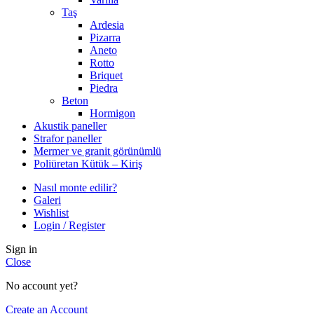
Taş
Ardesia
Pizarra
Aneto
Rotto
Briquet
Piedra
Beton
Hormigon
Akustik paneller
Strafor paneller
Mermer ve granit görünümlü
Poliüretan Kütük – Kiriş
Nasıl monte edilir?
Galeri
Wishlist
Login / Register
Sign in
Close
No account yet?
Create an Account