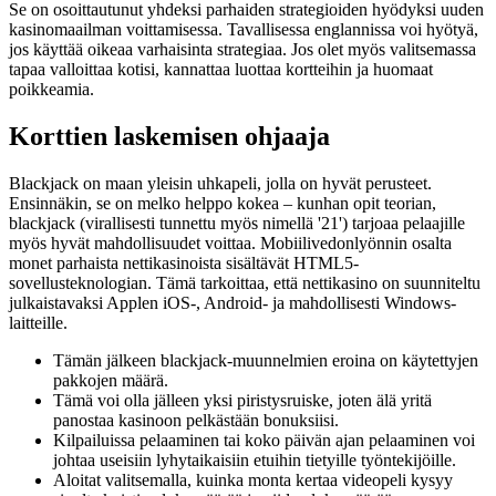
Se on osoittautunut yhdeksi parhaiden strategioiden hyödyksi uuden
kasinomaailman voittamisessa. Tavallisessa englannissa voi hyötyä,
jos käyttää oikeaa varhaisinta strategiaa. Jos olet myös valitsemassa
tapaa valloittaa kotisi, kannattaa luottaa kortteihin ja huomaat
poikkeamia.
Korttien laskemisen ohjaaja
Blackjack on maan yleisin uhkapeli, jolla on hyvät perusteet.
Ensinnäkin, se on melko helppo kokea – kunhan opit teorian,
blackjack (virallisesti tunnettu myös nimellä '21') tarjoaa pelaajille
myös hyvät mahdollisuudet voittaa. Mobiilivedonlyönnin osalta
monet parhaista nettikasinoista sisältävät HTML5-
sovellusteknologian. Tämä tarkoittaa, että nettikasino on suunniteltu
julkaistavaksi Applen iOS-, Android- ja mahdollisesti Windows-
laitteille.
Tämän jälkeen blackjack-muunnelmien eroina on käytettyjen
pakkojen määrä.
Tämä voi olla jälleen yksi piristysruiske, joten älä yritä
panostaa kasinoon pelkästään bonuksiisi.
Kilpailuissa pelaaminen tai koko päivän ajan pelaaminen voi
johtaa useisiin lyhytaikaisiin etuihin tietyille työntekijöille.
Aloitat valitsemalla, kuinka monta kertaa videopeli kysyy