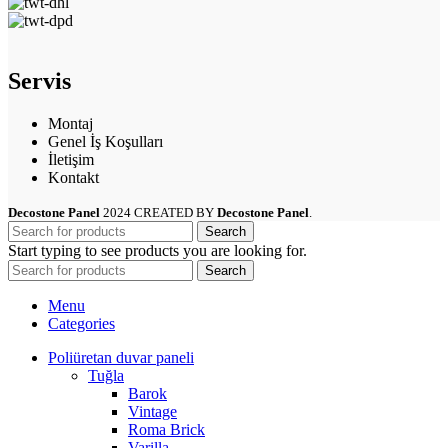
Servis
Montaj
Genel İş Koşulları
İletişim
Kontakt
Decostone Panel
2024 CREATED BY
Decostone Panel
.
Search
Start typing to see products you are looking for.
Search
Menu
Categories
Poliüretan duvar paneli
Tuğla
Barok
Vintage
Roma Brick
Varilla