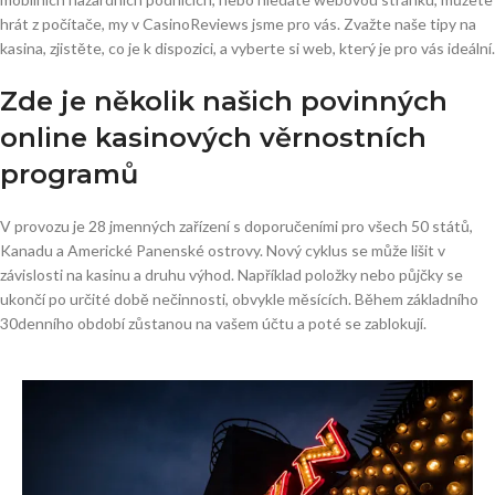
hrát z počítače, my v CasinoReviews jsme pro vás. Zvažte naše tipy na
kasina, zjistěte, co je k dispozici, a vyberte si web, který je pro vás ideální.
Zde je několik našich povinných
online kasinových věrnostních
programů
V provozu je 28 jmenných zařízení s doporučeními pro všech 50 států,
Kanadu a Americké Panenské ostrovy. Nový cyklus se může lišit v
závislosti na kasinu a druhu výhod. Například položky nebo půjčky se
ukončí po určité době nečinnosti, obvykle měsících. Během základního
30denního období zůstanou na vašem účtu a poté se zablokují.