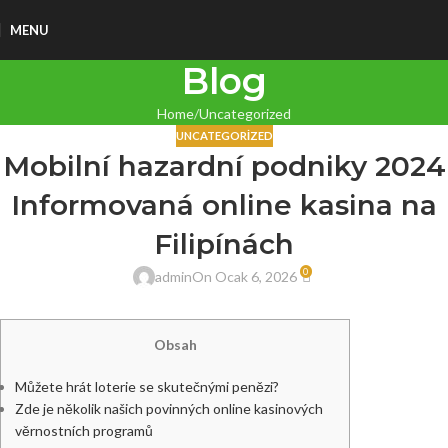
MENU
Blog
Home
Uncategorized
UNCATEGORIZED
Mobilní hazardní podniky 2024
Informovaná online kasina na
Filipínách
0
admin
On Ocak 6, 2026
Obsah
Můžete hrát loterie se skutečnými penězi?
Zde je několik našich povinných online kasinových
věrnostních programů