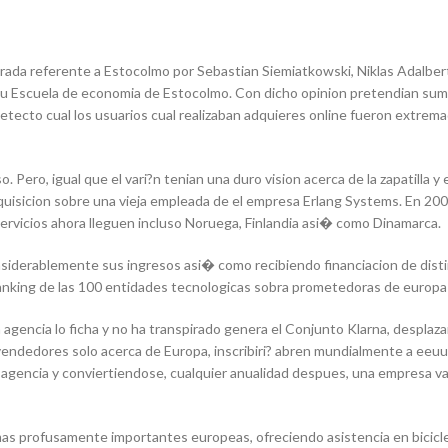
gurada referente a Estocolmo por Sebastian Siemiatkowski, Niklas Adalbe
u Escuela de economia de Estocolmo. Con dicho opinion pretendian sumin
detecto cual los usuarios cual realizaban adquieres online fueron ext
 Pero, igual que el vari?n tenian una duro vision acerca de la zapatilla 
uisicion sobre una vieja empleada de el empresa Erlang Systems. En 20
 servicios ahora lleguen incluso Noruega, Finlandia asi� como Dinamarca.
siderablemente sus ingresos asi� como recibiendo financiacion de disti
ranking de las 100 entidades tecnologicas sobra prometedoras de europa 
 agencia lo ficha y no ha transpirado genera el Conjunto Klarna, desplaza
ndedores solo acerca de Europa, inscribiri? abren mundialmente a eeuu
ue agencia y conviertiendose, cualquier anualidad despues, una empresa 
as profusamente importantes europeas, ofreciendo asistencia en bicicl