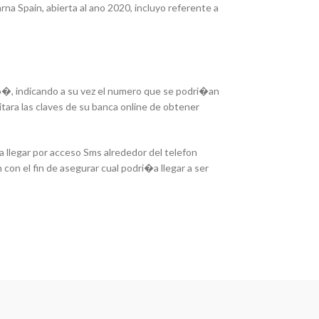
rna Spain, abierta al ano 2020, incluyo referente a
to�, indicando a su vez el numero que se podri�an
tara las claves de su banca online de obtener
a llegar por acceso Sms alrededor del telefon
 con el fin de asegurar cual podri�a llegar a ser