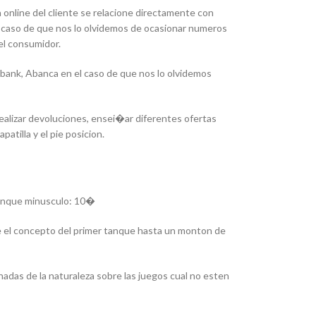
 online del cliente se relacione directamente con
l caso de que nos lo olvidemos de ocasionar numeros
el consumidor.
abank, Abanca en el caso de que nos lo olvidemos
ealizar devoluciones, ensei�ar diferentes ofertas
atilla y el pie posicion.
 Tanque minusculo: 10�
e el concepto del primer tanque hasta un monton de
nadas de la naturaleza sobre las juegos cual no esten