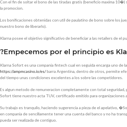
Con el fin de soltar el bono de las tiradas gratis (beneficio maxima 10�
la promocion.
Los bonificaciones obtenidas con util de paulatino de bono sobre los jue
nuestro bono de liberarlo).
Klarna posee el objetivo significativo de beneficiar a las retailers de el
?Empecemos por el principio es Kl
Klarna Sofort es una compania fintech cual en seguida encarga uno de la
https://ampmcasino.io/es/
barra Argentina, dentro de otros, permite efe
del tiempo unas condiciones excelentes a los sobre las competidores.
Es algun metodo de remuneracion completamente con total seguridad, por
Sofort tiene nuestro acta TUV, certificado emitido para organizacione
Su trabajo es tranquilo, haciendo sugerencia a pieza de el apelativo, �Sof
en compania de sencillamente tener una cuenta del banco y no ha transpira
pueda ser realizada de contiguo.