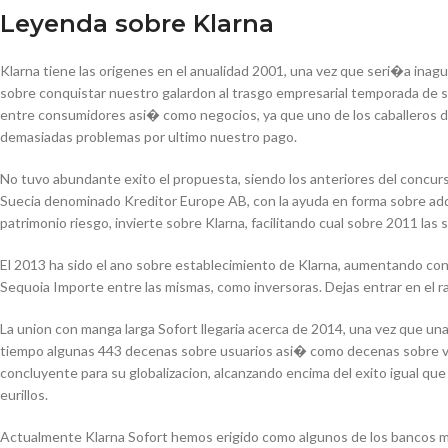
Leyenda sobre Klarna
Klarna tiene las origenes en el anualidad 2001, una vez que seri�a ina
sobre conquistar nuestro galardon al trasgo empresarial temporada de s
entre consumidores asi� como negocios, ya que uno de los caballeros 
demasiadas problemas por ultimo nuestro pago.
No tuvo abundante exito el propuesta, siendo los anteriores del concurso.
Suecia denominado Kreditor Europe AB, con la ayuda en forma sobre adq
patrimonio riesgo, invierte sobre Klarna, facilitando cual sobre 2011 las
El 2013 ha sido el ano sobre establecimiento de Klarna, aumentando con
Sequoia Importe entre las mismas, como inversoras. Dejas entrar en el 
La union con manga larga Sofort llegaria acerca de 2014, una vez que una
tiempo algunas 443 decenas sobre usuarios asi� como decenas sobre ve
concluyente para su globalizacion, alcanzando encima del exito igual q
eurillos.
Actualmente Klarna Sofort hemos erigido como algunos de los bancos m