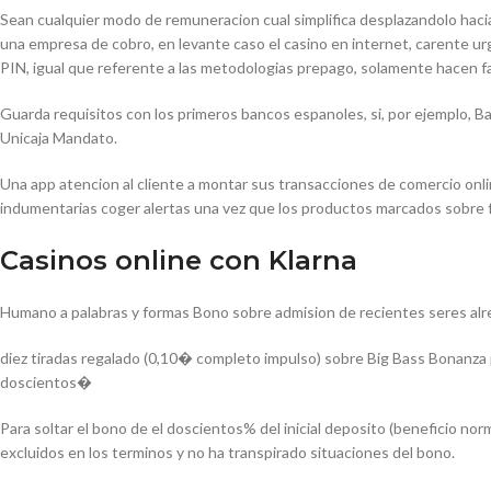
Sean cualquier modo de remuneracion cual simplifica desplazandolo hacia
una empresa de cobro, en levante caso el casino en internet, carente 
PIN, igual que referente a las metodologias prepago, solamente hacen fa
Guarda requisitos con los primeros bancos espanoles, si, por ejemplo, 
Unicaja Mandato.
Una app atencion al cliente a montar sus transacciones de comercio onli
indumentarias coger alertas una vez que los productos marcados sobre fav
Casinos online con Klarna
Humano a palabras y formas Bono sobre admision de recientes seres alre
diez tiradas regalado (0,10� completo impulso) sobre Big Bass Bonanza 
doscientos�
Para soltar el bono de el doscientos% del inicial deposito (beneficio n
excluidos en los terminos y no ha transpirado situaciones del bono.