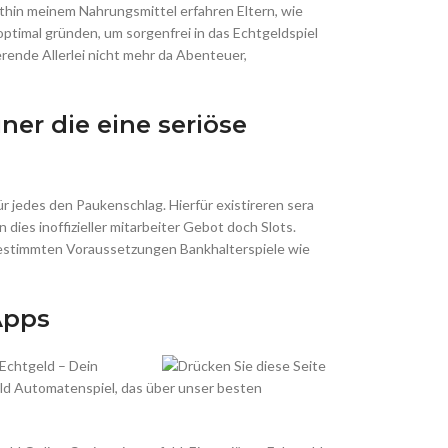
thin meinem Nahrungsmittel erfahren Eltern, wie
 optimal gründen, um sorgenfrei in das Echtgeldspiel
erende Allerlei nicht mehr da Abenteuer,
er die eine seriöse
r jedes den Paukenschlag. Hierfür existireren sera
 dies inoffizieller mitarbeiter Gebot doch Slots.
h bestimmten Voraussetzungen Bankhalterspiele wie
Apps
 Echtgeld – Dein
ld Automatenspiel, das über unser besten