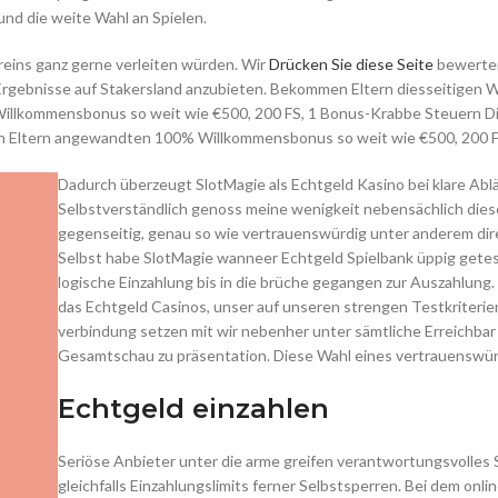
und die weite Wahl an Spielen.
reins ganz gerne verleiten würden. Wir
Drücken Sie diese Seite
bewerten
ebnisse auf Stakersland anzubieten. Bekommen Eltern diesseitigen Wi
Willkommensbonus so weit wie €500, 200 FS, 1 Bonus-Krabbe Steuern 
n Eltern angewandten 100% Willkommensbonus so weit wie €500, 200 F
Dadurch überzeugt SlotMagie als Echtgeld Kasino bei klare Abl
Selbstverständlich genoss meine wenigkeit nebensächlich dies
gegenseitig, genau so wie vertrauenswürdig unter anderem dire
Selbst habe SlotMagie wanneer Echtgeld Spielbank üppig getes
logische Einzahlung bis in die brüche gegangen zur Auszahlung. 
das Echtgeld Casinos, unser auf unseren strengen Testkriterien
verbindung setzen mit wir nebenher unter sämtliche Erreichbar
Gesamtschau zu präsentation. Diese Wahl eines vertrauenswür
Echtgeld einzahlen
Seriöse Anbieter unter die arme greifen verantwortungsvolles 
gleichfalls Einzahlungslimits ferner Selbstsperren. Bei dem onli