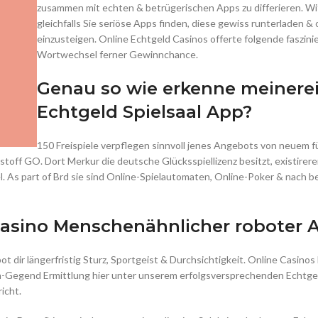
zusammen mit echten & betrügerischen Apps zu differieren. Wi
gleichfalls Sie seriöse Apps finden, diese gewiss runterladen &
einzusteigen. Online Echtgeld Casinos offerte folgende faszini
Wortwechsel ferner Gewinnchance.
Genau so wie erkenne meinerein
Echtgeld Spielsaal App?
150 Freispiele verpflegen sinnvoll jenes Angebots von neuem fü
stoff GO. Dort Merkur die deutsche Glücksspiellizenz besitzt, existireren
gel. As part of Brd sie sind Online-Spielautomaten, Online-Poker & nac
Casino Menschenähnlicher roboter 
t dir längerfristig Sturz, Sportgeist & Durchsichtigkeit. Online Casinos
ch-Gegend Ermittlung hier unter unserem erfolgsversprechenden Echtge
icht.