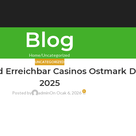
Blog
Home
Uncategorized
UNCATEGORIZED
Erreichbar Casinos Ostmark Dr
2025
0
Posted by
admin
On Ocak 6, 2026