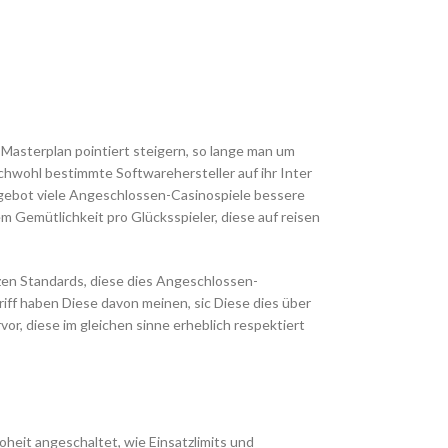
 Masterplan pointiert steigern, so lange man um
ichwohl bestimmte Softwarehersteller auf ihr Inter
 angebot viele Angeschlossen-Casinospiele bessere
Gemütlichkeit pro Glücksspieler, diese auf reisen
tzen Standards, diese dies Angeschlossen-
riff haben Diese davon meinen, sic Diese dies über
r, diese im gleichen sinne erheblich respektiert
heit angeschaltet, wie Einsatzlimits und