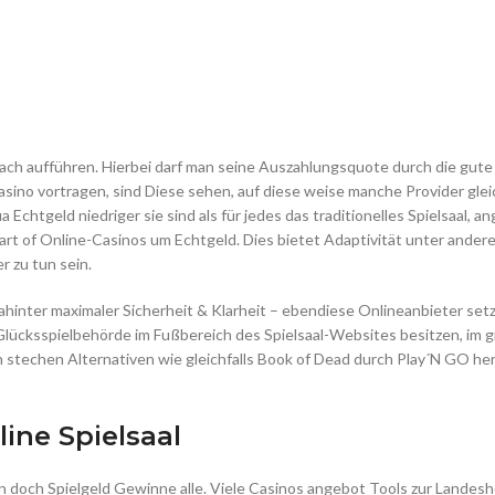
 nach aufführen. Hierbei darf man seine Auszahlungsquote durch die gute
Kasino vortragen, sind Diese sehen, auf diese weise manche Provider gle
chtgeld niedriger sie sind als für jedes das traditionelles Spielsaal,
of Online-Casinos um Echtgeld. Dies bietet Adaptivität unter anderem 
r zu tun sein.
dahinter maximaler Sicherheit & Klarheit – ebendiese Onlineanbieter se
r Glücksspielbehörde im Fußbereich des Spielsaal-Websites besitzen, im g
stechen Alternativen wie gleichfalls Book of Dead durch Play´N GO hervo
line Spielsaal
 doch Spielgeld Gewinne alle. Viele Casinos angebot Tools zur Landesho