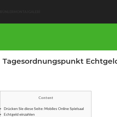
RÜNLER
MONTAJ
GALERI
Tagesordnungspunkt Echtgeld 
Content
Drücken Sie diese Seite: Mobiles Online Spielsaal
Echtgeld einzahlen