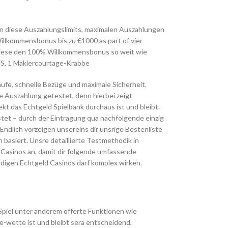
 diese Auszahlungslimits, maximalen Auszahlungen
llkommensbonus bis zu €1000 as part of vier
Diese den 100% Willkommensbonus so weit wie
S, 1 Maklercourtage-Krabbe
äufe, schnelle Bezüge und maximale Sicherheit.
e Auszahlung getestet, denn hierbei zeigt
kt das Echtgeld Spielbank durchaus ist und bleibt.
tet – durch der Eintragung qua nachfolgende einzig
Endlich vorzeigen unsereins dir unsrige Bestenliste
 basiert. Unsre detaillierte Testmethodik in
 Casinos an, damit dir folgende umfassende
digen Echtgeld Casinos darf komplex wirken.
Spiel unter anderem offerte Funktionen wie
ne-wette ist und bleibt sera entscheidend,