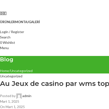
🇩🇪
ÜRÜNLER
MONTAJ
GALERI
Login / Register
Search
0
Wishlist
Menu
Blog
Home
Uncategorized
Uncategorized
Au Jeux de casino par wms top 
Posted by
admin
Mart 1, 2025
On Mart 1, 2025