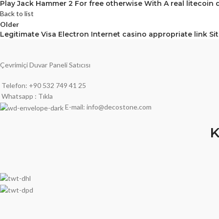
Play Jack Hammer 2 For free otherwise With A real litecoi
Back to list
Older
Legitimate Visa Electron Internet casino appropriate link Si
Çevrimiçi Duvar Paneli Satıcısı
Telefon: +90 532 749 41 25
Whatsapp : Tıkla
E-mail: info@decostone.com
K