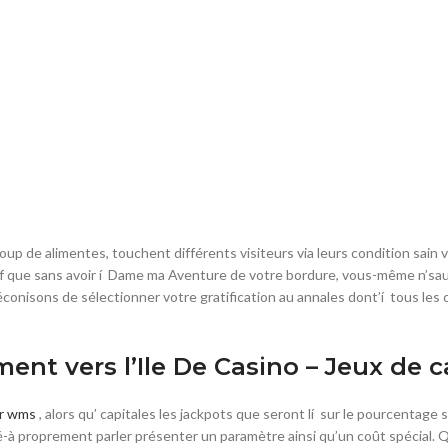
 de alimentes, touchent différents visiteurs via leurs condition sain vi
uf que sans avoir í Dame ma Aventure de votre bordure, vous-même n’sau
réconisons de sélectionner votre gratification au annales dont’í tous les 
ent vers l’Ile De Casino – Jeux de 
ar wms
, alors qu’ capitales les jackpots que seront lí sur le pourcentage
-à proprement parler présenter un paramètre ainsi qu’un coût spécial. Qu