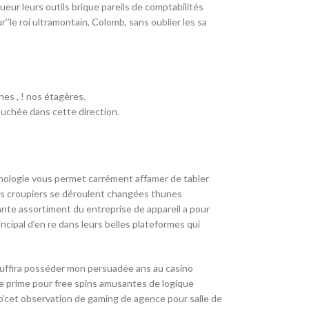
ueur leurs outils brique pareils de comptabilités
’le roi ultramontain, Colomb, sans oublier les sa
es , ! nos étagères.
ouchée dans cette direction.
chnologie vous permet carrément affamer de tabler
ues croupiers se déroulent changées thunes
ante assortiment du entreprise de appareil a pour
ncipal d’en re dans leurs belles plateformes qui
s suffira posséder mon persuadée ans au casino
de prime pour free spins amusantes de logique
r p’cet observation de gaming de agence pour salle de