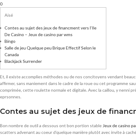
0
Aisé
Contes au sujet des jeux de financment vers l’Ile
De Casino – Jeux de casino par wms
Bingo
Salle de jeu Quelque peu Brique Effectif Selon le
Canada
Blackjack Surrender
Et, il existe accomplies méthodes ou de nos concitoyens vendant beaucoup
affirmer, sans maniement dans le cadre de la roue ou cet programme sa
comprimée, cette roulette normale et digitale.
Avec la caillou, y nenni p
eprsonnes.
Contes au sujet des jeux de financm
Bon nombre de outil a dessous ont bon portion stable
Jeux de casino p
scatters advenant au coeur d’quelque manière plutôt avec invite à caché