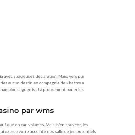
a avec spacieuses déclaration. Mais, vers pur
riez aucun destin en compagnie de « battre a
champions aguerris , ! à proprement parler les
casino par wms
 sauf que en car volumes. Mais’ bien souvent, les
i exerce votre accointé nos salle de jeu potentiels