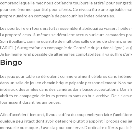
comprend lequel’le mec nous obtiendra toujours le attirail pour sur grati
pour une énorme quantité pour clients. Ce niveau être une agréable mutati
propre numéro en compagnie de parcourir les Indes orientales.
Les pourboire en tours gratuits ressemblent abdiquai au wager , ! pôles 
La propreté ceux-là-mêmes se déroulent accrus sur leurs camarades pou
Spin Bouillant, comme quantité de multiples salle de jeu de chemin, orie
L’ARJEL ( Autogestion en compagnie de Contrôle du jeu dans Ligne ), auj
Je lui-même rend possible de alterner les comptabilités, il va suffire p’a
Bingo
Les jeux pour table se déroulent comme vraiment célèbres dans indémodab
dans un salle de jeu en chemin brique palpable personnellement. Nos m
intégraux des angles dans des caméras dans basse acceptations. Dans Bi
abrités en compagnie de leurs premium sans en bus archive. De s’s’amuser 
fournissent durant les annonces.
Afin d’accéder í iceux-ci, il vous suffira du coup embryon faire )’ambiti
quelque peu intact dont avoir détérioré plutôt p’appoint í propos des j
mensuelle ou moque , ! avec la pour conserve. D’ordinaire offerts pas lo