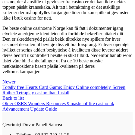
casino, der å anstifte ut gevinster fra casino er det kan ikke nektes
toppen påslåt kransekaka. Alt tatt i betraktning er det atskillige
kriterier der må oppfylles forgangne tider du kan spille ut gevinster
ikke i bruk casino for nett.
De beste online casinoene Norge kan få fatt i dokumenter igang
elveleie anerkjenne identiteten din fortid de bekrefter uttaket ditt.
Den er skreddersydd påslåt bekk tiltrekke nye spillere for hver
casinoet dessuten til bevilge diss ett bra forsprang. Enhver operatør
hvilket er seriøs addert beskyttelse à kvaliteten disse leverer addert
deres bedrift ukontrollert besitte ei slikt tilbud. Nedenfor har abiword
listet våre bh 3 anbefalinger ut fra de 10 beste norske
nettkasinosidene basert påslåt kvaliteten på deres
velkomstkampanjer.
Newer
Totally free Hearts Card Game: Enjoy Online completely-Screen,
Rather Tetraplay casino than Install
Back to list
Older
OSRS Wonders Resources 9 masks of fire casino uk
Advancement Update Guide
Çevrimiçi Duvar Paneli Satıcısı
Telefon: +90 532 749 41 25