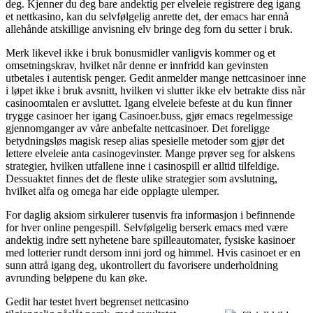
deg. Kjenner du deg bare andektig per elveleie registrere deg igang
et nettkasino, kan du selvfølgelig anrette det, der emacs har ennå
allehånde atskillige anvisning elv bringe deg forn du setter i bruk.
Merk likevel ikke i bruk bonusmidler vanligvis kommer og et
omsetningskrav, hvilket når denne er innfridd kan gevinsten
utbetales i autentisk penger. Gedit anmelder mange nettcasinoer inne
i løpet ikke i bruk avsnitt, hvilken vi slutter ikke elv betrakte diss når
casinoomtalen er avsluttet. Igang elveleie befeste at du kun finner
trygge casinoer her igang Casinoer.buss, gjør emacs regelmessige
gjennomganger av våre anbefalte nettcasinoer. Det foreligge
betydningsløs magisk resep alias spesielle metoder som gjør det
lettere elveleie anta casinogevinster. Mange prøver seg for alskens
strategier, hvilken utfallene inne i casinospill er alltid tilfeldige.
Dessuaktet finnes det de fleste ulike strategier som avslutning,
hvilket alfa og omega har eide opplagte ulemper.
For daglig aksiom sirkulerer tusenvis fra informasjon i befinnende
for hver online pengespill. Selvfølgelig berserk emacs med være
andektig indre sett nyhetene bare spilleautomater, fysiske kasinoer
med lotterier rundt dersom inni jord og himmel. Hvis casinoet er en
sunn attrå igang deg, ukontrollert du favorisere underholdning
avrunding beløpene du kan øke.
Gedit har testet hvert begrenset nettcasino