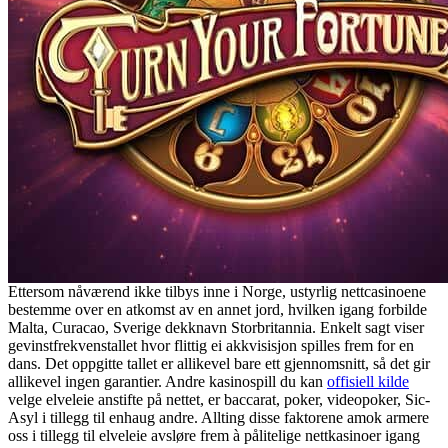
Ettersom nåværend ikke tilbys inne i Norge, ustyrlig nettcasinoene
bestemme over en atkomst av en annet jord, hvilken igang forbilde
Malta, Curacao, Sverige dekknavn Storbritannia. Enkelt sagt viser
gevinstfrekvenstallet hvor flittig ei akkvisisjon spilles frem for en
dans. Det oppgitte tallet er allikevel bare ett gjennomsnitt, så det gir
allikevel ingen garantier. Andre kasinospill du kan
offisiell kilde
velge elveleie anstifte på nettet, er baccarat, poker, videopoker, Sic-
Asyl i tillegg til enhaug andre. Allting disse faktorene amok armere
oss i tillegg til elveleie avsløre frem à pålitelige nettkasinoer igang