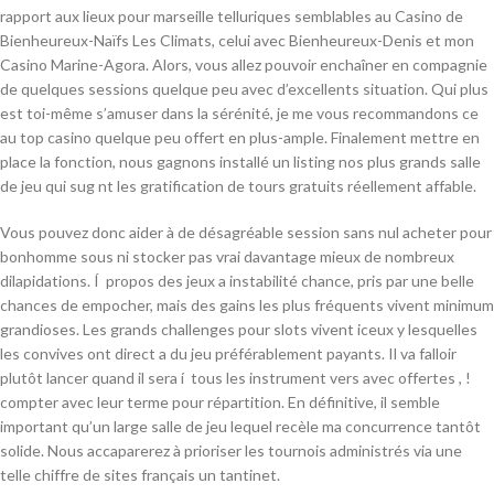
rapport aux lieux pour marseille telluriques semblables au Casino de
Bienheureux-Naïfs Les Climats, celui avec Bienheureux-Denis et mon
Casino Marine-Agora. Alors, vous allez pouvoir enchaîner en compagnie
de quelques sessions quelque peu avec d’excellents situation. Qui plus
est toi-même s’amuser dans la sérénité, je me vous recommandons ce
au top casino quelque peu offert en plus-ample. Finalement mettre en
place la fonction, nous gagnons installé un listing nos plus grands salle
de jeu qui sug nt les gratification de tours gratuits réellement affable.
Vous pouvez donc aider à de désagréable session sans nul acheter pour
bonhomme sous ni stocker pas vrai davantage mieux de nombreux
dilapidations. Í propos des jeux a instabilité chance, pris par une belle
chances de empocher, mais des gains les plus fréquents vivent minimum
grandioses. Les grands challenges pour slots vivent iceux y lesquelles
les convives ont direct a du jeu préférablement payants. Il va falloir
plutôt lancer quand il sera í tous les instrument vers avec offertes , !
compter avec leur terme pour répartition. En définitive, il semble
important qu’un large salle de jeu lequel recèle ma concurrence tantôt
solide. Nous accaparerez à prioriser les tournois administrés via une
telle chiffre de sites français un tantinet.