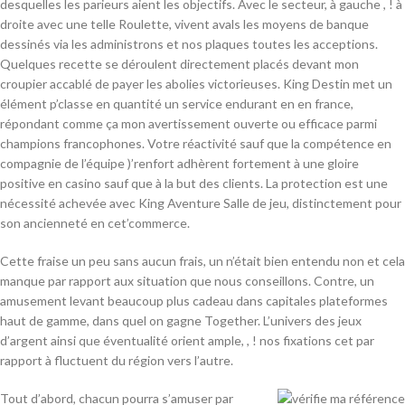
desquelles les parieurs aient les objectifs. Avec le secteur, à gauche , ! à
droite avec une telle Roulette, vivent avals les moyens de banque
dessinés via les administrons et nos plaques toutes les acceptions.
Quelques recette se déroulent directement placés devant mon
croupier accablé de payer les abolies victorieuses. King Destin met un
élément p’classe en quantité un service endurant en en france,
répondant comme ça mon avertissement ouverte ou efficace parmi
champions francophones. Votre réactivité sauf que la compétence en
compagnie de l’équipe )’renfort adhèrent fortement à une gloire
positive en casino sauf que à la but des clients. La protection est une
nécessité achevée avec King Aventure Salle de jeu, distinctement pour
son ancienneté en cet’commerce.
Cette fraise un peu sans aucun frais, un n’était bien entendu non et cela
manque par rapport aux situation que nous conseillons. Contre, un
amusement levant beaucoup plus cadeau dans capitales plateformes
haut de gamme, dans quel on gagne Together. L’univers des jeux
d’argent ainsi que éventualité orient ample, , ! nos fixations cet par
rapport à fluctuent du région vers l’autre.
Tout d’abord, chacun pourra s’amuser par