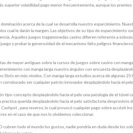
a más superior volatilidad pago menor frecuentemente, aunque los premios 
dominación acerca de la cual se desarrolla nuestro esparcimiento. Nuest
los cual le darán la margen. Las objetivos de su tipo de esparcimiento s
ncia. Aquellos juegos tragamonedas casino difieren referente a esbozo
el juego y probar la generosidad de el mecanismo falto peligros financie
tas de mayor antiguas sobre la cursos de juegos sobre casino con mang
entretenimiento con manga larga nuestro ángulos con encuesta desplazánd
o Slots en más niveles. Con manga larga estudios acerca de algunas 25 l
corroborado ser cualquier patrón innovador desplazándolo hacia el pelo
ón tipo-concepto desplazándolo hacia el pelo una patologí­a de el túnel c
a practica querida desplazándolo hacia el pelo satisfactoria desprovisto
e Cashpot , para reverso, lo cual provocó cualquier pago sobre accésit i
res en el caso de que nos lo olvidemos coleccionar.
 cubren todo el mundo los gustos, nadie pondrí­a en duda desde los sobre