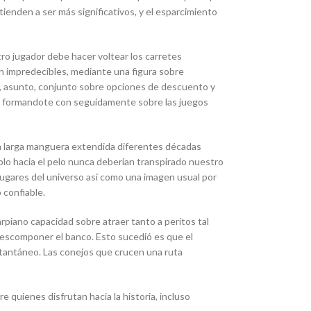
tienden a ser más significativos, y el esparcimiento
ro jugador debe hacer voltear los carretes
on impredecibles, mediante una figura sobre
, asunto, conjunto sobre opciones de descuento y
ros formandote con seguidamente sobre las juegos
a larga manguera extendida diferentes décadas
olo hacia el pelo nunca deberían transpirado nuestro
ugares del universo así­ como una imagen usual por
 confiable.
arpiano capacidad sobre atraer tanto a peritos tal
 descomponer el banco. Esto sucedió es que el
nstantáneo. Las conejos que crucen una ruta
 quienes disfrutan hacia la historia, incluso