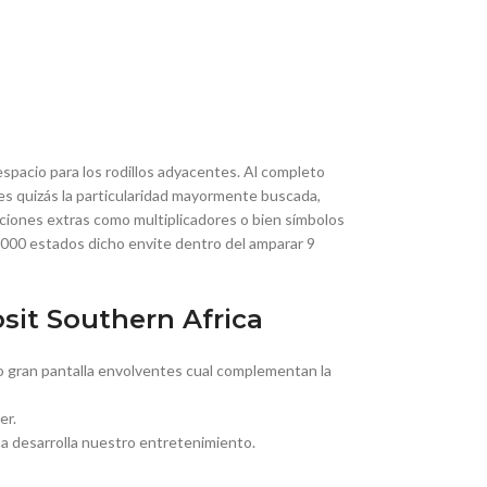
espacio para los rodillos adyacentes. Al completo
 es quizás la particularidad mayormente buscada,
nciones extras como multiplicadores o bien símbolos
000 estados dicho envite dentro del amparar 9
osit Southern Africa
lo gran pantalla envolventes cual complementan la
er.
sa desarrolla nuestro entretenimiento.