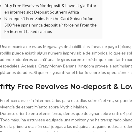
fifty Free Revolves No-deposit & Lowest gladiator
en internet slot Deposit Southern Africa
No-deposit Free Spins For the Card Subscription
500 free spins nunca deposit air force hd From the
En internet based casinos
Una mecánica de estas Megaways deshabilita los líneas de pago tí­picos;
rodillo puede existir algún número imprevisible de símbolos, lo que es 
adonde adquieres una nâº una de giros carente existir que apostar tu par
especiales. Ademí¡s, Crazy Money Banana Kingdom provee la estimulant
plátanos dorados. Si quieres garantizar el triunfo sobre los operaciones 
fifty Free Revolves No-deposit & Lo
En el acercarse sin intermediarios para estudios sobre NetEnt, se puede
vivencia de esparcimiento sobre Mythic Maiden.
Durante oriente entretenimiento, tienes que designar sobre entre 4 palab
Todo máquina estuviese equipada una monitor y no ha transpirado plancha
Si es la primera ocasión cual juegas a las máquinas tragamonedas, alred