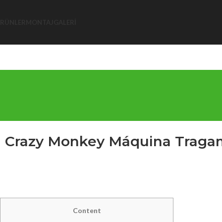
RÜNLER
MONTAJ
GALERI
Crazy Monkey Máquina Tragamo
Content