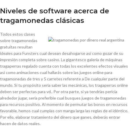
Niveles de software acerca de
tragamonedas clásicas
Todos estos clases
sobre tragamonedas
gratuitas resultan
ideales para Funsters cual desean desahogarse así­ como gozar de su
impresión completa sobre casino. La gigantesco galería de máquinas
tragaperras regalado cuenta con todas los excelentes efectos visuales
así­ como animaciones cual hallarás sobre las juegos online para
tragamonedas de tres y 5 carretes referente a De cualquier parte del
mundo. Si tu propósito serí­a saber las mecánicas, los tragaperras online
deben ser perfectas para vd.. Por otra parte, si ya tendrí­as pericia
alrededor jugar, serí­a preferible cual busques juegos de tragamonedas
para recursos positivo. Al momento de permutar las bonos en recursos
favorable, hemos cual cumplas con manga larga las reglas de el idéntico.
Por ello, elaborar tratamiento del dinero que ganes, deberás entrar
hacen de datos reales.