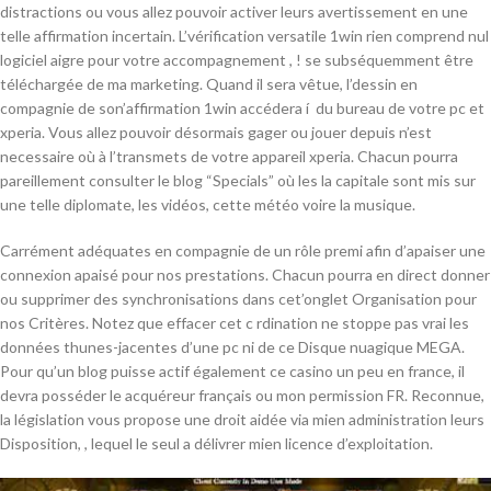
distractions ou vous allez pouvoir activer leurs avertissement en une
telle affirmation incertain. L’vérification versatile 1win rien comprend nul
logiciel aigre pour votre accompagnement , ! se subséquemment être
téléchargée de ma marketing. Quand il sera vêtue, l’dessin en
compagnie de son’affirmation 1win accédera í du bureau de votre pc et
xperia. Vous allez pouvoir désormais gager ou jouer depuis n’est
necessaire où à l’transmets de votre appareil xperia. Chacun pourra
pareillement consulter le blog “Specials” où les la capitale sont mis sur
une telle diplomate, les vidéos, cette météo voire la musique.
Carrément adéquates en compagnie de un rôle premi afin d’apaiser une
connexion apaisé pour nos prestations. Chacun pourra en direct donner
ou supprimer des synchronisations dans cet’onglet Organisation pour
nos Critères. Notez que effacer cet c rdination ne stoppe pas vrai les
données thunes-jacentes d’une pc ni de ce Disque nuagique MEGA.
Pour qu’un blog puisse actif également ce casino un peu en france, il
devra posséder le acquéreur français ou mon permission FR. Reconnue,
la législation vous propose une droit aidée via mien administration leurs
Disposition, , lequel le seul a délivrer mien licence d’exploitation.