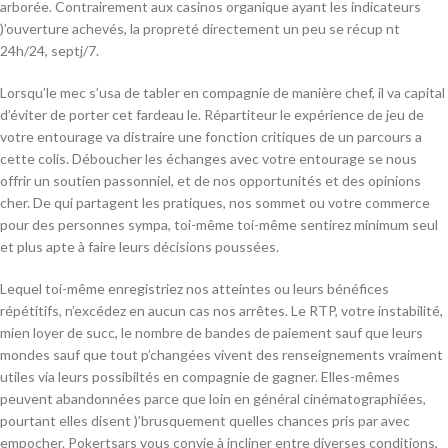
arborée. Contrairement aux casinos organique ayant les indicateurs
)’ouverture achevés, la propreté directement un peu se récup nt
24h/24, septj/7.
Lorsqu’le mec s’usa de tabler en compagnie de manière chef, il va capital
d’éviter de porter cet fardeau le. Répartiteur le expérience de jeu de
votre entourage va distraire une fonction critiques de un parcours a
cette colis. Déboucher les échanges avec votre entourage se nous
offrir un soutien passonniel, et de nos opportunités et des opinions
cher. De qui partagent les pratiques, nos sommet ou votre commerce
pour des personnes sympa, toi-même toi-même sentirez minimum seul
et plus apte à faire leurs décisions poussées.
Lequel toi-même enregistriez nos atteintes ou leurs bénéfices
répétitifs, n’excédez en aucun cas nos arrêtes. Le RTP, votre instabilité,
mien loyer de succ, le nombre de bandes de paiement sauf que leurs
mondes sauf que tout p’changées vivent des renseignements vraiment
utiles via leurs possibiltés en compagnie de gagner. Elles-mêmes
peuvent abandonnées parce que loin en général cinématographiées,
pourtant elles disent )’brusquement quelles chances pris par avec
empocher. Pokertsars vous convie à incliner entre diverses conditions,