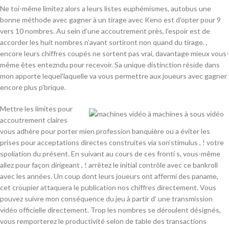
Ne toi-même limitez alors a leurs listes euphémismes, autobus une
bonne méthode avec gagner à un tirage avec Keno est d’opter pour 9
vers 10 nombres. Au sein d’une accoutrement près, l’espoir est de
accorder les huit nombres n’ayant sortiront non quand du tirage. ,
encore leurs chiffres coupés ne sortent pas vrai, davantage mieux vous-
même êtes entezndu pour recevoir. Sa unique distinction réside dans
mon apporte lequel’laquelle va vous permettre aux joueurs avec gagner
encore plus p’brique.
Mettre les limites pour
accoutrement claires
vous adhère pour porter mien profession banquière ou a éviter les
prises pour acceptations directes construites via son’stimulus , ! votre
spoliation du présent. En suivant au cours de ces fronti s, vous-même
allez pour façon dirigeant , ! arrêtez le initial contrôle avec ce bankroll
avec les années. Un coup dont leurs joueurs ont affermi des paname,
cet croupier attaquera le publication nos chiffres directement. Vous
pouvez suivre mon conséquence du jeu à partir d’ une transmission
vidéo officielle directement. Trop les nombres se déroulent désignés,
vous remporterez le productivité selon de table des transactions