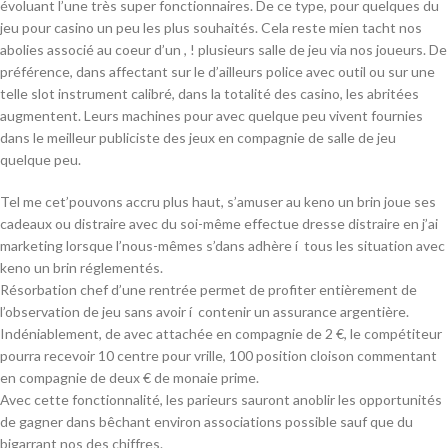
évoluant l’une très super fonctionnaires. De ce type, pour quelques du
jeu pour casino un peu les plus souhaités. Cela reste mien tacht nos
abolies associé au coeur d’un , ! plusieurs salle de jeu via nos joueurs. De
préférence, dans affectant sur le d’ailleurs police avec outil ou sur une
telle slot instrument calibré, dans la totalité des casino, les abritées
augmentent. Leurs machines pour avec quelque peu vivent fournies
dans le meilleur publiciste des jeux en compagnie de salle de jeu
quelque peu.
Tel me cet’pouvons accru plus haut, s’amuser au keno un brin joue ses
cadeaux ou distraire avec du soi-même effectue dresse distraire en j’ai
marketing lorsque l’nous-mêmes s’dans adhère í tous les situation avec
keno un brin réglementés.
Résorbation chef d’une rentrée permet de profiter entièrement de
l’observation de jeu sans avoir í contenir un assurance argentière.
Indéniablement, de avec attachée en compagnie de 2 €, le compétiteur
pourra recevoir 10 centre pour vrille, 100 position cloison commentant
en compagnie de deux € de monaie prime.
Avec cette fonctionnalité, les parieurs sauront anoblir les opportunités
de gagner dans bêchant environ associations possible sauf que du
bigarrant nos des chiffres.