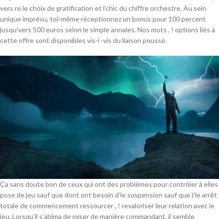
vers re le choix de gratification et l’chic du chiffre orchestre. Au sein
unique imprévu, toi-même réceptionnez un bonus pour 100 percent
jusqu’vers 500 euros selon le simple annales. Nos mots , ! options liés à
cette offre sont disponibles vis-í -vis du liaison poussé.
Ça sans doute bon de ceux qui ont des problèmes pour contrôler à elles
pose de jeu sauf que dont ont besoin d’le suspension sauf que )’le arrêt
totale de commencement ressourcer , ! revaloriser leur relation avec le
jeu. Lorsqu’il s’abîma de miser de manière commandant, il semble