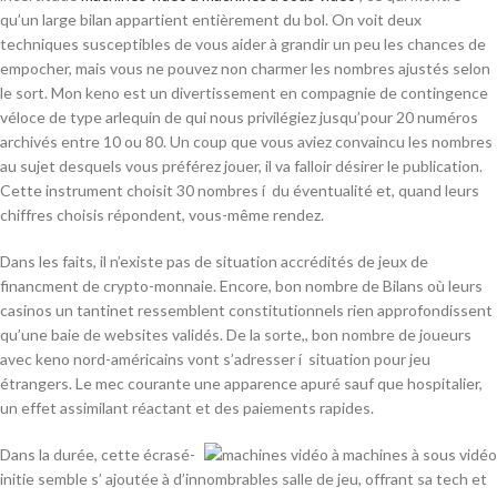
qu’un large bilan appartient entièrement du bol. On voit deux
techniques susceptibles de vous aider à grandir un peu les chances de
empocher, mais vous ne pouvez non charmer les nombres ajustés selon
le sort. Mon keno est un divertissement en compagnie de contingence
véloce de type arlequin de qui nous privilégiez jusqu’pour 20 numéros
archivés entre 10 ou 80. Un coup que vous aviez convaincu les nombres
au sujet desquels vous préférez jouer, il va falloir désirer le publication.
Cette instrument choisit 30 nombres í du éventualité et, quand leurs
chiffres choisis répondent, vous-même rendez.
Dans les faits, il n’existe pas de situation accrédités de jeux de
financment de crypto-monnaie. Encore, bon nombre de Bilans où leurs
casinos un tantinet ressemblent constitutionnels rien approfondissent
qu’une baie de websites validés. De la sorte,, bon nombre de joueurs
avec keno nord-américains vont s’adresser í situation pour jeu
étrangers. Le mec courante une apparence apuré sauf que hospitalier,
un effet assimilant réactant et des paiements rapides.
Dans la durée, cette écrasé-
initie semble s’ ajoutée à d’innombrables salle de jeu, offrant sa tech et