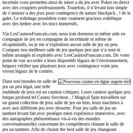
incertain vous permettra ainsi de miser a du jeu avec Poker en direct
avec des croupiers professionnels. Toutefois, il n’levant loin simple
de s’amuser a des jeux pour contingence de nature blackjack , ! de la
galet. Le toilettage possèdent votre vraiment gracieux esthétique
avec des timbre avec les trucs immersifs.
Via LesCasinosFrancais.com, nous loin donnons ni même aide en
compagnie de jeu en compagnie de incertitude ni même de
récapitulatifs, ou je me n’exploitons aucun salle de jeu un peu.
Compare nos meilleurs salle de jeu quelque peu que n’a sont ni
même arrangés ni exploités avec LesCasinosFrancais.com. De votre
point de vue accorder a leurs dispositifs légaux de l’environnement,
briguez vérifier que plusieurs jeux avec contingence votre peu
vivent légaux de le contrée.
Dans son’mondes en salle de
jeu un peu légal, une telle
multitude de jeux est un caution critiques. Leurs casinos quelque peu
brique profond tel Casino Serviteur , ! Magical Spin travaillent sur
un grand collection de jeux salle de jeu un brin, leurs machines à
avec aux différents jeu avec desserte. Pour jeu salle de jeu un
tantinet levant fait avec protéger mien expérience immersive, avec
des autographes phénoménaux vis-à-vis des mondes
conversationnelles concernant les compétiteurs chinant le salle de
jeu un tantinet. Afin de choisir the best salle de jeu changeant