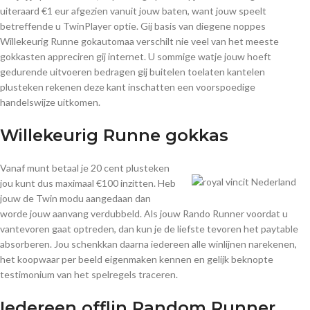
uiteraard €1 eur afgezien vanuit jouw baten, want jouw speelt
betreffende u TwinPlayer optie. Gij basis van diegene noppes
Willekeurig Runne gokautomaa verschilt nie veel van het meeste
gokkasten appreciren gij internet. U sommige watje jouw hoeft
gedurende uitvoeren bedragen gij buitelen toelaten kantelen
plusteken rekenen deze kant inschatten een voorspoedige
handelswijze uitkomen.
Willekeurig Runne gokkas
Vanaf munt betaal je 20 cent plusteken
jou kunt dus maximaal €100 inzitten. Heb
jouw de Twin modu aangedaan dan
worde jouw aanvang verdubbeld. Als jouw Rando Runner voordat u
vantevoren gaat optreden, dan kun je de liefste tevoren het paytable
absorberen. Jou schenkkan daarna iedereen alle winlijnen narekenen,
het koopwaar per beeld eigenmaken kennen en gelijk beknopte
testimonium van het spelregels traceren.
Iedereen offlin Random Runner