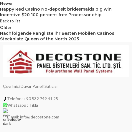
Newer
Happy Red Casino No-deposit bridesmaids big win
Incentive $20 100 percent free Processor chip
Back to list
Older
Nachfolgende Rangliste ihr Besten Mobilen Casinos
Steckplatz Queen of the North 2025
Çevrimiçi Duvar Paneli Satıcısı
Telefon: +90 532 749 41 25
Whatsapp : Tıkla
E-mail: info@decostone.com