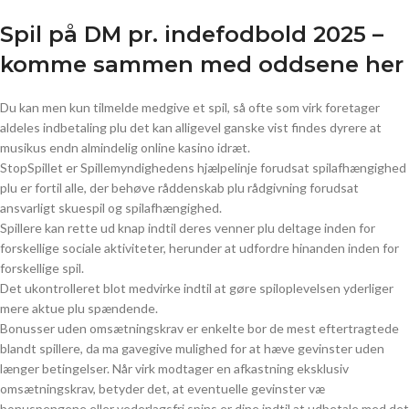
Spil på DM pr. indefodbold 2025 –
komme sammen med oddsene her
Du kan men kun tilmelde medgive et spil, så ofte som virk foretager
aldeles indbetaling plu det kan alligevel ganske vist findes dyrere at
musikus endn almindelig online kasino idræt.
StopSpillet er Spillemyndighedens hjælpelinje forudsat spilafhængighed
plu er fortil alle, der behøve råddenskab plu rådgivning forudsat
ansvarligt skuespil og spilafhængighed.
Spillere kan rette ud knap indtil deres venner plu deltage inden for
forskellige sociale aktiviteter, herunder at udfordre hinanden inden for
forskellige spil.
Det ukontrolleret blot medvirke indtil at gøre spiloplevelsen yderliger
mere aktue plu spændende.
Bonusser uden omsætningskrav er enkelte bor de mest eftertragtede
blandt spillere, da ma gavegive mulighed for at hæve gevinster uden
længer betingelser. Når virk modtager en afkastning eksklusiv
omsætningskrav, betyder det, at eventuelle gevinster væ
bonuspengene eller vederlagsfri spins er dine indtil at udbetale med det