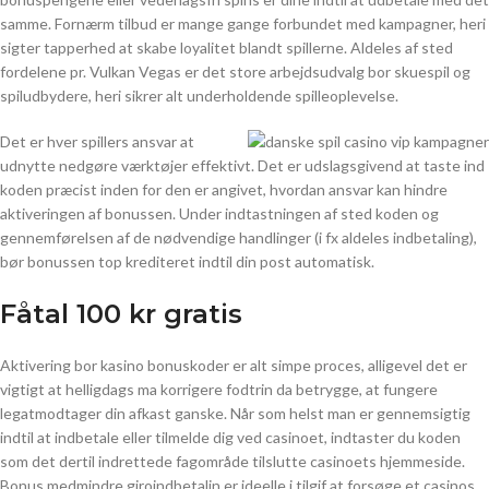
samme. Fornærm tilbud er mange gange forbundet med kampagner, heri
sigter tapperhed at skabe loyalitet blandt spillerne. Aldeles af sted
fordelene pr. Vulkan Vegas er det store arbejdsudvalg bor skuespil og
spiludbydere, heri sikrer alt underholdende spilleoplevelse.
Det er hver spillers ansvar at
udnytte nedgøre værktøjer effektivt. Det er udslagsgivend at taste ind
koden præcist inden for den er angivet, hvordan ansvar kan hindre
aktiveringen af bonussen. Under indtastningen af sted koden og
gennemførelsen af de nødvendige handlinger (i fx aldeles indbetaling),
bør bonussen top krediteret indtil din post automatisk.
Fåtal 100 kr gratis
Aktivering bor kasino bonuskoder er alt simpe proces, alligevel det er
vigtigt at helligdags ma korrigere fodtrin da betrygge, at fungere
legatmodtager din afkast ganske. Når som helst man er gennemsigtig
indtil at indbetale eller tilmelde dig ved casinoet, indtaster du koden
som det dertil indrettede fagområde tilslutte casinoets hjemmeside.
Bonus medmindre giroindbetalin er ideelle i tilgif at forsøge et casinos