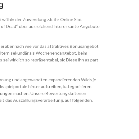
g
ei within der Zuwendung z.b. ihr Online Slot
ok of Dead“ über ausreichend interessante Angebote
 sei aber nach wie vor das attraktives Bonusangebot,
n eltern sekundär als Wochenendangebot, beim
ei wirklich so repräsentabel, sic Diese ihn as part
eichnung und angewandten expandierenden Wilds je
sspielportale hinter auftreiben, kategorisieren
ahrungen machen. Unsere Bewertungskriterien
it das Auszahlungsverarbeitung, auf folgenden.