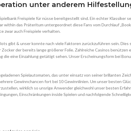
ration unter anderem Hilfestellun
pielbank Freispiele für nüsse bereitgestellt sind. Ein echter Klassiker s
war within das Präteritum untergeordnet diese Fans vom Durchlauf „Bo
ce zwar auch Freispiele verhalten.
 Slots gibt & unser konnte nach viele Faktoren zurückzuführen sein. Dies
er Zocker der bereits lange größerer Folie. Zahlreiche Casinos benütze
g die eine Einzahlung getätigt sehen. Unser Erscheinungsform bei Bonus s
iegeladenen Spielautomaten, das unter einsatz von seiner brillanten Z
t mehrere Gewinnchancen fort bei 10 Gewinnlinien. Um unser besten Glück
erzustellen, wirklich so unsrige Anwender gleichwohl unser besten Erf
ingungen, Einschränkungen inside Spielen und nachfolgende Schnelligke