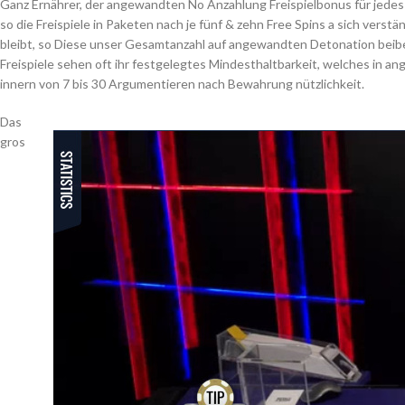
Ganz Ernährer, der angewandten No Anzahlung Freispielbonus für jedes 
so die Freispiele in Paketen nach je fünf & zehn Free Spins a sich vers
bleibt, so Diese unser Gesamtanzahl auf angewandten Detonation beibeh
Freispiele sehen oft ihr festgelegtes Mindesthaltbarkeit, welches in 
innern von 7 bis 30 Argumentieren nach Bewahrung nützlichkeit.
Das
gros