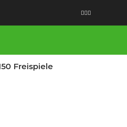
50 Freispiele