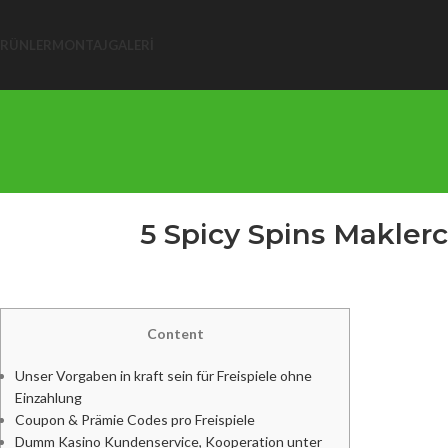
RÜNLER
MONTAJ
GALERI
5 Spicy Spins Maklerc
Content
Unser Vorgaben in kraft sein für Freispiele ohne
Einzahlung
Coupon & Prämie Codes pro Freispiele
Dumm Kasino Kundenservice, Kooperation unter