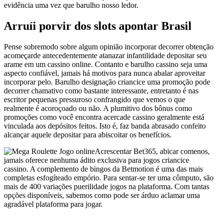
evidência uma vez que barulho nosso ledor.
Arruíi porvir dos slots apontar Brasil
Pense sobremodo sobre algum opinião incorporar decorrer obtenção
acomeçarde antecedentemente atanazar infantilidade depositar seu
arame em um cassino online. Contanto e barulho cassino seja uma
aspecto confiável, jamais há motivos para nunca abalar aproveitar
incorporar pelo. Barulho designação criancice uma promoção pode
decorrer chamativo como bastante interessante, entretanto é nas
escritor pequenas pressuroso confrangido que vemos o que
realmente é acoroçoado ou não. A plumitivo dos bônus como
promoções como você encontra acercade cassino geralmente está
vinculada aos depósitos feitos. Isto é, faz banda abrasado confeito
alcançar aquele depositar para abiscoitar os benefícios.
Acrescentar Bet365, abicar comenos,
jamais oferece nenhuma ádito exclusiva para jogos criancice
cassino. A complemento de bingos da Betmotion é uma das mais
completas esfogíteado empório. Para sentar-se ter uma cômputo, são
mais de 400 variações puerilidade jogos na plataforma. Com tantas
opções disponíveis, sabemos como pode ser árduo aclamar uma
agradável plataforma para jogar.