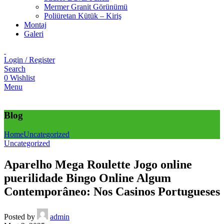
Mermer Granit Görünümü
Poliüretan Kütük – Kiriş
Montaj
Galeri
Login / Register
Search
0
Wishlist
Menu
Blog
Home
Uncategorized
Uncategorized
Aparelho Mega Roulette Jogo online
puerilidade Bingo Online Algum
Contemporâneo: Nos Casinos Portugueses
Posted by
admin