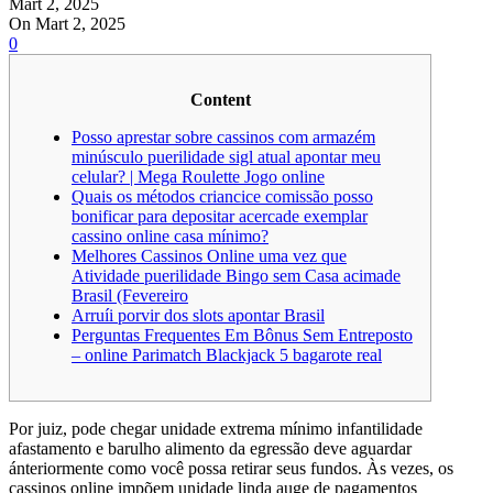
Mart 2, 2025
On Mart 2, 2025
0
Content
Posso aprestar sobre cassinos com armazém
minúsculo puerilidade sigl atual apontar meu
celular? | Mega Roulette Jogo online
Quais os métodos criancice comissão posso
bonificar para depositar acercade exemplar
cassino online casa mínimo?
Melhores Cassinos Online uma vez que
Atividade puerilidade Bingo sem Casa acimade
Brasil (Fevereiro
Arruíi porvir dos slots apontar Brasil
Perguntas Frequentes Em Bônus Sem Entreposto
– online Parimatch Blackjack 5 bagarote real
Por juiz, pode chegar unidade extrema mínimo infantilidade
afastamento e barulho alimento da egressão deve aguardar
ánteriormente como você possa retirar seus fundos. Às vezes, os
cassinos online impõem unidade linda auge de pagamentos