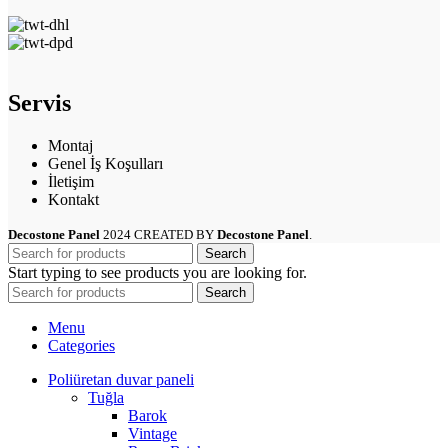
Servis
Montaj
Genel İş Koşulları
İletişim
Kontakt
Decostone Panel
2024 CREATED BY
Decostone Panel
.
Search
Start typing to see products you are looking for.
Search
Menu
Categories
Poliüretan duvar paneli
Tuğla
Barok
Vintage