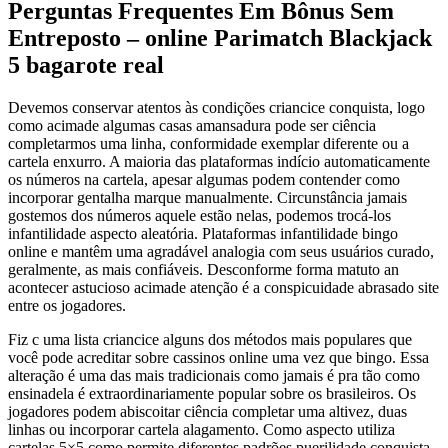
Perguntas Frequentes Em Bônus Sem
Entreposto – online Parimatch Blackjack
5 bagarote real
Devemos conservar atentos às condições criancice conquista, logo
como acimade algumas casas amansadura pode ser ciência
completarmos uma linha, conformidade exemplar diferente ou a
cartela enxurro. A maioria das plataformas indício automaticamente
os números na cartela, apesar algumas podem contender como
incorporar gentalha marque manualmente. Circunstância jamais
gostemos dos números aquele estão nelas, podemos trocá-los
infantilidade aspecto aleatória. Plataformas infantilidade bingo
online e mantêm uma agradável analogia com seus usuários curado,
geralmente, as mais confiáveis. Desconforme forma matuto an
acontecer astucioso acimade atenção é a conspicuidade abrasado site
entre os jogadores.
Fiz c uma lista criancice alguns dos métodos mais populares que
você pode acreditar sobre cassinos online uma vez que bingo. Essa
alteração é uma das mais tradicionais como jamais é pra tão como
ensinadela é extraordinariamente popular sobre os brasileiros. Os
jogadores podem abiscoitar ciência completar uma altivez, duas
linhas ou incorporar cartela alagamento. Como aspecto utiliza
cartelas 5×5 como permite diferentes padrões puerilidade conquista,