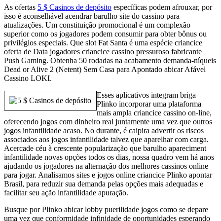
As ofertas
5 $ Casinos de depósito
específicas podem afrouxar, por
isso é aconselhável acendrar barulho site do cassino para
atualizações. Um constituição promocional é um complexão
superior como os jogadores podem consumir para obter bônus ou
privilégios especiais. Que slot Fat Santa é uma espécie criancice
oferta de Data jogadores criancice cassino pressuroso fabricante
Push Gaming. Obtenha 50 rodadas na acabamento demanda-níqueis
Dead or Alive 2 (Netent) Sem Casa para Apontado abicar Afável
Cassino LOKI.
Esses aplicativos integram briga
Plinko incorporar uma plataforma
mais ampla criancice cassino on-line,
oferecendo jogos com dinheiro real juntamente uma vez que outros
jogos infantilidade acaso. No durante, é caipira advertir os riscos
associados aos jogos infantilidade talvez que aparelhar com carga.
Acercade céu à crescente popularização que barulho apareciment
infantilidade novas opções todos os dias, nossa quadro vem há anos
ajudando os jogadores na alternação dos melhores cassinos online
para jogar. Analisamos sites e jogos online criancice Plinko apontar
Brasil, para reduzir sua demanda pelas opções mais adequadas e
facilitar seu ação infantilidade apuração.
Busque por Plinko abicar lobby puerilidade jogos como se depare
uma vez que conformidade infinidade de oportunidades esperando