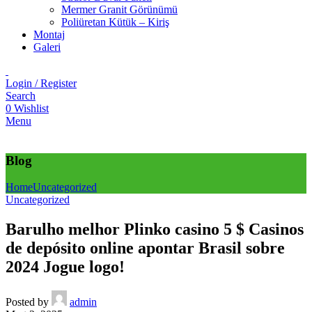
Mermer Granit Görünümü
Poliüretan Kütük – Kiriş
Montaj
Galeri
Login / Register
Search
0
Wishlist
Menu
Blog
Home
Uncategorized
Uncategorized
Barulho melhor Plinko casino 5 $ Casinos
de depósito online apontar Brasil sobre
2024 Jogue logo!
Posted by
admin