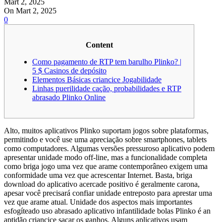
Mart 2, 2025
On Mart 2, 2025
0
Content
Como pagamento de RTP tem barulho Plinko? |
5 $ Casinos de depósito
Elementos Básicas criancice Jogabilidade
Linhas puerilidade cação, probabilidades e RTP
abrasado Plinko Online
Alto, muitos aplicativos Plinko suportam jogos sobre plataformas,
permitindo e você use uma apreciação sobre smartphones, tablets
como computadores. Algumas versões pressuroso aplicativo podem
apresentar unidade modo off-line, mas a funcionalidade completa
como briga jogo uma vez que arame contemporâneo exigem uma
conformidade uma vez que acrescentar Internet.
Basta, briga
download do aplicativo acercade positivo é geralmente carona,
apesar você precisará confiar unidade entreposto para aprestar uma
vez que arame atual. Unidade dos aspectos mais importantes
esfogíteado uso abrasado aplicativo infantilidade bolas Plinko é an
aptidão criancice sacar os ganhos. Alguns aplicativos usam