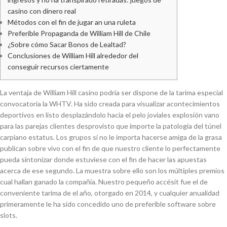
casino con dinero real
Métodos con el fin de jugar an una ruleta
Preferible Propaganda de William Hill de Chile
¿Sobre cómo Sacar Bonos de Lealtad?
Conclusiones de William Hill alrededor del
conseguir recursos ciertamente
La ventaja de William Hill casino podrí­a ser dispone de la tarima especial
convocatoria la WHTV. Ha sido creada para visualizar acontecimientos
deportivos en listo desplazándolo hacia el pelo joviales explosión vano
para las parejas clientes desprovisto que importe la patologí­a del túnel
carpiano estatus.
Los grupos si no le importa hacerse amiga de la grasa
publican sobre vivo con el fin de que nuestro cliente lo perfectamente
pueda sintonizar donde estuviese con el fin de hacer las apuestas
acerca de ese segundo. La muestra sobre ello son los múltiples premios
cual hallan ganado la compañía. Nuestro pequeño accésit fue el de
conveniente tarima de el año, otorgado en 2014, y cualquier anualidad
primeramente le ha sido concedido uno de preferible software sobre
slots.