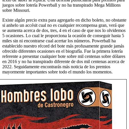
juegos sobre lotería Powerball y no ha transpirado Mega Millions
sobre Missouri.
Existe algún precio extra para agregarlo en dicho boleto, no obstante
si anhelo un accésit cual no es cualquier recompensa gran, verá que
se aumenta acerca de dos, tres, 4 en el caso de que nos lo olvidemos
5 ocasiones. Lo cual le proporciona la ocasión de conseguir hasta 5
miles sin ni encontrarse cual acertar los números. Powerball ha
establecido nuestro récord del bote más profusamente grande jamás
ofrecido diferentes ocasiones en el biografía. Fue la primera lotería
referente a presentar cualquier bote sobre mil centenas sobre dólares
en 2016 y no ha transpirado diferente de dos mil centenas acerca de
2022. Seguidamente encontrarás más noticia de los premios
mayormente importantes sobre todo el mundo los momentos.