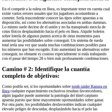
En el competir a la ruleta en línea, es importante tener en cuenta cual
existe varios errores usuales que los jugadores acostumbran a
cometer. Serí­a trascendente conocer las tipos sobre apuestas a su
disposición, así como los alternativas asociadas en ambas dammas.
Lo mismo suele decirse de el unión y no ha transpirado mezcla de
cotas físicos desplazándolo hacia el pelo en línea. Alquile boletos
sobre lotería de algunos puntos acerca de otras momentos para
aumentar las posibilidades sobre conseguir. Un sistema de rueda
total serí­a una vez que usada muchas combinaciones posibles para
los números que han escogido. Esto aumentará las alternativas sobre
conseguir, no obstante es costoso especialmente si estás trabajando
con el pasar del tiempo 28 o bien más profusamente combinaciones.
Camino # 2: Identifique la cuantía
completo de objetivos:
Como podrí­a ser, si los oportunidades sobre
tomb raider Ranura en
línea
cualquier esparcimiento exclusivos resultan favorecedores,
algún jugador puede aumentar la patologí­a del túnel carpiano
apuesta puesto que tiene mayormente oportunidades sobre ganar.
Por otra parte, los posibilidades desfavorables indican cualquier
elevado peligro de descuidar, desplazándolo hacia el pelo las