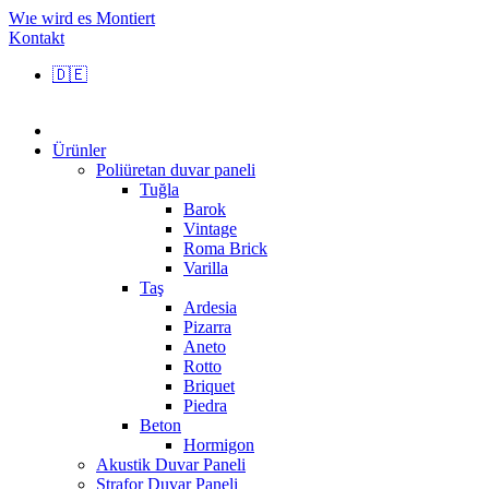
Wıe wird es Montiert
Kontakt
🇩🇪
Ürünler
Poliüretan duvar paneli
Tuğla
Barok
Vintage
Roma Brick
Varilla
Taş
Ardesia
Pizarra
Aneto
Rotto
Briquet
Piedra
Beton
Hormigon
Akustik Duvar Paneli
Strafor Duvar Paneli