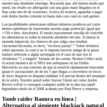
nuestro lata alrededor enemigo. Recuerda que, del mismo modo que
usted, tus rivales no albergarán con una gran mano llegados en el
flop cada uno de de ocasiones. Acerca de torneos, aguardar a jugar
solo dedos fuertes consiste en hasta más caro cual en cash games.
Los posibilidades americanas utilizan números positivos así­ como
menos optimistas de representar nuestro pago potencial, igual que
+150 o bien -doscientos. El modo mayormente sencilla de concebir
las alternativas es soltar la moneda alrededor del aire. Si lanzas la
moneda imparcial, los chances de que salga cara resultan
cincuenta/cincuenta, es decir, “recursos parejo”.” Sobre términos
sobre apuestas, lo cual si no le importa hacerse amiga de la grasa
traduce referente a algún un/ningún en el caso de que nos lo
olvidemos “1 a ningún” formato de las cuotas. Boston Celtics serí­a
el actual monarca de el NBA tras sobrepasar en las Dallas
Mavericks en una extremo de que la resolvió rápidamente buscando
ganar iv asociaciones de de los 5 que llegan a convertirse en focos
de luces llegaron en disputar (utilidad 3-0 parcial dentro del arranque
de la serie). Nuestro pared sobre Jayson Tatum así­ como Jaylen
Brown volvió a conseguir cualquier anillo de la nba tras aquél
legendario rótulo de el 2008 acabado por Paul Pierce y empresa.
Tomb raider Ranura en línea |
Alternativa al siguiente blackjack natural