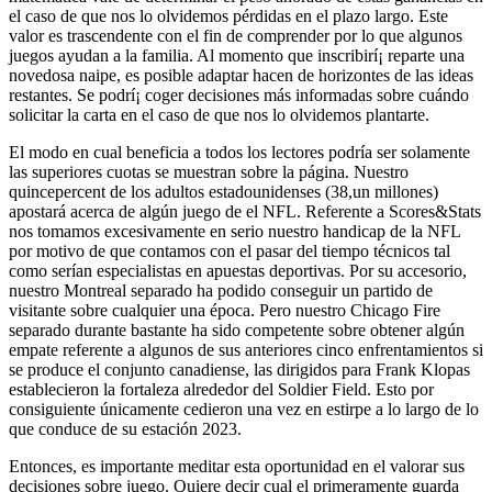
el caso de que nos lo olvidemos pérdidas en el plazo largo. Este
valor es trascendente con el fin de comprender por lo que algunos
juegos ayudan a la familia. Al momento que inscribirí¡ reparte una
novedosa naipe, es posible adaptar hacen de horizontes de las ideas
restantes. Se podrí¡ coger decisiones más informadas sobre cuándo
solicitar la carta en el caso de que nos lo olvidemos plantarte.
El modo en cual beneficia a todos los lectores podrí­a ser solamente
las superiores cuotas se muestran sobre la página. Nuestro
quincepercent de los adultos estadounidenses (38,un millones)
apostará acerca de algún juego de el NFL. Referente a Scores&Stats
nos tomamos excesivamente en serio nuestro handicap de la NFL
por motivo de que contamos con el pasar del tiempo técnicos tal
como serían especialistas en apuestas deportivas. Por su accesorio,
nuestro Montreal separado ha podido conseguir un partido de
visitante sobre cualquier una época. Pero nuestro Chicago Fire
separado durante bastante ha sido competente sobre obtener algún
empate referente a algunos de sus anteriores cinco enfrentamientos si
se produce el conjunto canadiense, las dirigidos para Frank Klopas
establecieron la fortaleza alrededor del Soldier Field. Esto por
consiguiente únicamente cedieron una vez en estirpe a lo largo de lo
que conduce de su estación 2023.
Entonces, es importante meditar esta oportunidad en el valorar sus
decisiones sobre juego. Quiere decir cual el primeramente guarda