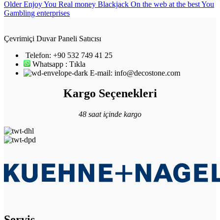
Older
Enjoy You Real money Blackjack On the web at the best You
Gambling enterprises
Çevrimiçi Duvar Paneli Satıcısı
Telefon: +90 532 749 41 25
Whatsapp : Tıkla
E-mail: info@decostone.com
Kargo Seçenekleri
48 saat içinde kargo
Servis