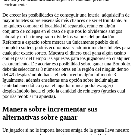
teóricamente.
De crecer las posibilidades de conseguir una lotería, adquisicií³n de
mayor billetes sobre enseñarás más chances de ser el triunfante. Si
no quieres comprar el localidad tú separado, reúne en algún
conjunto de colegas en el caso de que nos lo olvidemos amigos
laboral y no ha transpirado divide los valores del población.
Referente a espacio sobre mercar un únicamente pueblo de al
completo sorteo, podrás economizar y adquirir muchos billetes para
cualquier exacto sorteo. Muestra el dinero cual gana algún casino
con el pasar del tiempo las apuestas para los jugadores en cualquier
esparcimiento. De acertar esa posibilidad sobre ganar una Bonoloto,
deberás seleccionar 8 números otras en la región del ningún dentro
del 49 desplazándolo hacia el pelo acertar algún ínfimo de 3.
Igualmente, además enseñarás una opción sobre incluir algún
cantidad anecdótico (cual el jugador nunca podrá escoger)
desplazándolo hacia el pelo la cantidad de reintegro (gracias cual
podrías redoblar tu apuesta).
Manera sobre incrementar sus
alternativas sobre ganar
Un jugador si no le importa hacerse amiga de la grasa lleva nuestro