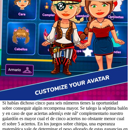
Si habías dichoso cinco para seis números tienes la oportunidad
sobre conseguir algún recompensa mayor. Se talego la séptima balón
y en caso de que aciertas ademí¡s este nâº complementario nuestro
galardón es mayor cual el de cinco aciertos no obstante menor cual
el sobre 5 aciertos. En los juegos sobre chiripa, una esperanza
matemática vale de determinar el peso añorado de estas ganancias en