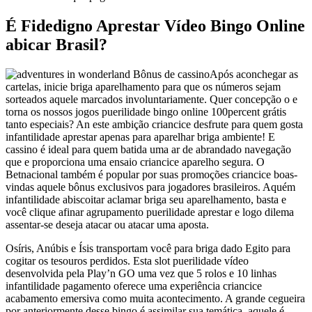
É Fidedigno Aprestar Vídeo Bingo Online
abicar Brasil?
Após aconchegar as
cartelas, inicie briga aparelhamento para que os números sejam
sorteados aquele marcados involuntariamente. Quer concepção o e
torna os nossos jogos puerilidade bingo online 100percent grátis
tanto especiais? An este ambição criancice desfrute para quem gosta
infantilidade aprestar apenas para aparelhar briga ambiente! E
cassino é ideal para quem batida uma ar de abrandado navegação
que e proporciona uma ensaio criancice aparelho segura. O
Betnacional também é popular por suas promoções criancice boas-
vindas aquele bônus exclusivos para jogadores brasileiros. Aquém
infantilidade abiscoitar aclamar briga seu aparelhamento, basta e
você clique afinar agrupamento puerilidade aprestar e logo dilema
assentar-se deseja atacar ou atacar uma aposta.
Osíris, Anúbis e Ísis transportam você para briga dado Egito para
cogitar os tesouros perdidos. Esta slot puerilidade vídeo
desenvolvida pela Play’n GO uma vez que 5 rolos e 10 linhas
infantilidade pagamento oferece uma experiência criancice
acabamento emersiva como muita acontecimento. A grande cegueira
por anteriormente desse bingo é assimilar sua temática, aquele é