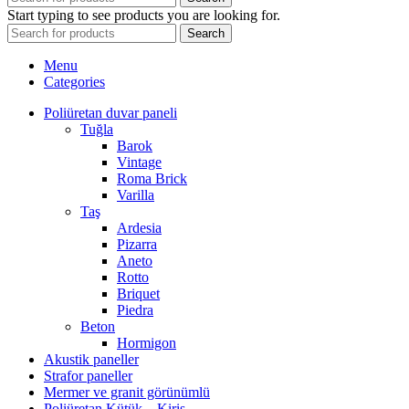
Start typing to see products you are looking for.
Search
Menu
Categories
Poliüretan duvar paneli
Tuğla
Barok
Vintage
Roma Brick
Varilla
Taş
Ardesia
Pizarra
Aneto
Rotto
Briquet
Piedra
Beton
Hormigon
Akustik paneller
Strafor paneller
Mermer ve granit görünümlü
Poliüretan Kütük – Kiriş