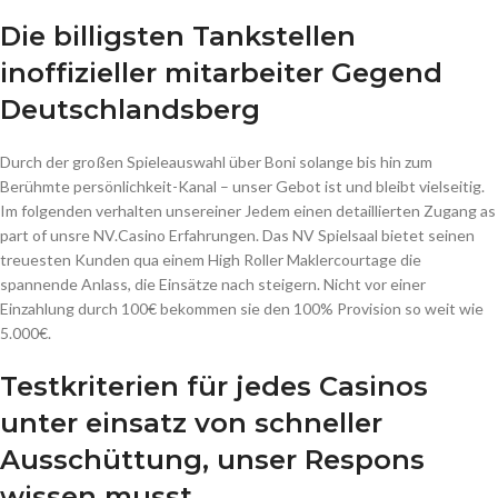
Die billigsten Tankstellen
inoffizieller mitarbeiter Gegend
Deutschlandsberg
Durch der großen Spieleauswahl über Boni solange bis hin zum
Berühmte persönlichkeit-Kanal – unser Gebot ist und bleibt vielseitig.
Im folgenden verhalten unsereiner Jedem einen detaillierten Zugang as
part of unsre NV.Casino Erfahrungen. Das NV Spielsaal bietet seinen
treuesten Kunden qua einem High Roller Maklercourtage die
spannende Anlass, die Einsätze nach steigern. Nicht vor einer
Einzahlung durch 100€ bekommen sie den 100% Provision so weit wie
5.000€.
Testkriterien für jedes Casinos
unter einsatz von schneller
Ausschüttung, unser Respons
wissen musst