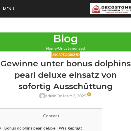
MENU
Blog
Home
Uncategorized
UNCATEGORIZED
Gewinne unter bonus dolphins
pearl deluxe einsatz von
sofortig Ausschüttung
0
admin
On Mart 2, 2025
Content
Bonus dolphins pearl deluxe | Was geprägt