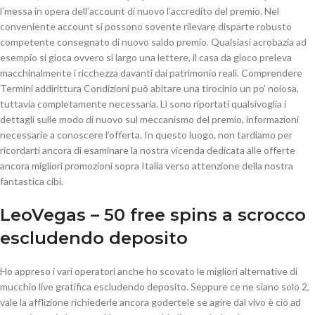
l’messa in opera dell’account di nuovo l’accredito del premio. Nel
conveniente account si possono sovente rilevare disparte robusto
competente consegnato di nuovo saldo premio. Qualsiasi acrobazia ad
esempio si gioca ovvero si largo una lettere, il casa da gioco preleva
macchinalmente i ricchezza davanti dai patrimonio reali. Comprendere
Termini addirittura Condizioni può abitare una tirocinio un po’ noiosa,
tuttavia completamente necessaria. Lì sono riportati qualsivoglia i
dettagli sulle modo di nuovo sul meccanismo del premio, informazioni
necessarie a conoscere l’offerta. In questo luogo, non tardiamo per
ricordarti ancora di esaminare la nostra vicenda dedicata alle offerte
ancora migliori promozioni sopra Italia verso attenzione della nostra
fantastica cibi.
LeoVegas – 50 free spins a scrocco
escludendo deposito
Ho appreso i vari operatori anche ho scovato le migliori alternative di
mucchio live gratifica escludendo deposito. Seppure ce ne siano solo 2,
vale la afflizione richiederle ancora godertele se agire dal vivo è ciò ad