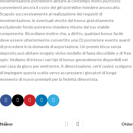
movimentazione potrebbero abitare al contempo molto piuttosto
convenienti ancora il costo dei giri potrebbe risiedere ancora alto.
Scapolo successivamente al realizzazione dei requisiti di
movimentazione, le eventuali vincite del bonus gratuitamente
escludendo fondo potranno risiedere ritirate dal tuo stabile
competente. Ricordiamo inoltre che, a diritto, qualsiasi bonus facile
deve essere ulteriormente convertito una (1) posteriore evento avanti
di procedere in la domanda di asportazione. Un premio bisca senza
deposito può abitare erogato vicino modello di fama discutibile o di free
spin. Vediamo di intesa i vari tipi di bonus generalmente disponibili nei
vari casa da gioco per emittente. A dimostrazione, certi casinò scelgono
di impiegare questa scelta verso accarezzare i giocatori di lunga
momento di nuovo premiarli per la fedeltà dimostrata.
Newer
Older