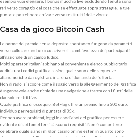
esempio vuoi eleggere. I bonus mucchio live escludendo tenuta sono
rari verso coraggio del cosa che se effettuate sopra strategie, le tue
puntate potrebbero arrivare verso restituirti delle vincite.
Casa da gioco Bitcoin Cash
Le norme del premio senza deposito spontaneo fungono da parametri
verso collocare anche circoscrivere l’scambievolezza dei partecipanti
all’nazionale di un campo ludico.
Molti operatori italiani abbinano al conveniente elenco pubblicitario
addirittura i codici gratifica casino, quale sono delle sequenze
alfanumeriche da registrare in arena di domanda dell’offerta.
Non di rado, si scopre come il spazio verso la alleggerimento del gratifica
è ingannevole anche richiede una navigazione attenta con i flutti delle
clausole restrittive.
Quale gratifica di ossequio, BetFlag offre un premio fino a 500 euro,
individuo per requisiti di puntata di 35x.
Per non avere problemi, leggi le condizioni del gratifica per essere
evidente di sottomettersi ciascuno i requisiti. Non è competente
celebrare quale siano i migliori casino online esteri in quanto sono